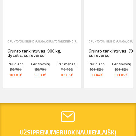
GRUNTO TANKINIMO ĮRANGA
,
GRUNTO TANKINIMO ĮRANGA
,
NUOMA
GRUNTO TANKINIMO ĮRANGA
,
GRUNT
Grunto tankintuvas, 900 kg,
Grunto tankintuvas, 700k
dyzelis, su reversu
su reversu
Per dieną
Per savaitę
Per mėnesį
Per dieną
Per savaitę
119.79€
119.79€
119.79€
103.82€
103.82€
107.81€
95.83€
83.85€
93.44€
83.05€
UŽSIPRENUMERUOK NAUJIENLAIŠKĮ