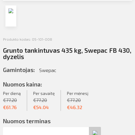
Profilio informacija
Kontaktai
Atsijungti
SIŲSTI
Produkto kodas: 05-101-008
Grunto tankintuvas 435 kg, Swepac FB 430,
dyzelis
Gamintojas:
Swepac
Nuomos kaina:
Per dieną
Per savaitę
Per mėnesį
€
77.20
€
77.20
€
77.20
€
61.76
€
54.04
€
46.32
Nuomos terminas