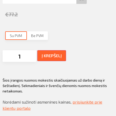
€
77.2
Su PVM
Be PVM
Į KREPŠELĮ
Šios įrangos nuomos mokestis skaičiuojamas už darbo dieną ir
šeštadienį. Sekmadieniais ir švenčių dienomis nuomos mokestis
netaikomas.
Norėdami sužinoti asmenines kainas,
prisijunkite prie
klientų portalo