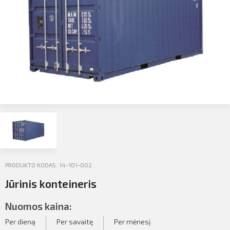
Profilio informacija
Kontaktai
SIŲSTI
Atsijungti
PRODUKTO KODAS: 14-101-002
Jūrinis konteineris
Nuomos kaina:
Per dieną
Per savaitę
Per mėnesį