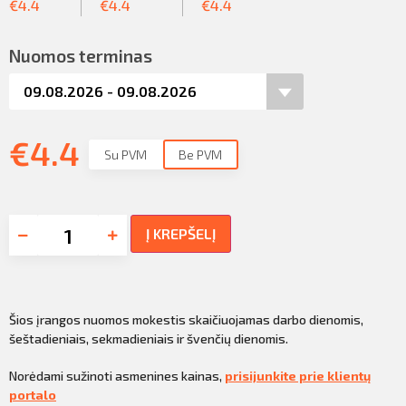
€
4.4
€
4.4
€
4.4
Nuomos terminas
€
4.4
Su PVM
Be PVM
Į KREPŠELĮ
Šios įrangos nuomos mokestis skaičiuojamas darbo dienomis,
šeštadieniais, sekmadieniais ir švenčių dienomis.
Norėdami sužinoti asmenines kainas,
prisijunkite prie klientų
portalo