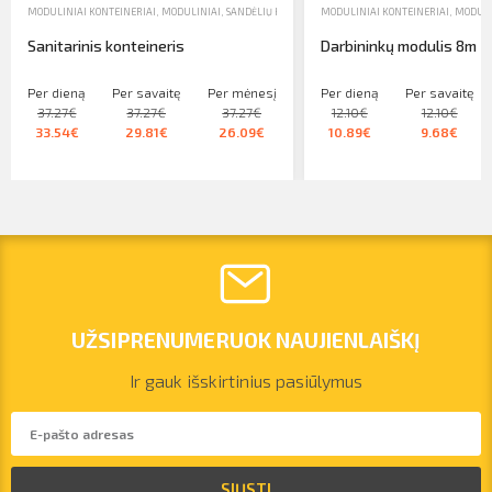
MODULINIAI KONTEINERIAI
,
MODULINIAI, SANDĖLIŲ KONTEINERIAI, MOBILIOJI TVORA, WC
MODULINIAI KONTEINERIAI
,
,
NUOMA
MODULIN
Sanitarinis konteineris
Darbininkų modulis 8m
Per dieną
Per savaitę
Per mėnesį
Per dieną
Per savaitę
37.27€
37.27€
37.27€
12.10€
12.10€
33.54€
29.81€
26.09€
10.89€
9.68€
UŽSIPRENUMERUOK NAUJIENLAIŠKĮ
Ir gauk išskirtinius pasiūlymus
vilnius@arsenalrent.com
SIŲSTI