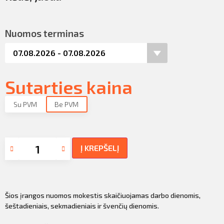
Nuomos terminas
Sutarties kaina
Su PVM
Be PVM
Į KREPŠELĮ
Šios įrangos nuomos mokestis skaičiuojamas darbo dienomis,
šeštadieniais, sekmadieniais ir švenčių dienomis.