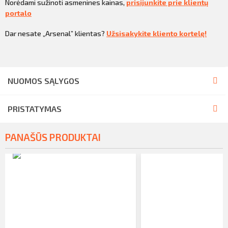
Norėdami sužinoti asmenines kainas,
prisijunkite prie klientų
portalo
Dar nesate „Arsenal” klientas?
Užsisakykite kliento kortelę!
NUOMOS SĄLYGOS
PRISTATYMAS
PANAŠŪS PRODUKTAI