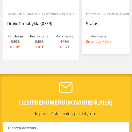
KONTEINERINIŲ NAMELIŲ IR KONTEINERIŲ ĮRANGA
,
MODULINIAI, SANDĖLIŲ KONTEINERIAI, MOBILIO
KONTEINERINIŲ NAMELIŲ IR KONTE
Drabužių kabykla (0359)
Stalas
Per dieną
Per savaitę
Per mėnesį
Per dieną
0.10€
0.10€
0.10€
Sutarties kaina
0.08€
0.07€
0.07€
UŽSIPRENUMERUOK NAUJIENLAIŠKĮ
Ir gauk išskirtinius pasiūlymus
vilnius@arsenalrent.com