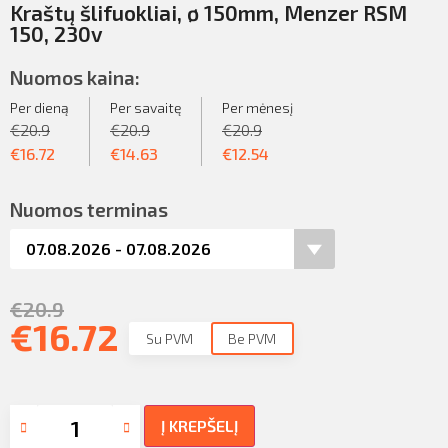
Kraštų šlifuokliai, ø 150mm, Menzer RSM
150, 230v
Nuomos kaina:
Per dieną
Per savaitę
Per mėnesį
€
20.9
€
20.9
€
20.9
€
16.72
€
14.63
€
12.54
Nuomos terminas
€
20.9
€
16.72
Su PVM
Be PVM
Į KREPŠELĮ