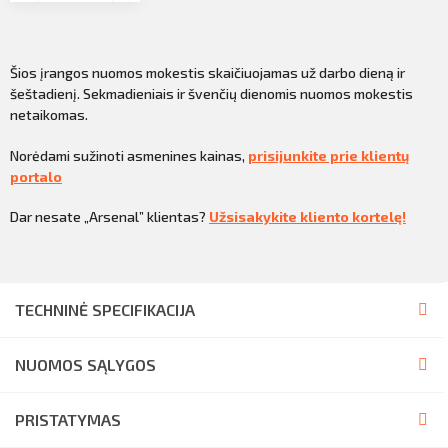
Šios įrangos nuomos mokestis skaičiuojamas už darbo dieną ir
šeštadienį. Sekmadieniais ir švenčių dienomis nuomos mokestis
netaikomas.
Norėdami sužinoti asmenines kainas,
prisijunkite prie klientų
portalo
Dar nesate „Arsenal” klientas?
Užsisakykite kliento kortelę!
TECHNINĖ SPECIFIKACIJA
NUOMOS SĄLYGOS
PRISTATYMAS