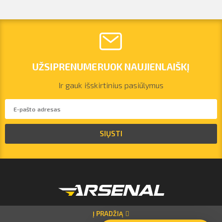
UŽSIPRENUMERUOK NAUJIENLAIŠKĮ
Ir gauk išskirtinius pasiūlymus
vilnius@arsenalrent.com
SIŲSTI
+37067455935
Lietuva
Latvija
Estija
Į PRADŽIĄ