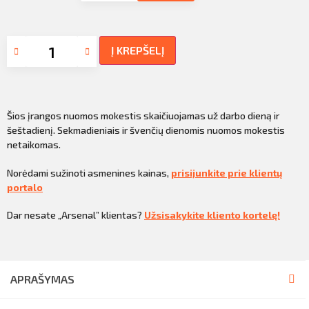
Į KREPŠELĮ
Šios įrangos nuomos mokestis skaičiuojamas už darbo dieną ir
šeštadienį. Sekmadieniais ir švenčių dienomis nuomos mokestis
netaikomas.
Norėdami sužinoti asmenines kainas,
prisijunkite prie klientų
portalo
Dar nesate „Arsenal” klientas?
Užsisakykite kliento kortelę!
APRAŠYMAS