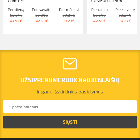
Comfort
COMFORT, 230V
Per dieną
Per savaitę
Per mėnesį
Per dieną
Per savaitę
53.24€
53.24€
53.24€
53.24€
53.24€
47.92€
42.59€
37.27€
42.59€
37.27€
UŽSIPRENUMERUOK NAUJIENLAIŠKĮ
Ir gauk išskirtinius pasiūlymus
vilnius@arsenalrent.com
SIŲSTI
+37067455935