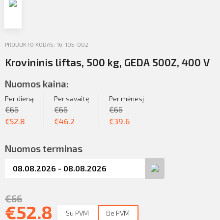
Profilio informacija
Kontaktai
PRODUKTO KODAS: 16-105-002
SIŲSTI
Atsijungti
Krovininis liftas, 500 kg, GEDA 500Z, 400 V
Nuomos kaina:
Per dieną
Per savaitę
Per mėnesį
€
66
€
66
€
66
€
52.8
€
46.2
€
39.6
Nuomos terminas
€
66
€
52.8
Su PVM
Be PVM