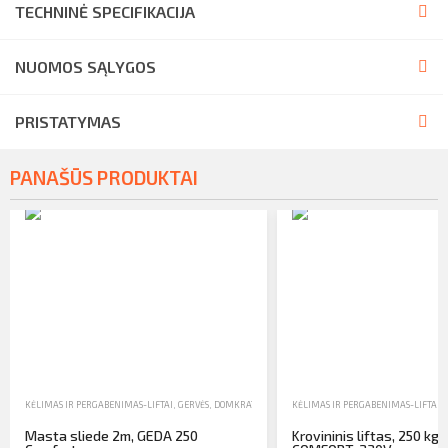
TECHNINĖ SPECIFIKACIJA
NUOMOS SĄLYGOS
PRISTATYMAS
PANAŠŪS PRODUKTAI
KĖLIMAS IR PERGABENIMAS-LIFTAI, GERVĖS, DOMKRATAI
,
KROVININIAI LIFTAI
KĖLIMAS IR PERGABENIMAS-LIFTAI, 
,
NUOMA
Masta sliede 2m, GEDA 250
Krovininis liftas, 250 kg