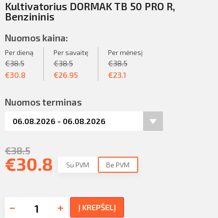
Kultivatorius DORMAK TB 50 PRO R,
Benzininis
Nuomos kaina:
Per dieną
Per savaitę
Per mėnesį
€
38.5
€
38.5
€
38.5
€
30.8
€
26.95
€
23.1
Nuomos terminas
€
38.5
€
30.8
Su PVM
Be PVM
Į KREPŠELĮ