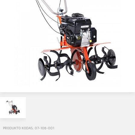
Profilio informacija
Kontaktai
SIŲSTI
Atsijungti
PRODUKTO KODAS: 07-106-001