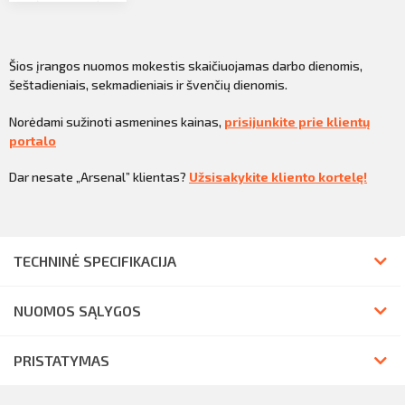
Šios įrangos nuomos mokestis skaičiuojamas darbo dienomis,
šeštadieniais, sekmadieniais ir švenčių dienomis.
Norėdami sužinoti asmenines kainas,
prisijunkite prie klientų
portalo
Dar nesate „Arsenal” klientas?
Užsisakykite kliento kortelę!
TECHNINĖ SPECIFIKACIJA
NUOMOS SĄLYGOS
PRISTATYMAS