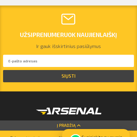
UŽSIPRENUMERUOK NAUJIENLAIŠKĮ
Ir gauk išskirtinius pasiūlymus
vilnius@arsenalrent.com
SIŲSTI
+37067455935
Lietuva
Latvija
Estija
Į PRADŽIĄ