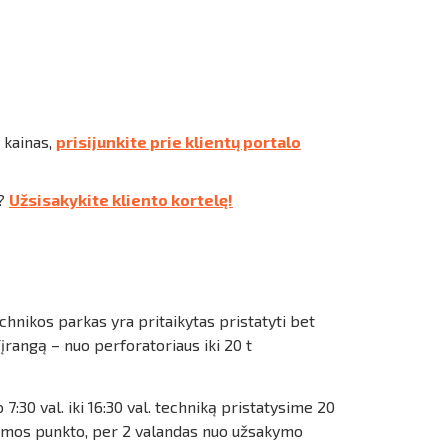
 kainas,
prisijunkite prie klientų portalo
s?
Užsisakykite kliento kortelę!
hnikos parkas yra pritaikytas pristatyti bet
įrangą – nuo perforatoriaus iki 20 t
7:30 val. iki 16:30 val. techniką pristatysime 20
mos punkto, per 2 valandas nuo užsakymo