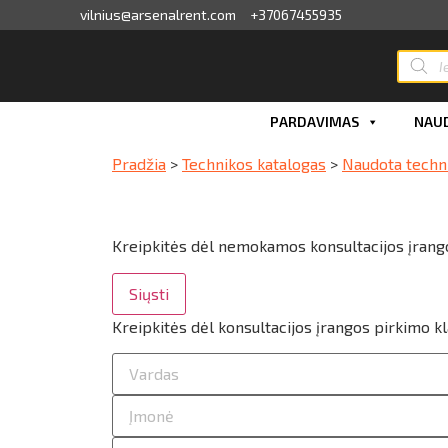
vilnius@arsenalrent.com
+37067455935
valga
PARDAVIMAS
NAUD
kaitos faktūros, važtaraščiai
Pradžia
>
Technikos katalogas
>
Naudota techn
i, atlikumi objektos
iūlymai
Kreipkitės dėl nemokamos konsultacijos įrang
Siųsti
ėjimų sąrašas
Kreipkitės dėl konsultacijos įrangos pirkimo k
ito limito likutis
nvaras