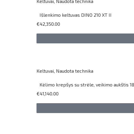
Keltuvai
,
Naudota technika
Išlenkimo keltuvas DINO 210 XT II
€42,350.00
Keltuvai
,
Naudota technika
Kėlimo krepšys su strėle, veikimo aukštis 18
€41,140.00