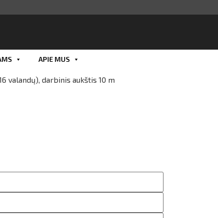
AMS
APIE MUS
Smart ID
 valandų), darbinis aukštis 10 m
ID card
Mobile ID