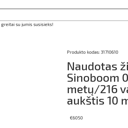
reitai su jumis susisieks!
Produkto kodas: 31710610
Naudotas ži
Sinoboom 0
metų/216 va
aukštis 10 
€
6050