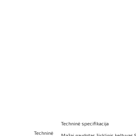
Techninė specifikacija
Techninė
Mažai naudotas žirklinis keltuvas