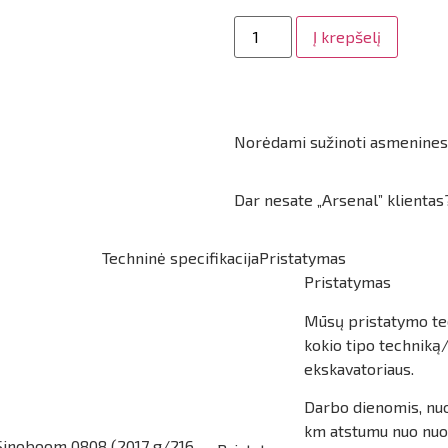
Į krepšelį
Norėdami sužinoti asmenines
Dar nesate „Arsenal” klienta
Techninė specifikacija
Pristatymas
Pristatymas
Mūsų pristatymo tec
kokio tipo techniką/
ekskavatoriaus.
Darbo dienomis, nuo 
km atstumu nuo nuo
 Sinoboom 0808 (2017 g/216