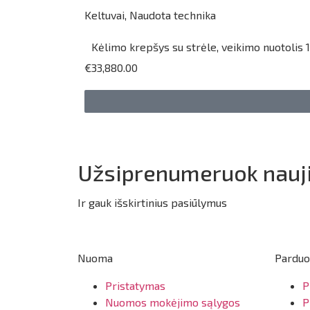
Keltuvai
,
Naudota technika
Kėlimo krepšys su strėle, veikimo nuotolis 1
€33,880.00
Užsiprenumeruok nauji
Ir gauk išskirtinius pasiūlymus
Nuoma
Parduo
Pristatymas
P
Nuomos mokėjimo sąlygos
P