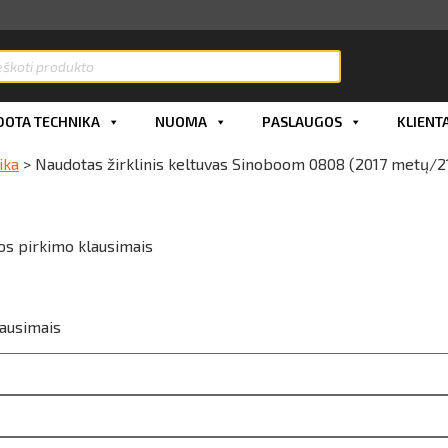
OTA TECHNIKA
NUOMA
PASLAUGOS
KLIENT
ika
>
Naudotas žirklinis keltuvas Sinoboom 0808 (2017 metų/216
os pirkimo klausimais
lausimais