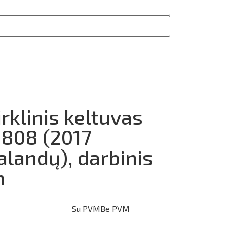
rklinis keltuvas
808 (2017
landų), darbinis
m
Su PVM
Be PVM