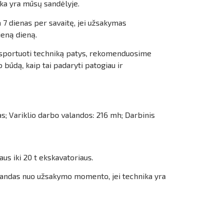
ka yra mūsų sandėlyje.
 7 dienas per savaitę, jei užsakymas
ieną dieną.
ansportuoti techniką patys, rekomenduosime
būdą, kaip tai padaryti patogiau ir
s; Variklio darbo valandos: 216 mh; Darbinis
us iki 20 t ekskavatoriaus.
alandas nuo užsakymo momento, jei technika yra