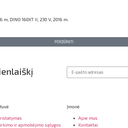
6 m, DINO 160XT II, 230 V, 2016 m.
PERŽIŪRĖTI
enlaiškį
tuvė
Įmonė
ristatymas
Apie mus
irkimo ir apmokėjimo sąlygos
Kontaktai