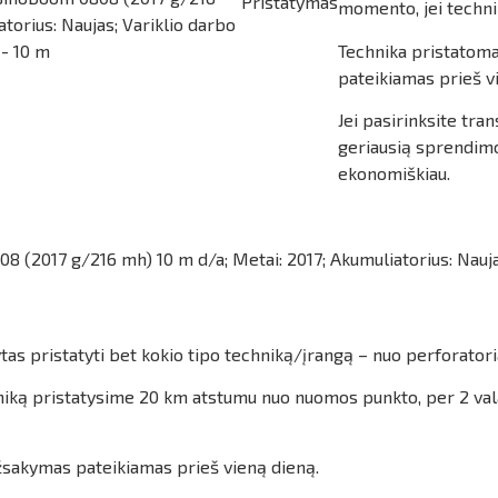
Pristatymas
momento, jei techni
atorius: Naujas; Variklio darbo
 - 10 m
Technika pristatoma
pateikiamas prieš v
Jei pasirinksite tr
geriausią sprendimo 
ekonomiškiau.
8 (2017 g/216 mh) 10 m d/a; Metai: 2017; Akumuliatorius: Nauja
as pristatyti bet kokio tipo techniką/įrangą – nuo perforatoria
techniką pristatysime 20 km atstumu nuo nuomos punkto, per 2 v
užsakymas pateikiamas prieš vieną dieną.