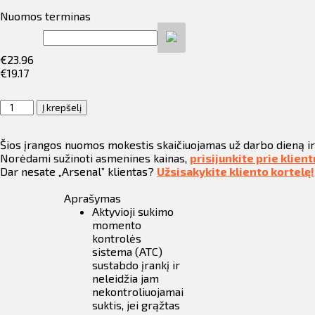
ilio informacija
Nuomos terminas
taktai
€
23.96
€
19.17
ijungti
produkto
Į krepšelį
kiekis:
Perforatoriai,
Šios įrangos nuomos mokestis skaičiuojamas už darbo dieną i
7kg,
Norėdami sužinoti asmenines kainas,
prisijunkite prie klien
Hilti,
Dar nesate „Arsenal” klientas?
Užsisakykite kliento kortelę!
TE70
AVR/ATC,
Aprašymas
230v
Aktyvioji sukimo
momento
kontrolės
sistema (ATC)
sustabdo įrankį ir
neleidžia jam
nekontroliuojamai
suktis, jei grąžtas