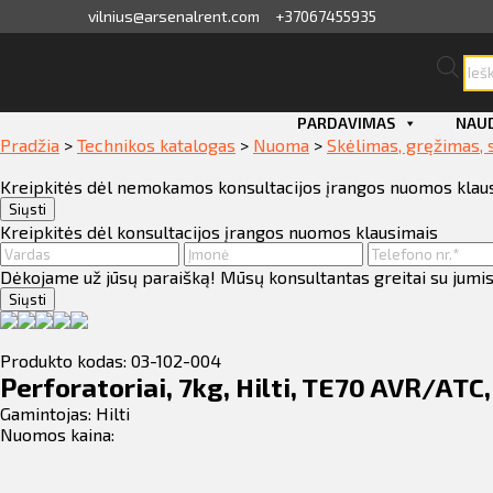
vilnius@arsenalrent.com
+37067455935
Pro
sea
valga
PARDAVIMAS
NAUD
Pradžia
>
Technikos katalogas
>
Nuoma
>
Skėlimas, gręžimas, 
kaitos faktūros, važtaraščiai
Kreipkitės dėl nemokamos konsultacijos įrangos nuomos klau
i, atlikumi objektos
Siųsti
Kreipkitės dėl konsultacijos įrangos nuomos klausimais
iūlymai
Dėkojame už jūsų paraišką! Mūsų konsultantas greitai su jumis
Siųsti
ėjimų sąrašas
Produkto kodas: 03-102-004
ito limito likutis
Perforatoriai, 7kg, Hilti, TE70 AVR/ATC
Gamintojas:
Hilti
Nuomos kaina:
nvaras