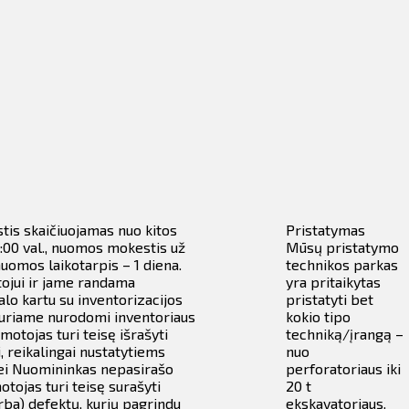
tis skaičiuojamas nuo kitos
Pristatymas
0:00 val., nuomos mokestis už
Mūsų pristatymo
uomos laikotarpis – 1 diena.
technikos parkas
tojui ir jame randama
yra pritaikytas
lo kartu su inventorizacijos
pristatyti bet
kuriame nurodomi inventoriaus
kokio tipo
motojas turi teisę išrašyti
techniką/įrangą –
 reikalingai nustatytiems
nuo
Jei Nuomininkas nepasirašo
perforatoriaus iki
tojas turi teisę surašyti
20 t
arba) defektų, kurių pagrindu
ekskavatoriaus.