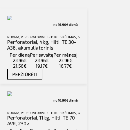
no 16.90€ dienā
NUOMA
,
PERFORATORIAI, 3–11 KG
,
SKĖLIMAS, GRĘŽIMAS, SRIEGIMAS
Perforatoriai, 4kg, Hilti, TE 30-
A36, akumuliatorinis
Per dieną
Per savaitę
Per mėnesį
23.96€
23.96€
23.96€
21.56€
19.17€
16.77€
PERŽIŪRĖTI
no 16.90€ dienā
NUOMA
,
PERFORATORIAI, 3–11 KG
,
SKĖLIMAS, GRĘŽIMAS, SRIEGIMAS
Perforatoriai, 11kg, Hilti, TE 70
AVR, 230v