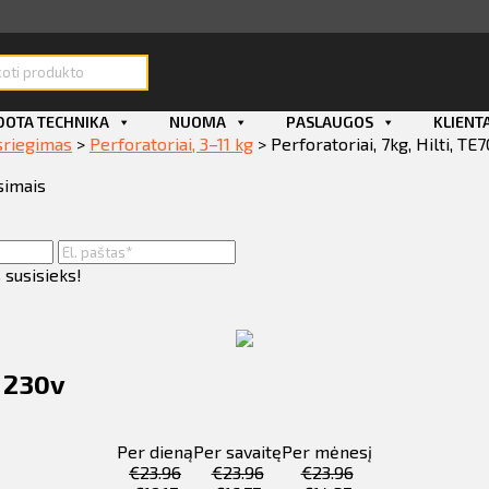
ducts
rch
OTA TECHNIKA
NUOMA
PASLAUGOS
KLIENT
sriegimas
>
Perforatoriai, 3–11 kg
>
Perforatoriai, 7kg, Hilti, T
simais
 susisieks!
, 230v
Per dieną
Per savaitę
Per mėnesį
€
23.96
€
23.96
€
23.96