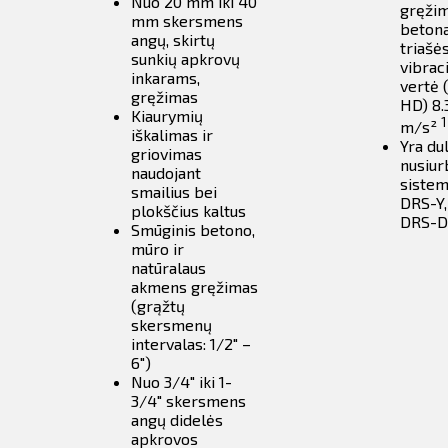
Nuo 20 mm iki 40
gręžim
mm skersmens
beton
angų, skirtų
triašė
sunkių apkrovų
vibrac
inkarams,
vertė (
gręžimas
HD) 8.
Kiaurymių
1
m/s²
iškalimas ir
Yra du
griovimas
nusiu
naudojant
sistem
smailius bei
DRS-Y,
plokščius kaltus
DRS-D
Smūginis betono,
mūro ir
natūralaus
akmens gręžimas
(grąžtų
skersmenų
intervalas: 1/2" –
6")
Nuo 3/4" iki 1-
3/4" skersmens
angų didelės
apkrovos