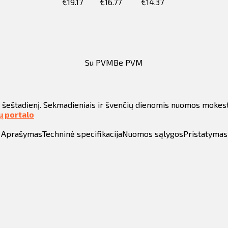
€
19.17
€
16.77
€
14.37
Su PVM
Be PVM
r šeštadienį. Sekmadieniais ir švenčių dienomis nuomos mokes
tų portalo
Aprašymas
Techninė specifikacija
Nuomos sąlygos
Pristatymas