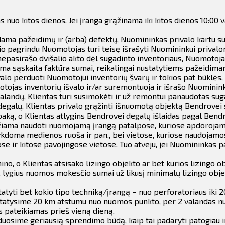
s nuo kitos dienos.
Jei įranga grąžinama iki kitos dienos 10:00
dama pažeidimų ir (arba) defektų, Nuomininkas privalo kartu su
io pagrindu Nuomotojas turi teisę išrašyti Nuomininkui privalo
pasirašo dvišalio akto dėl sugadinto inventoriaus, Nuomotojas 
oma sąskaita faktūra sumai, reikalingai nustatytiems pažeidima
lo perduoti Nuomotojui inventorių švarų ir tokios pat būklės, 
jas inventorių išvalo ir/ar suremontuoja ir išrašo Nuomininku
andų, Klientas turi susimokėti ir už remontui panaudotas suga
galų, Klientas privalo grąžinti išnuomotą objektą Bendrovei s
aką, o Klientas atlygins Bendrovei degalų išlaidas pagal Bendr
iama naudoti nuomojamą įrangą patalpose, kuriose apdorojamas
kdoma medienos ruoša ir pan., bei vietose, kuriose naudojamos 
e ir kitose pavojingose vietose.
Tuo atveju, jei Nuomininkas pa
ino, o Klientas atsisako lizingo objekto ar bet kurios lizingo
 lygius nuomos mokesčio sumai už likusį minimalų lizingo obj
tyti bet kokio tipo techniką/įrangą – nuo perforatoriaus iki 2
 pristatysime 20 km atstumu nuo nuomos punkto, per 2 valandas 
s pateikiamas prieš vieną dieną.
duosime geriausią sprendimo būdą, kaip tai padaryti patogiau 