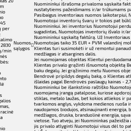
alas 20
Nuomininkui išrašoma privaloma sąskaita faktū
mm
nustatytiems pažeidimams ir/ar trūkumams paš
nio
Pasibaigus inventoriaus nuomos laikotarpiui, 
mo
Nuomotojui inventorių švarų ir tokios pat būkl
45
Nuomininkui. Jei inventorius Nuomotojui perd
ų per
sugadintas, Nuomotojas inventorių išvalo ir/ar
ę
Nuomininkui sąskaitą faktūrą. Už Inventoriaus
kalimo
Nuomos
Nuomotojas taiko 35 EUR + PVM valandinį mok
 2830
sąlygos
Klientas turi susimokėti ir už remontui panau
ų/min
medžiagas ir atsargines dalis.
nės
Jei nuomojamas objektas Klientui perduodamas
bės:
Klientas privalo grąžinti išnuomotą objektą Be
baku degalų.
Jei grąžinimo metu Nuomos objek
o
Bendrovė pripildys degalų baką, o Klientas a
nto
išlaidas pagal Bendrovės paslaugų kainas - 2,
lė
Nuomininkui be išankstinio raštiško Nuomotoj
nuomojamą įrangą patalpose, kuriose apdoroj
s
stiklas, metalo laužas, bet kokios atliekos ir 
galios
tvarkomos anglys, vykdoma medienos ruoša ir p
mas,
naudojamos biodujos, atsinaujinanti energija,
bracinė
medžiagos, druska, branduolinė energija, sąva
ma
vietose.
Tuo atveju, jei Nuomininkas pažeidžia 
jis privalo atlyginti Nuomotojui visus dėl to pa
nio