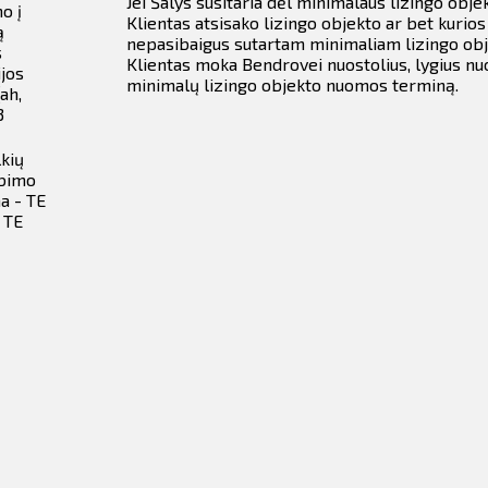
Jei Šalys susitaria dėl minimalaus lizingo obj
o į
Klientas atsisako lizingo objekto ar bet kurios
ą
nepasibaigus sutartam minimaliam lizingo ob
s
Klientas moka Bendrovei nuostolius, lygius n
ijos
minimalų lizingo objekto nuomos terminą.
ah,
3
lkių
rbimo
a - TE
 TE