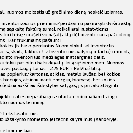
 val., nuomos mokestis už grąžinimo dieną neskaičiuojamas.
 inventorizacijos priėmimu/perdavimu pasirašyti dvišalį aktą,
mą sąskaitą faktūrą sumai, reikalingai nustatytiems
turi teisę surašyti vienašalį aktą dėl inventoriaus pažeidimų
ms ir/ar trūkumams pašalinti.
kokios jis buvo perduotas Nuomininkui. Jei inventorius
i sąskaitą faktūrą. Už Inventoriaus valymą ir (arba) remontą
dinto inventoriaus medžiagas ir atsargines dalis.
u tokiu pat pilnu baku degalų.
Jei grąžinimo metu Nuomos
ovės paslaugų kainas - 2,75 EUR + PVM už litrą.
 popierius/kartonas, stiklas, metalo laužas, bet kokios
biodujos, atsinaujinanti energija, biomasė, bet kokios
žeidžia aukščiau išdėstytas sąlygas, jis privalo atlyginti
 objekto dalies nepasibaigus sutartam minimaliam lizingo
ekto nuomos terminą.
0 t ekskavatoriaus.
nuo užsakymo momento, jei technika yra mūsų sandėlyje.
ir ekonomiškiau.