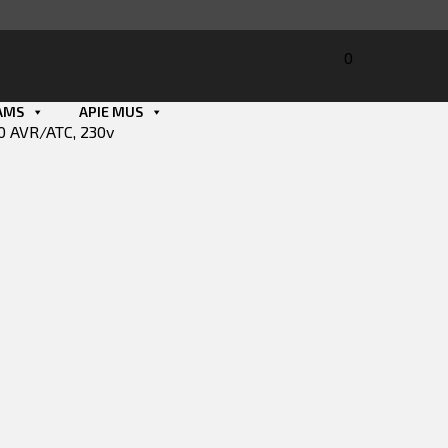
0
AMS
APIE MUS
E70 AVR/ATC, 230v
Smart ID
ID card
Mobile ID