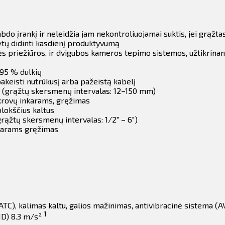
o įrankį ir neleidžia jam nekontroliuojamai suktis, jei grąžtas
ėtų didinti kasdienį produktyvumą
ės priežiūros, ir dvigubos kameros tepimo sistemos, užtikrinanč
 95 % dulkių
pakeisti nutrūkusį arba pažeistą kabelį
s (grąžtų skersmenų intervalas: 12–150 mm)
krovų inkarams, gręžimas
plokščius kaltus
ąžtų skersmenų intervalas: 1/2" – 6")
nkarams gręžimas
C), kalimas kaltu, galios mažinimas, antivibracinė sistema (A
1
HD) 8.3 m/s²