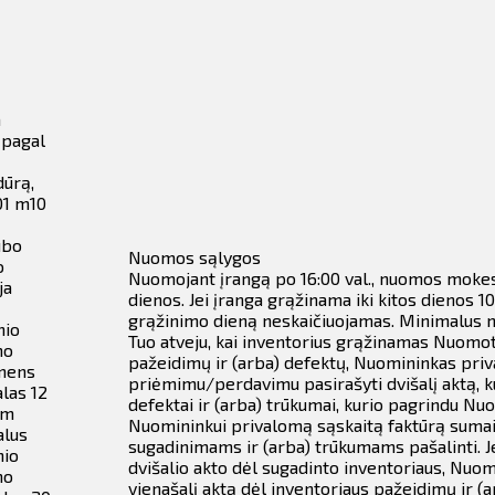
a
 pagal
ūrą,
01 m10
ubo
Nuomos sąlygos
o
Nuomojant įrangą po
16:00 val., nuomos mokes
ja
dienos.
Jei įranga grąžinama iki kitos dienos 1
grąžinimo dieną neskaičiuojamas.
Minimalus n
nio
Tuo atveju, kai inventorius grąžinamas Nuomo
mo
pažeidimų ir (arba) defektų, Nuomininkas priva
mens
priėmimu/perdavimu pasirašyti dvišalį aktą, 
alas 12
defektai ir (arba) trūkumai, kurio pagrindu Nuo
mm
Nuomininkui privalomą sąskaitą faktūrą sumai,
alus
sugadinimams ir (arba) trūkumams pašalinti. 
nio
dvišalio akto dėl sugadinto inventoriaus, Nuomo
mo
vienašalį aktą dėl inventoriaus pažeidimų ir (