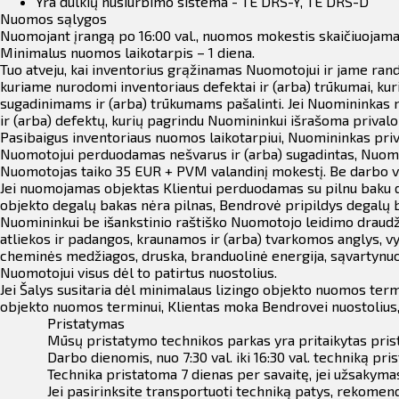
Yra dulkių nusiurbimo sistema - TE DRS-Y, TE DRS-D
Nuomos sąlygos
Nuomojant įrangą po
16:00 val., nuomos mokestis skaičiuojama
Minimalus nuomos laikotarpis – 1 diena.
Tuo atveju, kai inventorius grąžinamas Nuomotojui ir jame ran
kuriame nurodomi inventoriaus defektai ir (arba) trūkumai, kur
sugadinimams ir (arba) trūkumams pašalinti. Jei Nuomininkas ne
ir (arba) defektų, kurių pagrindu Nuomininkui išrašoma prival
Pasibaigus inventoriaus nuomos laikotarpiui, Nuomininkas priva
Nuomotojui perduodamas nešvarus ir (arba) sugadintas, Nuomoto
Nuomotojas taiko 35 EUR + PVM valandinį mokestį. Be darbo val
Jei nuomojamas objektas Klientui perduodamas su pilnu baku de
objekto degalų bakas nėra pilnas, Bendrovė pripildys degalų b
Nuomininkui be išankstinio raštiško Nuomotojo leidimo draudž
atliekos ir padangos, kraunamos ir (arba) tvarkomos anglys, vy
cheminės medžiagos, druska, branduolinė energija, sąvartynuos
Nuomotojui visus dėl to patirtus nuostolius.
Jei Šalys susitaria dėl minimalaus lizingo objekto nuomos term
objekto nuomos terminui, Klientas moka Bendrovei nuostolius,
Pristatymas
Mūsų pristatymo technikos parkas yra pritaikytas prista
Darbo dienomis, nuo 7:30 val. iki 16:30 val. techniką
Technika pristatoma 7 dienas per savaitę, jei užsakyma
Jei pasirinksite transportuoti techniką patys, rekomen