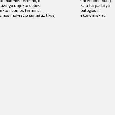
ekto nuomos termino, o
sprendimo būdą,
 lizingo objekto dalies
kaip tai padaryti
jekto nuomos terminui,
patogiau ir
uomos mokesčio sumai už likusį
ekonomiškiau.