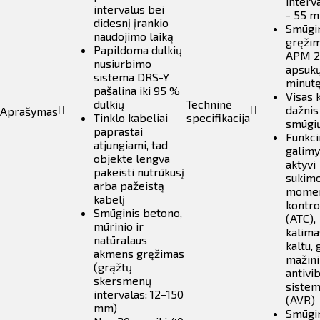
interv
intervalus bei
- 55 
didesnį įrankio
Smūgi
naudojimo laiką
gręži
Papildoma dulkių
APM 2
nusiurbimo
apsuk
sistema DRS-Y
minut
pašalina iki 95 %
Visas 
dulkių
Techninė
dažnis
Aprašymas
Tinklo kabeliai
specifikacija
smūgi
paprastai
Funkci
atjungiami, tad
galimy
objekte lengva
aktyvi
pakeisti nutrūkusį
sukim
arba pažeistą
mome
kabelį
kontro
Smūginis betono,
(ATC),
mūrinio ir
kalima
natūralaus
kaltu, 
akmens gręžimas
mažini
(grąžtų
antivi
skersmenų
siste
intervalas: 12–150
(AVR)
mm)
Smūgi