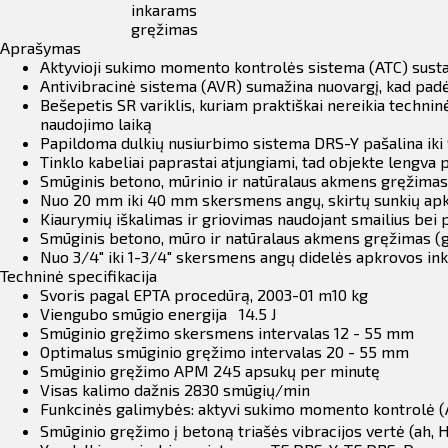
inkarams
gręžimas
Aprašymas
Aktyvioji sukimo momento kontrolės sistema (ATC) sustabd
Antivibracinė sistema (AVR) sumažina nuovargį, kad pad
Bešepetis SR variklis, kuriam praktiškai nereikia technin
naudojimo laiką
Papildoma dulkių nusiurbimo sistema DRS-Y pašalina iki
Tinklo kabeliai paprastai atjungiami, tad objekte lengva 
Smūginis betono, mūrinio ir natūralaus akmens gręžima
Nuo 20 mm iki 40 mm skersmens angų, skirtų sunkių ap
Kiaurymių iškalimas ir griovimas naudojant smailius bei 
Smūginis betono, mūro ir natūralaus akmens gręžimas (gr
Nuo 3/4" iki 1-3/4" skersmens angų didelės apkrovos i
Techninė specifikacija
Svoris pagal EPTA procedūrą, 2003-01 m10 kg
Viengubo smūgio energija 14.5 J
Smūginio gręžimo skersmens intervalas 12 - 55 mm
Optimalus smūginio gręžimo intervalas 20 - 55 mm
Smūginio gręžimo APM 245 apsukų per minutę
Visas kalimo dažnis 2830 smūgių/min
Funkcinės galimybės: aktyvi sukimo momento kontrolė (AT
Smūginio gręžimo į betoną triašės vibracijos vertė (ah, 