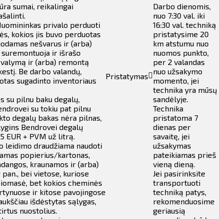
ra sumai, reikalingai
Darbo dienomis,
alinti.
nuo 7:30 val. iki
Nuomininkas privalo perduoti
16:30 val. techniką
ės, kokios jis buvo perduotas
pristatysime 20
uodamas nešvarus ir (arba)
km atstumu nuo
 suremontuoja ir išrašo
nuomos punkto,
 valymą ir (arba) remontą
per 2 valandas
estį. Be darbo valandų,
nuo užsakymo
Pristatymas
dotas sugadinto inventoriaus
momento, jei
technika yra mūsų
 su pilnu baku degalų,
sandėlyje.
ndrovei su tokiu pat pilnu
Technika
to degalų bakas nėra pilnas,
pristatoma 7
tlygins Bendrovei degalų
dienas per
75 EUR + PVM už litrą.
savaitę, jei
o leidimo draudžiama naudoti
užsakymas
amas popierius/kartonas,
pateikiamas prieš
padangos, kraunamos ir (arba)
vieną dieną.
an., bei vietose, kuriose
Jei pasirinksite
 biomasė, bet kokios cheminės
transportuoti
rtynuose ir kitose pavojingose
techniką patys,
aukščiau išdėstytas sąlygas,
rekomenduosime
tirtus nuostolius.
geriausią