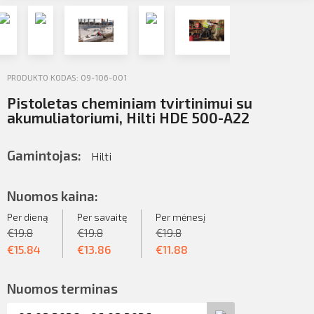
Profilio informacija
Kontaktai
Atsijungti
PRODUKTO KODAS: 09-106-001
SIŲSTI
Pistoletas cheminiam tvirtinimui su
akumuliatoriumi, Hilti HDE 500-A22
Gamintojas:
Hilti
Nuomos kaina:
Per dieną
Per savaitę
Per mėnesį
€
19.8
€
19.8
€
19.8
€
15.84
€
13.86
€
11.88
Nuomos terminas