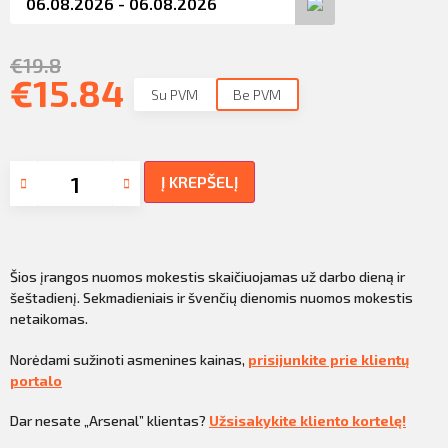
€
19.8
€
15.84
Su PVM
Be PVM
Į KREPŠELĮ
Šios įrangos nuomos mokestis skaičiuojamas už darbo dieną ir
šeštadienį. Sekmadieniais ir švenčių dienomis nuomos mokestis
netaikomas.
Norėdami sužinoti asmenines kainas,
prisijunkite prie klientų
portalo
Dar nesate „Arsenal” klientas?
Užsisakykite kliento kortelę!