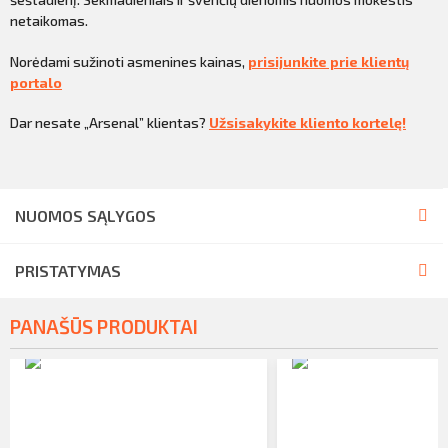
netaikomas.
Norėdami sužinoti asmenines kainas,
prisijunkite prie klientų
portalo
Dar nesate „Arsenal” klientas?
Užsisakykite kliento kortelę!
NUOMOS SĄLYGOS
PRISTATYMAS
PANAŠŪS PRODUKTAI