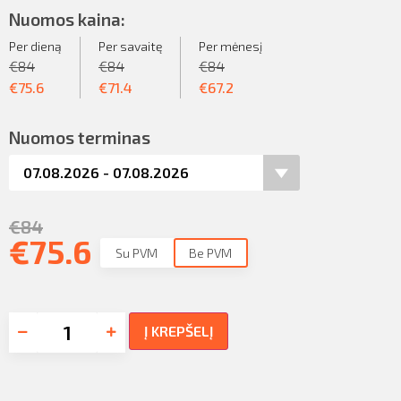
Nuomos kaina:
Per dieną
Per savaitę
Per mėnesį
€
84
€
84
€
84
€
75.6
€
71.4
€
67.2
Nuomos terminas
€
84
€
75.6
Su PVM
Be PVM
Į KREPŠELĮ