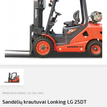
Profilio informacija
Kontaktai
SIŲSTI
Atsijungti
PRODUKTO KODAS: 22-102-002
Sandėlių krautuvai Lonking LG 25DT