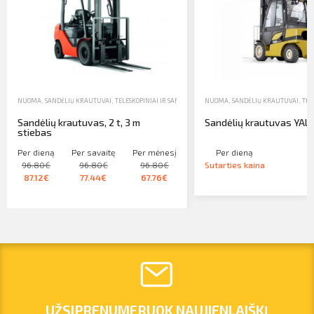
NUOMA
,
SANDĖLIŲ KRAUTUVAI
,
TELESKOPINIAI IR SANDĖLIŲ KRAUTUVAI
NUOMA
,
SANDĖLIŲ KRAUTUVAI
,
TEL
Sandėlių krautuvas, 2 t, 3 m
Sandėlių krautuvas YALE
stiebas
Per dieną
Per savaitę
Per mėnesį
Per dieną
96.80€
96.80€
96.80€
Sutarties kaina
87.12€
77.44€
67.76€
UŽSIPRENUMERUOK NAUJIENLAIŠKĮ