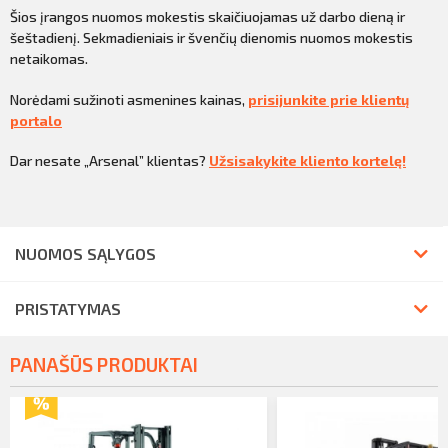
Šios įrangos nuomos mokestis skaičiuojamas už darbo dieną ir
šeštadienį. Sekmadieniais ir švenčių dienomis nuomos mokestis
netaikomas.
Norėdami sužinoti asmenines kainas,
prisijunkite prie klientų
portalo
Dar nesate „Arsenal” klientas?
Užsisakykite kliento kortelę!
NUOMOS SĄLYGOS
PRISTATYMAS
PANAŠŪS PRODUKTAI