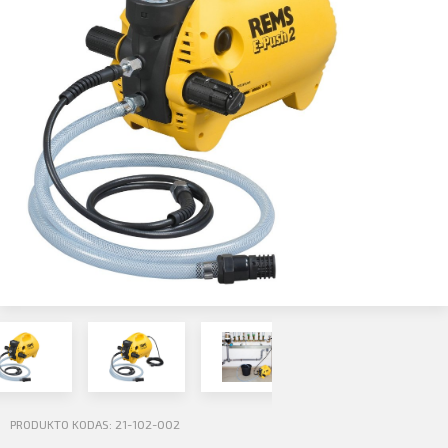
Profilio informacija
Kontaktai
SIŲSTI
Atsijungti
PRODUKTO KODAS: 21-102-002