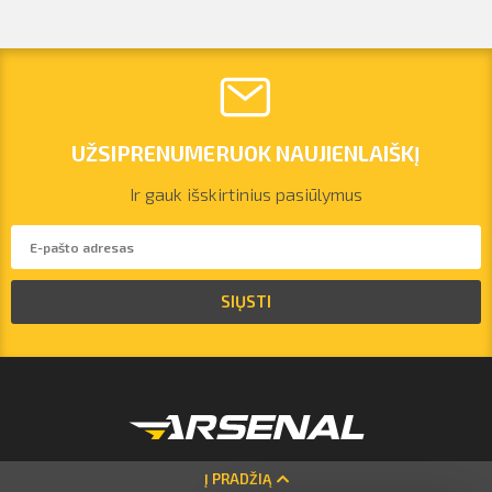
UŽSIPRENUMERUOK NAUJIENLAIŠKĮ
Ir gauk išskirtinius pasiūlymus
vilnius@arsenalrent.com
SIŲSTI
+37067455935
Lietuva
Latvija
Estija
Į PRADŽIĄ