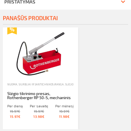
PRISTATYMAS
PANAŠŪS PRODUKTAI
NUOMA
,
SIURBLIAI IR SANTECHNIKOS ĮRANGA
,
SLĖGIO TIKRINIMO PRESAS
Slėgio tikrinimo presas,
Rothenberger RP 50-S, mechaninis
Per dieną
Per savaitę
Per mėnesį
19.97€
19.97€
19.97€
15.97€
13.98€
11.98€