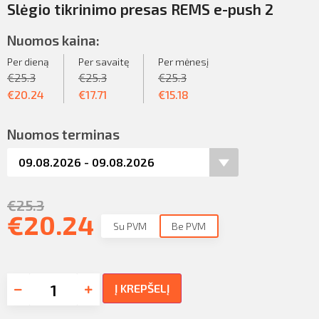
Slėgio tikrinimo presas REMS e-push 2
Nuomos kaina:
Per dieną
Per savaitę
Per mėnesį
€
25.3
€
25.3
€
25.3
€
20.24
€
17.71
€
15.18
Nuomos terminas
€
25.3
€
20.24
Su PVM
Be PVM
Į KREPŠELĮ