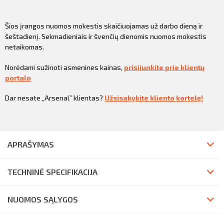
Šios įrangos nuomos mokestis skaičiuojamas už darbo dieną ir
šeštadienį. Sekmadieniais ir švenčių dienomis nuomos mokestis
netaikomas.
Norėdami sužinoti asmenines kainas,
prisijunkite prie klientų
portalo
Dar nesate „Arsenal” klientas?
Užsisakykite kliento kortelę!
APRAŠYMAS
TECHNINĖ SPECIFIKACIJA
NUOMOS SĄLYGOS