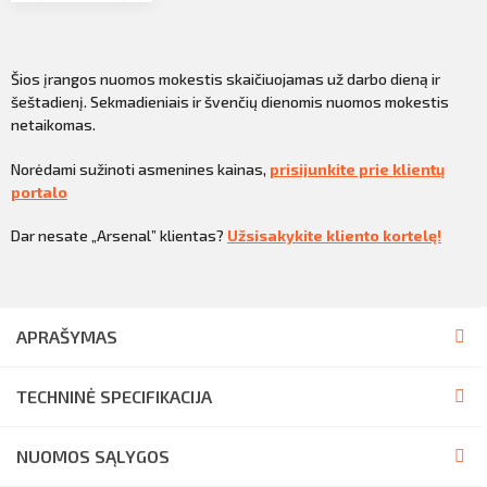
Šios įrangos nuomos mokestis skaičiuojamas už darbo dieną ir
šeštadienį. Sekmadieniais ir švenčių dienomis nuomos mokestis
netaikomas.
Norėdami sužinoti asmenines kainas,
prisijunkite prie klientų
portalo
Dar nesate „Arsenal” klientas?
Užsisakykite kliento kortelę!
APRAŠYMAS
TECHNINĖ SPECIFIKACIJA
NUOMOS SĄLYGOS