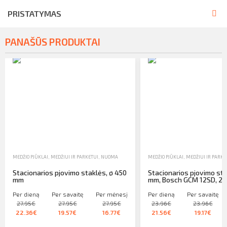
PRISTATYMAS
PANAŠŪS PRODUKTAI
MEDŽIO PJŪKLAI
,
MEDŽIUI IR PARKETUI
,
NUOMA
MEDŽIO PJŪKLAI
,
MEDŽIUI IR PARKE
Stacionarios pjovimo staklės, ø 450
Stacionarios pjovimo sta
mm
mm, Bosch GCM 12SD, 23
Per dieną
Per savaitę
Per mėnesį
Per dieną
Per savaitę
27.95€
27.95€
27.95€
23.96€
23.96€
22.36€
19.57€
16.77€
21.56€
19.17€