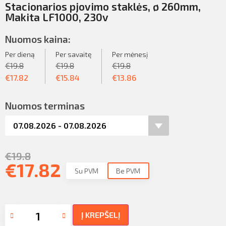
Stacionarios pjovimo staklės, ø 260mm,
Makita LF1000, 230v
Nuomos kaina:
Per dieną
Per savaitę
Per mėnesį
€
19.8
€
19.8
€
19.8
€
17.82
€
15.84
€
13.86
Nuomos terminas
€
19.8
€
17.82
Su PVM
Be PVM
Į KREPŠELĮ