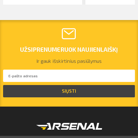
UŽSIPRENUMERUOK NAUJIENLAIŠKĮ
Ir gauk išskirtinius pasiūlymus
vilnius@arsenalrent.com
SIŲSTI
+37067455935
Lietuva
Latvija
Estija