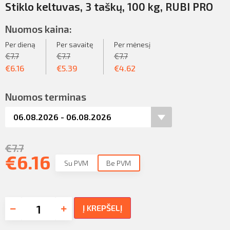
Stiklo keltuvas, 3 taškų, 100 kg, RUBI PRO
Nuomos kaina:
Per dieną
Per savaitę
Per mėnesį
€
7.7
€
7.7
€
7.7
€
6.16
€
5.39
€
4.62
Nuomos terminas
€
7.7
€
6.16
Su PVM
Be PVM
Į KREPŠELĮ