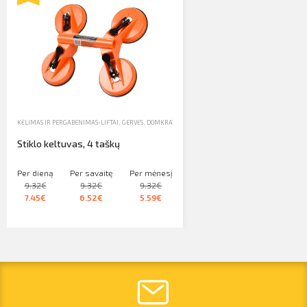
KĖLIMAS IR PERGABENIMAS-LIFTAI, GERVĖS, DOMKRATAI
,
NUOMA
,
STIKLO KELTUVAI
Stiklo keltuvas, 4 taškų
Per dieną
Per savaitę
Per mėnesį
9.32€
9.32€
9.32€
7.45€
6.52€
5.59€