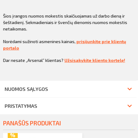
Šios įrangos nuomos mokestis skaičiuojamas už darbo dieną ir
šeštadienį. Sekmadieniais ir švenčių dienomis nuomos mokestis
netaikomas.
Norėdami sužinoti asmenines kainas,
prisijunkite prie klientų
portalo
Dar nesate „Arsenal” klientas?
Užsisakykite kliento kortelę!
NUOMOS SĄLYGOS
PRISTATYMAS
PANAŠŪS PRODUKTAI