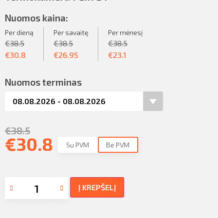
Nuomos kaina:
Per dieną
Per savaitę
Per mėnesį
€
38.5
€
38.5
€
38.5
€
30.8
€
26.95
€
23.1
Nuomos terminas
€
38.5
€
30.8
Su PVM
Be PVM
Į KREPŠELĮ