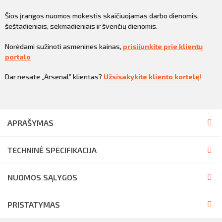
Šios įrangos nuomos mokestis skaičiuojamas darbo dienomis,
šeštadieniais, sekmadieniais ir švenčių dienomis.
Norėdami sužinoti asmenines kainas,
prisijunkite prie klientų
portalo
Dar nesate „Arsenal” klientas?
Užsisakykite kliento kortelę!
APRAŠYMAS
TECHNINĖ SPECIFIKACIJA
NUOMOS SĄLYGOS
PRISTATYMAS