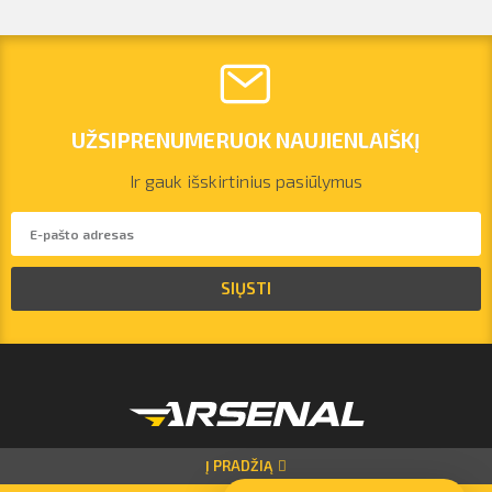
UŽSIPRENUMERUOK NAUJIENLAIŠKĮ
Ir gauk išskirtinius pasiūlymus
vilnius@arsenalrent.com
SIŲSTI
+37067455935
Lietuva
Latvija
Estija
Į PRADŽIĄ