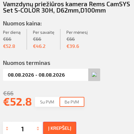
Vamzdynų priežiūros kamera Rems CamSYS
Set S-COLOR 30H, D62mm,D100mm
Nuomos kaina:
Per dieną
Per savaitę
Per mėnesį
€
66
€
66
€
66
€
52.8
€
46.2
€
39.6
Nuomos terminas
€
66
€
52.8
Su PVM
Be PVM
Į KREPŠELĮ