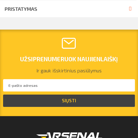
PRISTATYMAS
UŽSIPRENUMERUOK NAUJIENLAIŠKĮ
Ir gauk išskirtinius pasiūlymus
vilnius@arsenalrent.com
SIŲSTI
+37067455935
Lietuva
Latvija
Estija