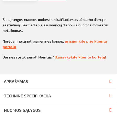
Šios įrangos nuomos mokestis skaičiuojamas už darbo dieną ir
šeštadienį. Sekmadieniais ir švenčių dienomis nuomos mokestis
netaikomas.
Norėdami sužinoti asmenines kainas,
prisijunkite prie klientų
portalo
Dar nesate „Arsenal” klientas?
Užsisakykite kliento kortelę!
APRAŠYMAS
TECHNINĖ SPECIFIKACIJA
NUOMOS SĄLYGOS