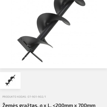
Profilio informacija
Kontaktai
SIŲSTI
Atsijungti
PRODUKTO KODAS: 07-901-902/1
Žemės grąžtas, ø x L, <200mm x 700mm