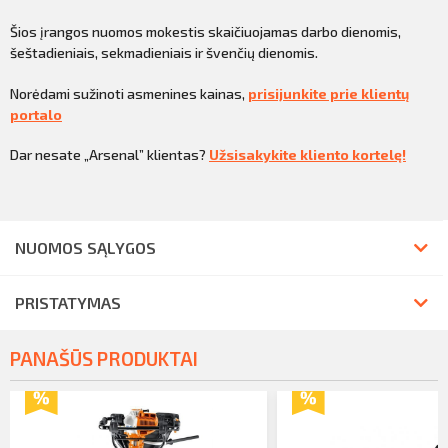
Šios įrangos nuomos mokestis skaičiuojamas darbo dienomis,
šeštadieniais, sekmadieniais ir švenčių dienomis.
Norėdami sužinoti asmenines kainas,
prisijunkite prie klientų
portalo
Dar nesate „Arsenal” klientas?
Užsisakykite kliento kortelę!
NUOMOS SĄLYGOS
PRISTATYMAS
PANAŠŪS PRODUKTAI