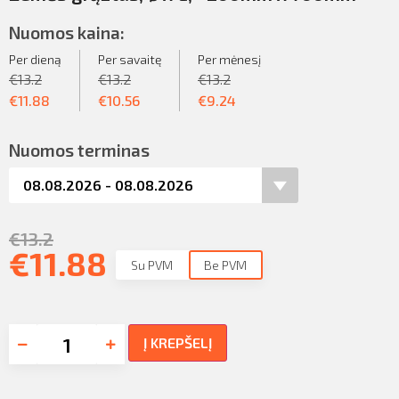
Nuomos kaina:
Per dieną
Per savaitę
Per mėnesį
€
13.2
€
13.2
€
13.2
€
11.88
€
10.56
€
9.24
Nuomos terminas
€
13.2
€
11.88
Su PVM
Be PVM
Į KREPŠELĮ