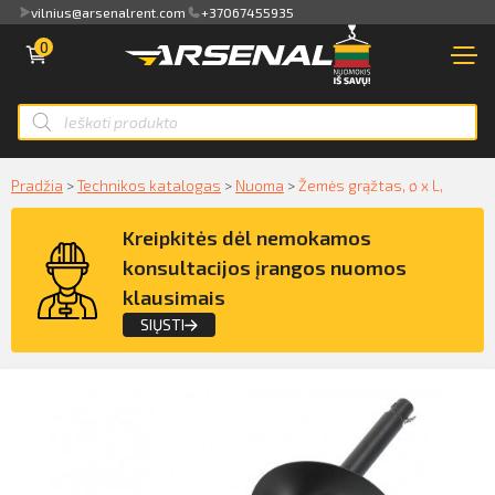
vilnius@arsenalrent.com
+37067455935
0
PARDUOTUVĖ
NUOMA
Apžvalga
PARDAVIMAS
Sąskaitos faktūros, važtaraščiai
Smart ID
NAUDOTA TECHNIKA
Pradžia
>
Technikos katalogas
>
Nuoma
>
Žemės grąžtas, ø x L,
ID card
Akti, atlikumi objektos
Kreipkitės dėl nemokamos
NUOMA
Mobile ID
konsultacijos įrangos nuomos
Pasiūlymai
klausimais
PASLAUGOS
Mokėjimų sąrašas
SIŲSTI
KLIENTAMS
Kreipkitės dėl konsultacijos įrangos
Kredito limito likutis
APIE MUS
nuomos klausimais
Pilnvaras