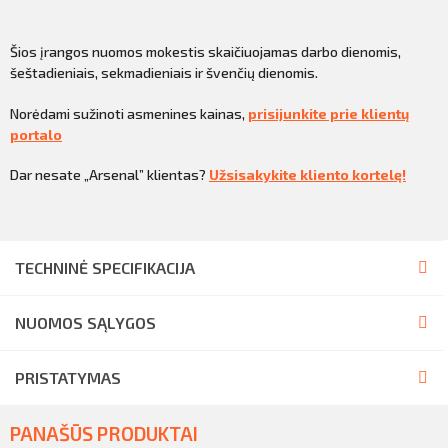
Šios įrangos nuomos mokestis skaičiuojamas darbo dienomis,
šeštadieniais, sekmadieniais ir švenčių dienomis.
Norėdami sužinoti asmenines kainas,
prisijunkite prie klientų
portalo
Dar nesate „Arsenal” klientas?
Užsisakykite kliento kortelę!
TECHNINĖ SPECIFIKACIJA
NUOMOS SĄLYGOS
PRISTATYMAS
PANAŠŪS PRODUKTAI