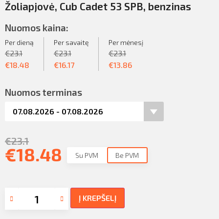
Žoliapjovė, Cub Cadet 53 SPB, benzinas
Nuomos kaina:
Per dieną
Per savaitę
Per mėnesį
€
23.1
€
23.1
€
23.1
€
18.48
€
16.17
€
13.86
Nuomos terminas
€
23.1
€
18.48
Su PVM
Be PVM
Į KREPŠELĮ