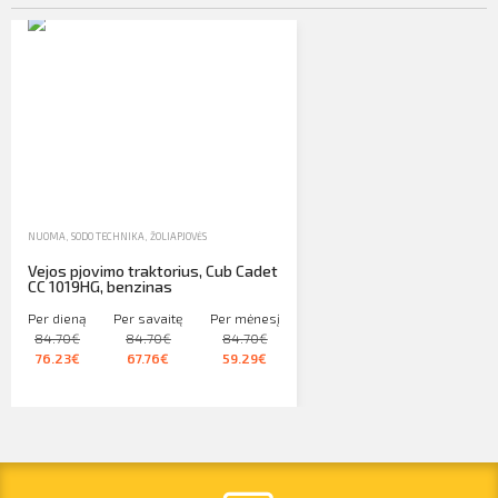
NUOMA
,
SODO TECHNIKA
,
ŽOLIAPJOVĖS
Vejos pjovimo traktorius, Cub Cadet
CC 1019HG, benzinas
Per dieną
Per savaitę
Per mėnesį
84.70€
84.70€
84.70€
76.23€
67.76€
59.29€