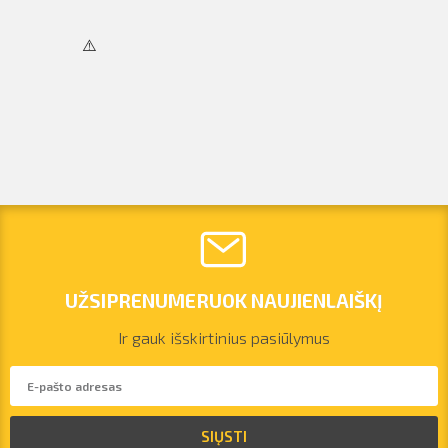
UŽSIPRENUMERUOK NAUJIENLAIŠKĮ
Ir gauk išskirtinius pasiūlymus
SIŲSTI
vilnius@arsenalrent.com