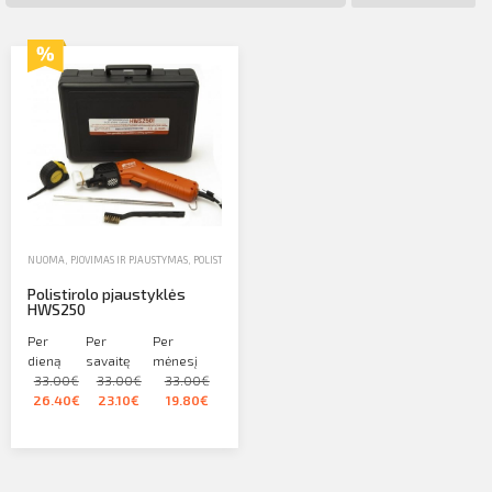
Profilio informacija
Kontaktai
SIŲSTI
Atsijungti
NUOMA
,
PJOVIMAS IR PJAUSTYMAS
,
POLISTIROLO PJAUSTYKLĖS
Polistirolo pjaustyklės
HWS250
Per
Per
Per
dieną
savaitę
mėnesį
33.00€
33.00€
33.00€
26.40€
23.10€
19.80€