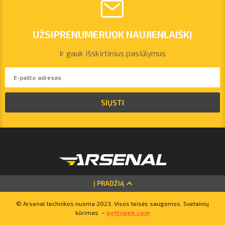
UŽSIPRENUMERUOK NAUJIENLAIŠKĮ
Ir gauk išskirtinius pasiūlymus
SIŲSTI
vilnius@arsenalrent.com
Į PRADŽIĄ
© Arsenal technikos nuoma 2023. Visos teisės saugomos. Svetainių
+37067455935
kūrimas –
bettrweb.com