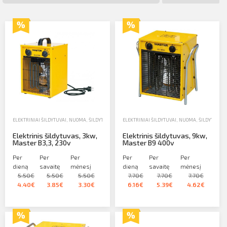
Profilio informacija
Kontaktai
SIŲSTI
Atsijungti
ELEKTRINIAI ŠILDYTUVAI
,
NUOMA
,
ŠILDYTUVAI IR DRĖGMĖS SURINKTUVAI
ELEKTRINIAI ŠILDYTUVAI
,
NUOMA
,
ŠILDYTUVAI 
Elektrinis šildytuvas, 3kw,
Elektrinis šildytuvas, 9kw,
Master B3,3, 230v
Master B9 400v
Per
Per
Per
Per
Per
Per
dieną
savaitę
mėnesį
dieną
savaitę
mėnesį
5.50€
5.50€
5.50€
7.70€
7.70€
7.70€
4.40€
3.85€
3.30€
6.16€
5.39€
4.62€