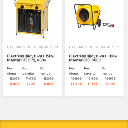
ELEKTRINIAI ŠILDYTUVAI
,
NUOMA
,
ŠILDYTUVAI IR DRĖGMĖS SURINKTUVAI
ELEKTRINIAI ŠILDYTUVAI
,
NUOMA
,
ŠILDYTUVAI 
Elektrinis šildytuvas 15kw,
Elektrinis šildytuvas, 18kw,
Master B15 EPB, 400v
Master B18, 400v
Per
Per
Per
Per
Per
Per
dieną
savaitę
mėnesį
dieną
savaitę
mėnesį
11.00€
11.00€
11.00€
16.50€
16.50€
16.50€
8.80€
7.70€
6.60€
13.20€
11.55€
9.90€