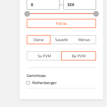
ilio informacija
iki
taktai
SIŲSTI
Filtras
ijungti
Diena
Savaitė
Mėnuo
Su PVM
Be PVM
Gamintojas
Rothenberger