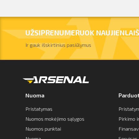
UŽSIPRENUMERUOK NAUJIENLAIŠ
Ir gauk išskirtinius pasiūlymus
Nuoma
Parduo
Pristatymas
Pristaty
Nuomos mokėjimo sąlygos
Pirkimo 
Nuomos punktai
Finansav
Nuoma
Servisas