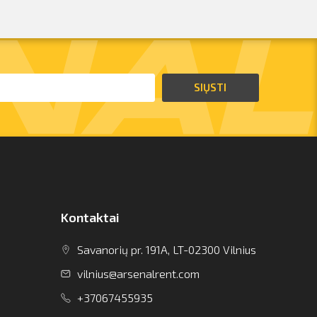
SIŲSTI
Kontaktai
Savanorių pr. 191A, LT-02300 Vilnius
vilnius@arsenalrent.com
+37067455935