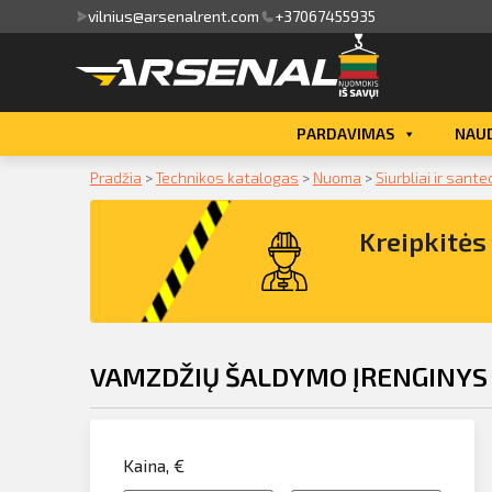
vilnius@arsenalrent.com
+37067455935
valga
PARDAVIMAS
NAUD
kaitos faktūros, važtaraščiai
Pradžia
>
Technikos katalogas
>
Nuoma
>
Siurbliai ir sant
i, atlikumi objektos
Kreipkitė
iūlymai
ėjimų sąrašas
VAMZDŽIŲ ŠALDYMO ĮRENGINYS
ito limito likutis
Kreipkitės dėl konsultacijos įrangos
klausimais
nvaras
Kaina, €