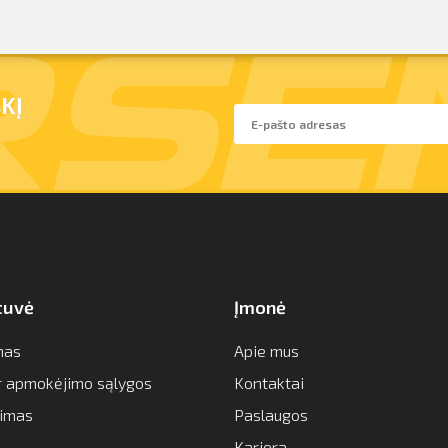
KĮ
tuvė
Įmonė
mas
Apie mus
ir apmokėjimo sąlygos
Kontaktai
imas
Paslaugos
Karjera