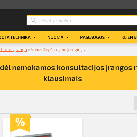
OTA TECHNIKA
NUOMA
PASLAUGOS
KLIENT
echnikos įranga
>
Vamzdžių šaldymo įrenginys
s dėl nemokamos konsultacijos įrangos
klausimais
 nuomos