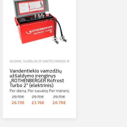
NUOMA
,
SIURBLIAI IR SANTECHNIKOS ĮRANGA
,
VAMZDŽIŲ ŠALDYMO ĮRENGIN
Vandentiekio vamzdžių
užšaldymo įrenginys
„ROTHENBERGER Rofrost
Turbo 2” (elektrinis)
Per dieną
Per savaitę
Per mėnesį
29.70€
29.70€
29.70€
26.73€
23.76€
20.79€