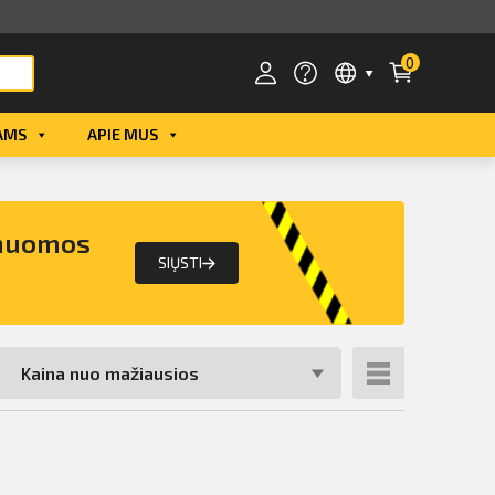
0
AMS
APIE MUS
Smart ID
ID card
 nuomos
Mobile ID
SIŲSTI