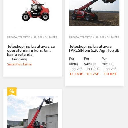
NUOMA
,
TELESKOPINIAI IR SANDĖLIŲ KRAUTUVAI
,
TELESKOPINIAI KRAUTUVAI
NUOMA
,
TELESKOPINIAI IR SANDĖLIŲ KRAUTUVA
Teleskopinis krautuvas su
Teleskopinis krautuvas
operatoriumi ir kuru, 6m ,
FARESIN 6m 6.26 Agri Top 3B
kaina valandai
Per
Per
Per
Per dieną
dieną
savaitę
mėnesį
Sutarties kaina
183.75€
183.75€
183.75€
128.63€
110.25€
101.06€