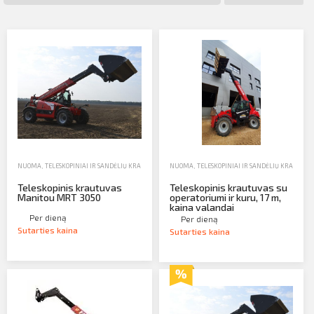
Profilio informacija
Kontaktai
SIŲSTI
Atsijungti
NUOMA
,
TELESKOPINIAI IR SANDĖLIŲ KRAUTUVAI
,
TELESKOPINIAI KRAUTUVAI
NUOMA
,
TELESKOPINIAI IR SANDĖLIŲ KRAUTUVA
Teleskopinis krautuvas
Teleskopinis krautuvas su
Manitou MRT 3050
operatoriumi ir kuru, 17 m,
kaina valandai
Per dieną
Per dieną
Sutarties kaina
Sutarties kaina