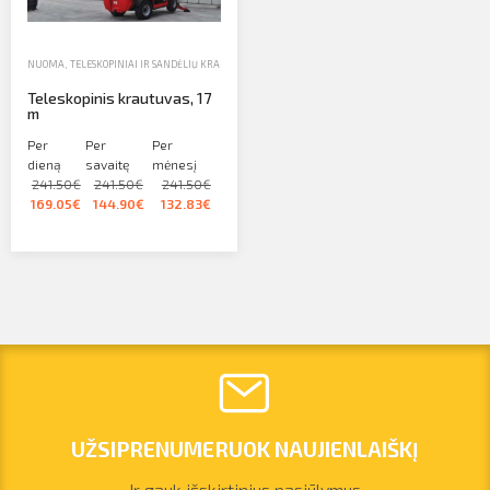
NUOMA
,
TELESKOPINIAI IR SANDĖLIŲ KRAUTUVAI
,
TELESKOPINIAI KRAUTUVAI
Teleskopinis krautuvas, 17
m
Per
Per
Per
dieną
savaitę
mėnesį
241.50€
241.50€
241.50€
169.05€
144.90€
132.83€
UŽSIPRENUMERUOK NAUJIENLAIŠKĮ
Ir gauk išskirtinius pasiūlymus