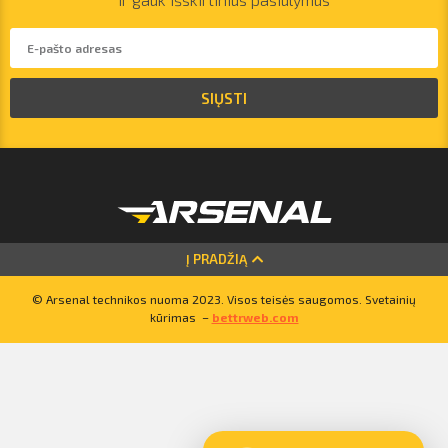
SIŲSTI
vilnius@arsenalrent.com
Į PRADŽIĄ
+37067455935
© Arsenal technikos nuoma 2023. Visos teisės saugomos. Svetainių
kūrimas –
bettrweb.com
Lietuva
Latvija
Estija