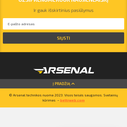
Ir gauk išskirtinius pasiūlymus
SIŲSTI
vilnius@arsenalrent.com
Į PRADŽIĄ
+37067455935
© Arsenal technikos nuoma 2023. Visos teisės saugomos. Svetainių
kūrimas –
bettrweb.com
Lietuva
Latvija
Estija