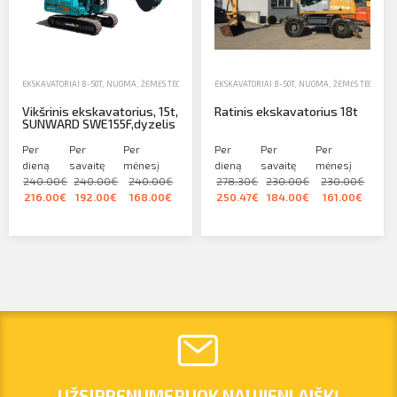
EKSKAVATORIAI 8-50T
,
NUOMA
,
ŽEMĖS TECHNIKA
EKSKAVATORIAI 8-50T
,
NUOMA
,
ŽEMĖS TECHNIK
Vikšrinis ekskavatorius, 15t,
Ratinis ekskavatorius 18t
SUNWARD SWE155F,dyzelis
Per
Per
Per
Per
Per
Per
dieną
savaitę
mėnesį
dieną
savaitę
mėnesį
240.00€
240.00€
240.00€
278.30€
230.00€
230.00€
216.00€
192.00€
168.00€
250.47€
184.00€
161.00€
UŽSIPRENUMERUOK NAUJIENLAIŠKĮ