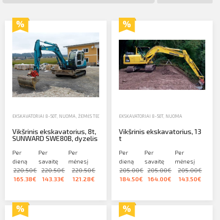
Profilio informacija
Kontaktai
SIŲSTI
Atsijungti
EKSKAVATORIAI 8-50T
,
NUOMA
,
ŽEMĖS TECHNIKA
EKSKAVATORIAI 8-50T
,
NUOMA
Vikšrinis ekskavatorius, 8t,
Vikšrinis ekskavatorius, 13
SUNWARD SWE80B, dyzelis
t
Per
Per
Per
Per
Per
Per
dieną
savaitę
mėnesį
dieną
savaitę
mėnesį
220.50€
220.50€
220.50€
205.00€
205.00€
205.00€
165.38€
143.33€
121.28€
184.50€
164.00€
143.50€