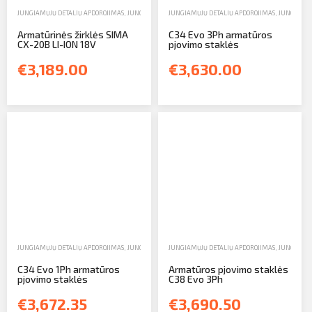
JUNGIAMŲJŲ DETALIŲ APDOROJIMAS
,
JUNGIAMŲJŲ DETALIŲ PJAUSTYTUVAI
JUNGIAMŲJŲ DETALIŲ APDOROJIMAS
,
PARDAVIMAS
,
JUNGIAMŲJ
Armatūrinės žirklės SIMA
C34 Evo 3Ph armatūros
CX-20B LI-ION 18V
pjovimo staklės
€3,189.00
€3,630.00
JUNGIAMŲJŲ DETALIŲ APDOROJIMAS
,
JUNGIAMŲJŲ DETALIŲ PJAUSTYTUVAI
JUNGIAMŲJŲ DETALIŲ APDOROJIMAS
,
PARDAVIMAS
,
JUNGIAMŲJ
C34 Evo 1Ph armatūros
Armatūros pjovimo staklės
pjovimo staklės
C38 Evo 3Ph
€3,672.35
€3,690.50