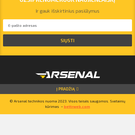
Ir gauk išskirtinius pasiūlymus
vilnius@arsenalrent.com
+37067455935
SIŲSTI
Lietuva
Latvija
Estija
Į PRADŽIĄ
© Arsenal technikos nuoma 2023. Visos teisės saugomos. Svetainių
kūrimas –
bettrweb.com