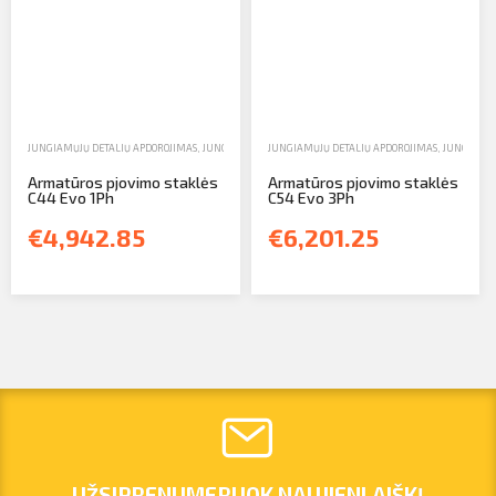
JUNGIAMŲJŲ DETALIŲ APDOROJIMAS
,
JUNGIAMŲJŲ DETALIŲ PJAUSTYTUVAI
JUNGIAMŲJŲ DETALIŲ APDOROJIMAS
,
PARDAVIMAS
,
JUNGIAMŲJ
Armatūros pjovimo staklės
Armatūros pjovimo staklės
C44 Evo 1Ph
C54 Evo 3Ph
€4,942.85
€6,201.25
UŽSIPRENUMERUOK NAUJIENLAIŠKĮ