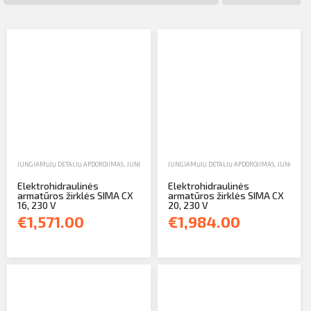
Profilio informacija
Kontaktai
SIŲSTI
Atsijungti
JUNGIAMŲJŲ DETALIŲ APDOROJIMAS
,
JUNGIAMŲJŲ DETALIŲ PJAUSTYTUVAI
JUNGIAMŲJŲ DETALIŲ APDOROJIMAS
,
PARDAVIMAS
,
JUNGIAMŲJ
Elektrohidraulinės
Elektrohidraulinės
armatūros žirklės SIMA CX
armatūros žirklės SIMA CX
16, 230 V
20, 230 V
€1,571.00
€1,984.00