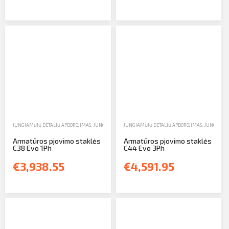
JUNGIAMŲJŲ DETALIŲ APDOROJIMAS
,
JUNGIAMŲJŲ DETALIŲ PJAUSTYTUVAI
JUNGIAMŲJŲ DETALIŲ APDOROJIMAS
,
PARDAVIMAS
,
JUNGIAMŲJ
Armatūros pjovimo staklės
Armatūros pjovimo staklės
C38 Evo 1Ph
C44 Evo 3Ph
€3,938.55
€4,591.95