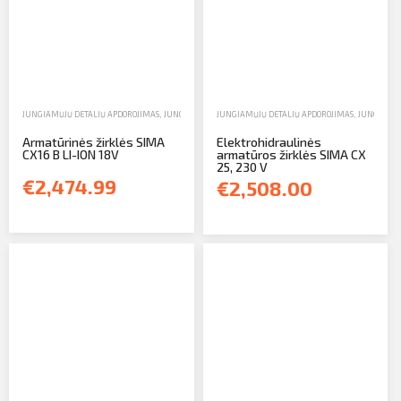
JUNGIAMŲJŲ DETALIŲ APDOROJIMAS
,
JUNGIAMŲJŲ DETALIŲ PJAUSTYTUVAI
JUNGIAMŲJŲ DETALIŲ APDOROJIMAS
,
PARDAVIMAS
,
JUNGIAMŲJ
Armatūrinės žirklės SIMA
Elektrohidraulinės
CX16 B LI-ION 18V
armatūros žirklės SIMA CX
25, 230 V
€2,474.99
€2,508.00