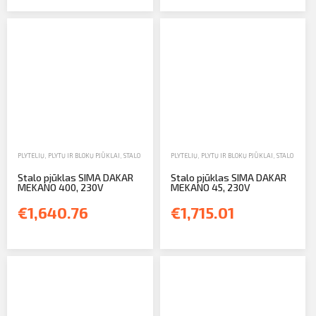
PLYTELIŲ, PLYTŲ IR BLOKŲ PJŪKLAI
,
STALO PJŪKLAI
,
PARDAVIMAS
PLYTELIŲ, PLYTŲ IR BLOKŲ PJŪKLAI
,
STALO PJŪKLA
Stalo pjūklas SIMA DAKAR
Stalo pjūklas SIMA DAKAR
MEKANO 400, 230V
MEKANO 45, 230V
€1,640.76
€1,715.01