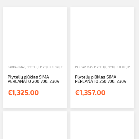
Profilio informacija
Kontaktai
SIŲSTI
Atsijungti
PARDAVIMAS
,
PLYTELIŲ, PLYTŲ IR BLOKŲ PJŪKLAI
,
STALO PJŪKLAI
PARDAVIMAS
,
PLYTELIŲ, PLYTŲ IR BLOKŲ PJŪKLAI
Plytelių pjūklas SIMA
Plytelių pjūklas SIMA
PERLANATO 200 700, 230V
PERLANATO 250 700, 230V
€1,325.00
€1,357.00