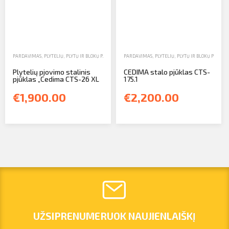
PARDAVIMAS
,
PLYTELIŲ, PLYTŲ IR BLOKŲ PJŪKLAI
,
STALO PJŪKLAI
PARDAVIMAS
,
PLYTELIŲ, PLYTŲ IR BLOKŲ PJŪKLAI
Plytelių pjovimo stalinis
CEDIMA stalo pjūklas CTS-
pjūklas „Cedima CTS-26 XL
175.1
€1,900.00
€2,200.00
UŽSIPRENUMERUOK NAUJIENLAIŠKĮ