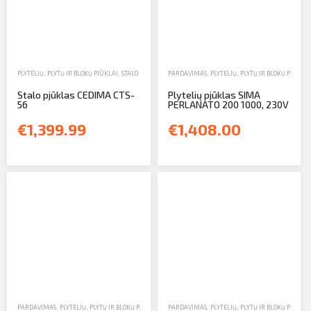
PLYTELIŲ, PLYTŲ IR BLOKŲ PJŪKLAI
,
STALO PJŪKLAI
,
PARDAVIMAS
PARDAVIMAS
,
PLYTELIŲ, PLYTŲ IR BLOKŲ PJŪKLAI
Stalo pjūklas CEDIMA CTS-
Plytelių pjūklas SIMA
56
PERLANATO 200 1000, 230V
€1,399.99
€1,408.00
PARDAVIMAS
,
PLYTELIŲ, PLYTŲ IR BLOKŲ PJŪKLAI
,
STALO PJŪKLAI
PARDAVIMAS
,
PLYTELIŲ, PLYTŲ IR BLOKŲ PJŪKLAI