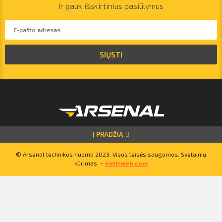
Ir gauk išskirtinius pasiūlymus
vilnius@arsenalrent.com
+37067455935
SIŲSTI
Lietuva
Latvija
Estija
Į PRADŽIĄ
© Arsenal technikos nuoma 2023. Visos teisės saugomos. Svetainių
kūrimas –
bettrweb.com