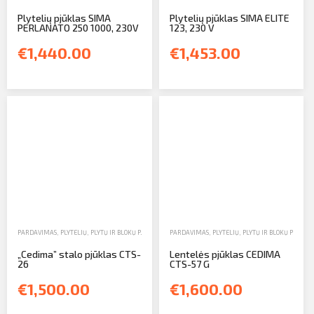
Plytelių pjūklas SIMA
Plytelių pjūklas SIMA ELITE
PERLANATO 250 1000, 230V
123, 230 V
€1,440.00
€1,453.00
PARDAVIMAS
,
PLYTELIŲ, PLYTŲ IR BLOKŲ PJŪKLAI
,
STALO PJŪKLAI
PARDAVIMAS
,
PLYTELIŲ, PLYTŲ IR BLOKŲ PJŪKLAI
„Cedima” stalo pjūklas CTS-
Lentelės pjūklas CEDIMA
26
CTS-57 G
€1,500.00
€1,600.00