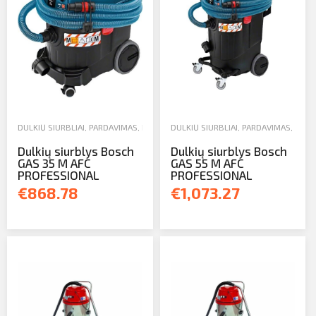
DULKIŲ SIURBLIAI
,
PARDAVIMAS
,
RANKINIAI IR ELEKTRINIAI ĮRANKIAI
DULKIŲ SIURBLIAI
,
PARDAVIMAS
,
RANKI
Dulkių siurblys Bosch
Dulkių siurblys Bosch
GAS 35 M AFC
GAS 55 M AFC
PROFESSIONAL
PROFESSIONAL
€868.78
€1,073.27