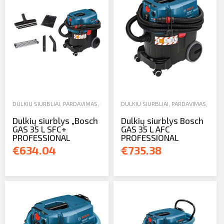
DULKIŲ SIURBLIAI
,
PARDAVIMAS
,
RANKINIAI IR ELEKTRINIAI ĮRANKIAI
DULKIŲ SIURBLIAI
,
PARDAVIMAS
,
RANKI
Dulkių siurblys „Bosch
Dulkių siurblys Bosch
GAS 35 L SFC+
GAS 35 L AFC
PROFESSIONAL
PROFESSIONAL
€634.04
€735.38