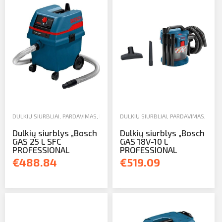
DULKIŲ SIURBLIAI
,
PARDAVIMAS
,
RANKINIAI IR ELEKTRINIAI ĮRANKIAI
DULKIŲ SIURBLIAI
,
PARDAVIMAS
,
RANKI
Dulkių siurblys „Bosch
Dulkių siurblys „Bosch
GAS 25 L SFC
GAS 18V-10 L
PROFESSIONAL
PROFESSIONAL
€488.84
€519.09