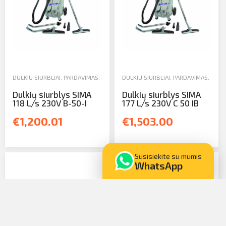
vilnius@arsenalrent.com
+37067455935
DULKIŲ SIURBLIAI
,
PARDAVIMAS
,
RANKINIAI IR ELEKTRINIAI ĮRANKIAI
DULKIŲ SIURBLIAI
,
PARDAVIMAS
,
RANKI
Lietuva
Latvija
Estija
Dulkių siurblys SIMA
Dulkių siurblys SIMA
118 L/s 230V B-50-I
177 L/s 230V C 50 IB
€1,200.01
€1,503.00
Susisiekite su mumis
WhatsApp