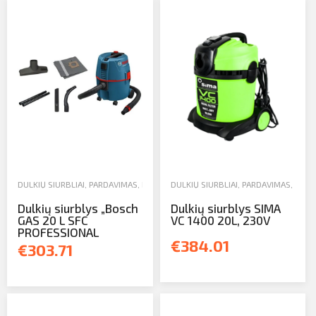
DULKIŲ SIURBLIAI
,
PARDAVIMAS
,
RANKINIAI IR ELEKTRINIAI ĮRANKIAI
DULKIŲ SIURBLIAI
,
PARDAVIMAS
,
RANKI
Dulkių siurblys „Bosch
Dulkių siurblys SIMA
GAS 20 L SFC
VC 1400 20L, 230V
PROFESSIONAL
€384.01
€303.71