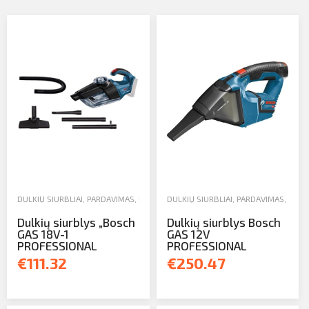
Profilio informacija
Kontaktai
SIŲSTI
Atsijungti
DULKIŲ SIURBLIAI
,
PARDAVIMAS
,
RANKINIAI IR ELEKTRINIAI ĮRANKIAI
DULKIŲ SIURBLIAI
,
PARDAVIMAS
,
RANKI
Dulkių siurblys „Bosch
Dulkių siurblys Bosch
GAS 18V-1
GAS 12V
PROFESSIONAL
PROFESSIONAL
€111.32
€250.47