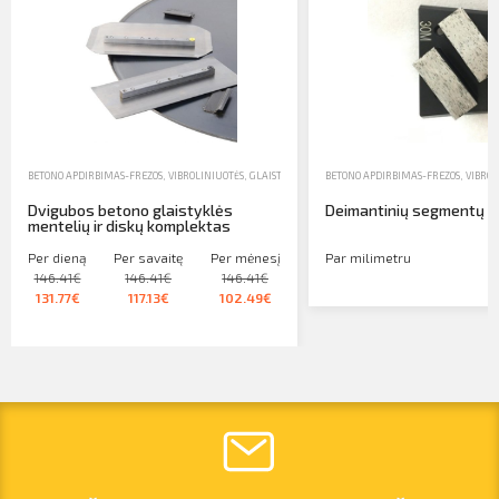
BETONO APDIRBIMAS-FREZOS, VIBROLINIUOTĖS, GLAISTYKLĖS
,
BETONO APDIRBIMO PRIEDAI
BETONO APDIRBIMAS-FREZOS, VIBROL
,
NUOMA
Dvigubos betono glaistyklės
Deimantinių segmentų 
mentelių ir diskų komplektas
Per dieną
Per savaitę
Per mėnesį
Par milimetru
146.41€
146.41€
146.41€
131.77€
117.13€
102.49€