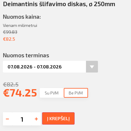
Deimantinis šlifavimo diskas, ø 250mm
Nuomos kaina:
Vienam milimetrui
€
99.83
€
82.5
Nuomos terminas
€
82.5
€
74.25
Su PVM
Be PVM
Į KREPŠELĮ