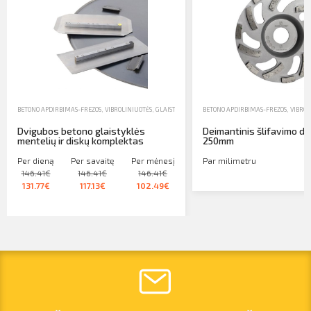
BETONO APDIRBIMAS-FREZOS, VIBROLINIUOTĖS, GLAISTYKLĖS
,
BETONO APDIRBIMO PRIEDAI
BETONO APDIRBIMAS-FREZOS, VIBROL
,
NUOMA
Dvigubos betono glaistyklės
Deimantinis šlifavimo di
mentelių ir diskų komplektas
250mm
Per dieną
Per savaitę
Per mėnesį
Par milimetru
146.41€
146.41€
146.41€
131.77€
117.13€
102.49€