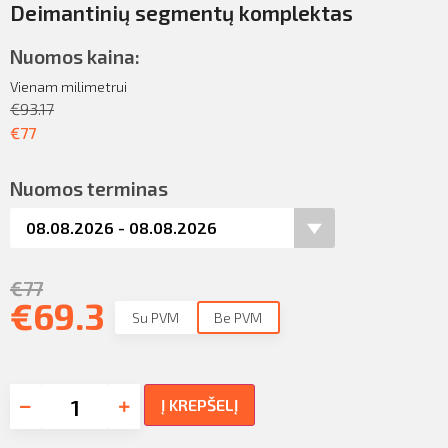
Deimantinių segmentų komplektas
Nuomos kaina:
Vienam milimetrui
€
93.17
€
77
Nuomos terminas
€
77
€
69.3
Su PVM
Be PVM
Į KREPŠELĮ