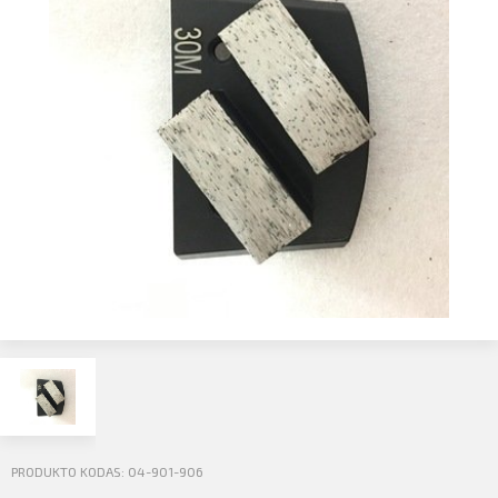
Profilio informacija
Kontaktai
SIŲSTI
Atsijungti
PRODUKTO KODAS: 04-901-906