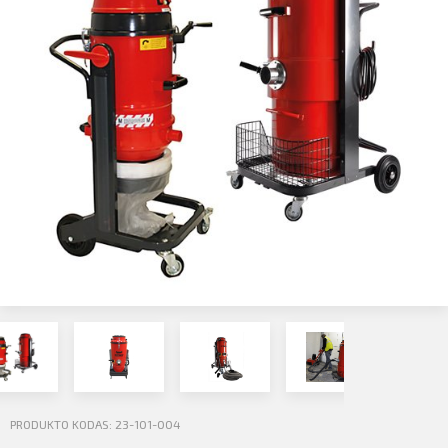
Profilio informacija
Kontaktai
SIŲSTI
Atsijungti
PRODUKTO KODAS: 23-101-004