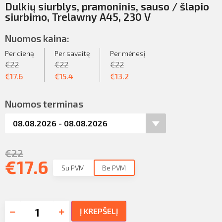
Dulkių siurblys, pramoninis, sauso / šlapio
siurbimo, Trelawny A45, 230 V
Nuomos kaina:
Per dieną
Per savaitę
Per mėnesį
€
22
€
22
€
22
€
17.6
€
15.4
€
13.2
Nuomos terminas
€
22
€
17.6
Su PVM
Be PVM
Į KREPŠELĮ