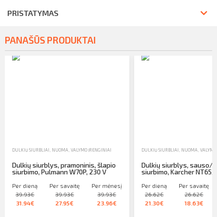
PRISTATYMAS
PANAŠŪS PRODUKTAI
DULKIŲ SIURBLIAI
,
NUOMA
,
VALYMO ĮRENGINIAI
DULKIŲ SIURBLIAI
,
NUOMA
,
VALYMO 
Dulkių siurblys, pramoninis, šlapio
Dulkių siurblys, sauso/š
siurbimo, Pulmann W70P, 230 V
siurbimo, Karcher NT65/
Per dieną
Per savaitę
Per mėnesį
Per dieną
Per savaitę
39.93€
39.93€
39.93€
26.62€
26.62€
31.94€
27.95€
23.96€
21.30€
18.63€