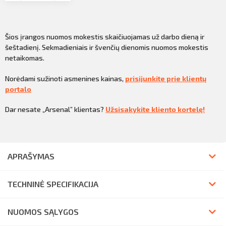
Šios įrangos nuomos mokestis skaičiuojamas už darbo dieną ir
šeštadienį. Sekmadieniais ir švenčių dienomis nuomos mokestis
netaikomas.
Norėdami sužinoti asmenines kainas,
prisijunkite prie klientų
portalo
Dar nesate „Arsenal” klientas?
Užsisakykite kliento kortelę!
APRAŠYMAS
TECHNINĖ SPECIFIKACIJA
NUOMOS SĄLYGOS