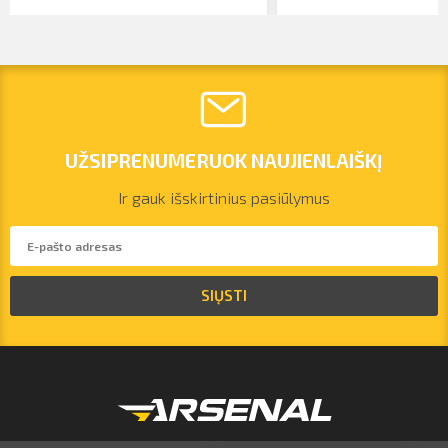
UŽSIPRENUMERUOK NAUJIENLAIŠKĮ
Ir gauk išskirtinius pasiūlymus
vilnius@arsenalrent.com
SIŲSTI
+37067455935
Lietuva
Latvija
Estija