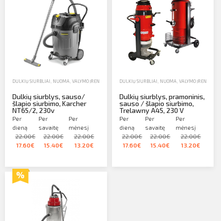
DULKIŲ SIURBLIAI
,
NUOMA
,
VALYMO ĮRENGINIAI
DULKIŲ SIURBLIAI
,
NUOMA
,
VALYMO ĮRENGINIAI
Dulkių siurblys, sauso/
Dulkių siurblys, pramoninis,
šlapio siurbimo, Karcher
sauso / šlapio siurbimo,
NT65/2, 230v
Trelawny A45, 230 V
Per
Per
Per
Per
Per
Per
dieną
savaitę
mėnesį
dieną
savaitę
mėnesį
22.00€
22.00€
22.00€
22.00€
22.00€
22.00€
17.60€
15.40€
13.20€
17.60€
15.40€
13.20€