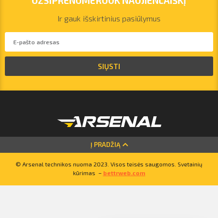
UŽSIPRENUMERUOK NAUJIENLAIŠKĮ
Ir gauk išskirtinius pasiūlymus
SIŲSTI
vilnius@arsenalrent.com
Į PRADŽIĄ
+37067455935
© Arsenal technikos nuoma 2023. Visos teisės saugomos. Svetainių
kūrimas –
bettrweb.com
Lietuva
Latvija
Estija