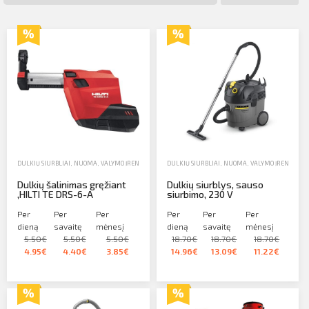
Profilio informacija
Kontaktai
SIŲSTI
Atsijungti
DULKIŲ SIURBLIAI
,
NUOMA
,
VALYMO ĮRENGINIAI
DULKIŲ SIURBLIAI
,
NUOMA
,
VALYMO ĮRENGINIAI
Dulkių šalinimas gręžiant
Dulkių siurblys, sauso
,HILTI TE DRS-6-A
siurbimo, 230 V
Per
Per
Per
Per
Per
Per
dieną
savaitę
mėnesį
dieną
savaitę
mėnesį
5.50€
5.50€
5.50€
18.70€
18.70€
18.70€
4.95€
4.40€
3.85€
14.96€
13.09€
11.22€