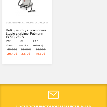
DULKIŲ SIURBLIAI
,
NUOMA
,
VALYMO ĮRENGINIAI
Dulkių siurblys, pramoninis,
šlapio siurbimo, Pulmann
W70P, 230 V
Per
Per
Per
dieną
savaitę
mėnesį
33.00€
33.00€
33.00€
26.40€
23.10€
19.80€