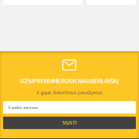
UŽSIPRENUMERUOK NAUJIENLAIŠKĮ
Ir gauk išskirtinius pasiūlymus
vilnius@arsenalrent.com
SIŲSTI
+37067455935