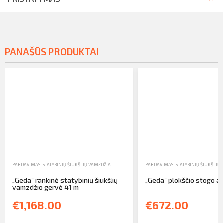
PANAŠŪS PRODUKTAI
PARDAVIMAS
,
STATYBINIŲ ŠIUKŠLIŲ VAMZDŽIAI
PARDAVIMAS
,
STATYBINIŲ ŠIUKŠLIŲ
„Geda” rankinė statybinių šiukšlių
„Geda” plokščio stogo a
vamzdžio gervė 41 m
€1,168.00
€672.00