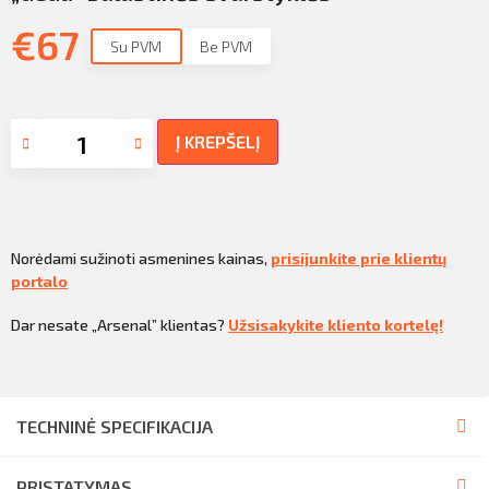
€
67
Su PVM
Be PVM
Į KREPŠELĮ
Norėdami sužinoti asmenines kainas,
prisijunkite prie klientų
portalo
Dar nesate „Arsenal” klientas?
Užsisakykite kliento kortelę!
TECHNINĖ SPECIFIKACIJA
PRISTATYMAS