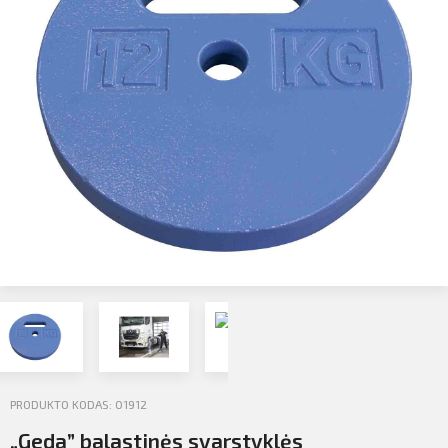
Profilio informacija
Kontaktai
SIŲSTI
Atsijungti
PRODUKTO KODAS: 01912
„Geda” balastinės svarstyklės