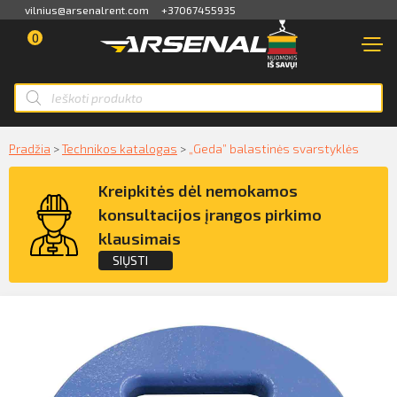
vilnius@arsenalrent.com
+37067455935
0
PARDUOTUVĖ
NUOMA
Apžvalga
PARDAVIMAS
Sąskaitos faktūros, važtaraščiai
Smart ID
Pradžia
>
Technikos katalogas
>
„Geda” balastinės svarstyklės
NAUDOTA TECHNIKA
ID card
Akti, atlikumi objektos
Kreipkitės dėl nemokamos
NUOMA
Mobile ID
konsultacijos įrangos pirkimo
Pasiūlymai
klausimais
PASLAUGOS
Mokėjimų sąrašas
SIŲSTI
KLIENTAMS
Kreipkitės dėl konsultacijos įrangos
Kredito limito likutis
pirkimo klausimais
APIE MUS
Pilnvaras