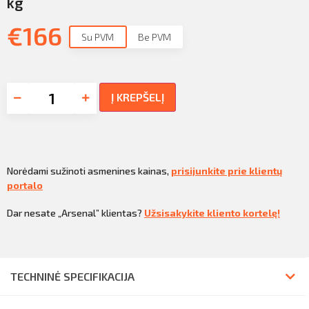
kg
€
166
Su PVM
Be PVM
Į KREPŠELĮ
Norėdami sužinoti asmenines kainas,
prisijunkite prie klientų
portalo
Dar nesate „Arsenal” klientas?
Užsisakykite kliento kortelę!
TECHNINĖ SPECIFIKACIJA