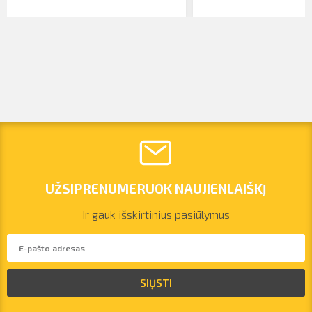
UŽSIPRENUMERUOK NAUJIENLAIŠKĮ
Ir gauk išskirtinius pasiūlymus
vilnius@arsenalrent.com
SIŲSTI
+37067455935