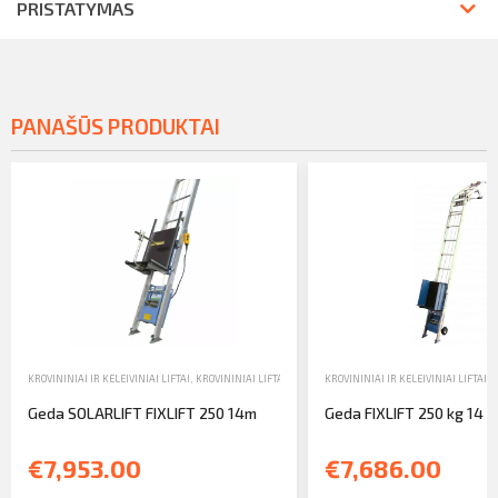
PRISTATYMAS
PANAŠŪS PRODUKTAI
KROVININIAI IR KELEIVINIAI LIFTAI
,
KROVININIAI LIFTAI
,
PARDAVIMAS
KROVININIAI IR KELEIVINIAI LIFTAI
,
K
Geda SOLARLIFT FIXLIFT 250 14m
Geda FIXLIFT 250 kg 14 
€7,953.00
€7,686.00