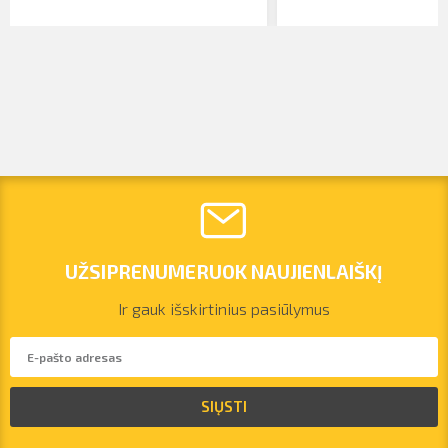
UŽSIPRENUMERUOK NAUJIENLAIŠKĮ
Ir gauk išskirtinius pasiūlymus
vilnius@arsenalrent.com
SIŲSTI
+37067455935