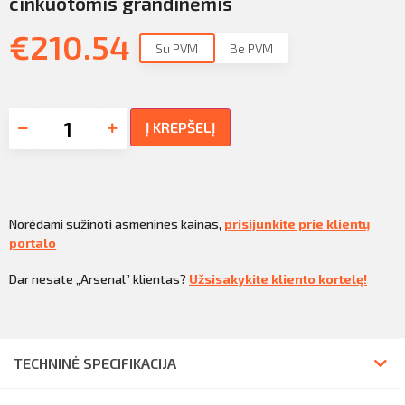
cinkuotomis grandinėmis
€
210.54
Su PVM
Be PVM
Į KREPŠELĮ
Norėdami sužinoti asmenines kainas,
prisijunkite prie klientų
portalo
Dar nesate „Arsenal” klientas?
Užsisakykite kliento kortelę!
TECHNINĖ SPECIFIKACIJA