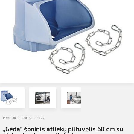
Profilio informacija
Kontaktai
SIŲSTI
Atsijungti
PRODUKTO KODAS: 01922
„Geda” šoninis atliekų piltuvėlis 60 cm su