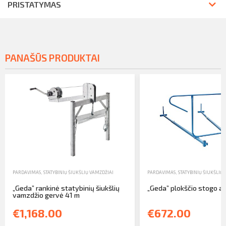
PRISTATYMAS
PANAŠŪS PRODUKTAI
PARDAVIMAS
,
STATYBINIŲ ŠIUKŠLIŲ VAMZDŽIAI
PARDAVIMAS
,
STATYBINIŲ ŠIUKŠLIŲ
„Geda” rankinė statybinių šiukšlių
„Geda” plokščio stogo a
vamzdžio gervė 41 m
€1,168.00
€672.00