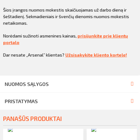
Šios įrangos nuomos mokestis skaičiuojamas už darbo dieną ir
šeštadienį. Sekmadieniais ir švenčių dienomis nuomos mokestis
netaikomas.
Norėdami sužinoti asmenines kainas,
prisijunkite prie klientų
portalo
Dar nesate „Arsenal” klientas?
Užsisakykite kliento kortelę!
NUOMOS SĄLYGOS
PRISTATYMAS
PANAŠŪS PRODUKTAI