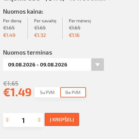
Nuomos kaina:
Per dieną
Per savaitę
Per mėnesį
€
1.65
€
1.65
€
1.65
€
1.49
€
1.32
€
1.16
Nuomos terminas
€
1.65
€
1.49
Su PVM
Be PVM
Į KREPŠELĮ