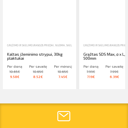
GRĘŽIMO IR SKĖLIMO ĮRANGOS PRIEDAI
,
NUOMA
,
SKĖLIMAS, GRĘŽIMAS, SRIEGIMAS
GRĘŽIMO IR SKĖLIMO ĮRANGOS PRIED
Kaltas įžeminimo strypui, 30kg
Grąžtas SDS Max, ø x L, 
plaktukai
500mm
Per dieną
Per savaitę
Per mėnesį
Per dieną
Per savaitę
10.65€
10.65€
10.65€
7.99€
7.99€
9.58€
8.52€
7.45€
7.19€
6.39€