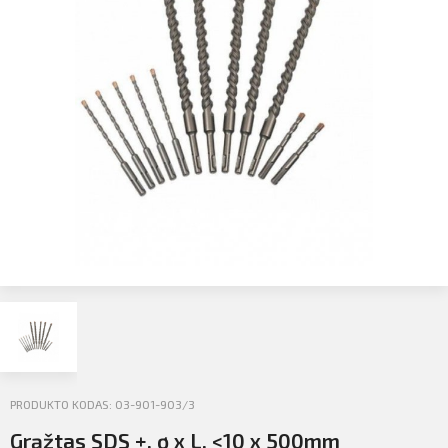
Profilio informacija
Kontaktai
SIŲSTI
Atsijungti
PRODUKTO KODAS: 03-901-903/3
Grąžtas SDS +, ø x L, <10 x 500mm