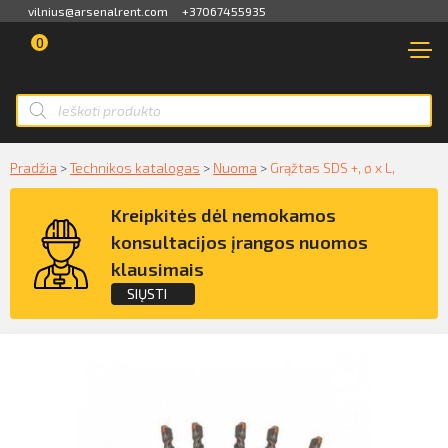
vilnius@arsenalrent.com
+37067455935
0
PARDUOTUVĖ
NUOMA
Apžvalga
PARDAVIMAS
Sąskaitos faktūros, važtaraščiai
Smart ID
NAUDOTA TECHNIKA
Pradžia
>
Technikos katalogas
>
Nuoma
>
Grąžtas SDS +, ø x L,
ID card
Akti, atlikumi objektos
Kreipkitės dėl nemokamos
NUOMA
Mobile ID
konsultacijos įrangos nuomos
Pasiūlymai
PASLAUGOS
klausimais
Mokėjimų sąrašas
SIŲSTI
KLIENTAMS
Kreipkitės dėl konsultacijos įrangos
Kredito limito likutis
APIE MUS
nuomos klausimais
Pilnvaras