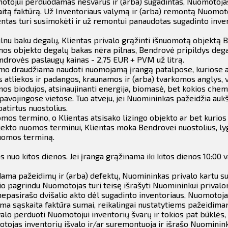
motojui perduodamas nešvarus ir (arba) sugadintas, Nuomotoja
aitą faktūrą. Už Inventoriaus valymą ir (arba) remontą Nuomot
ntas turi susimokėti ir už remontui panaudotas sugadinto inve
nu baku degalų, Klientas privalo grąžinti išnuomotą objektą 
os objekto degalų bakas nėra pilnas, Bendrovė pripildys dega
ndrovės paslaugų kainas - 2,75 EUR + PVM už litrą.
dimo draudžiama naudoti nuomojamą įrangą patalpose, kuriose
os atliekos ir padangos, kraunamos ir (arba) tvarkomos anglys
mos biodujos, atsinaujinanti energija, biomasė, bet kokios che
 pavojingose vietose.
Tuo atveju, jei Nuomininkas pažeidžia auk
patirtus nuostolius.
omos termino, o Klientas atsisako lizingo objekto ar bet kurios
jekto nuomos terminui, Klientas moka Bendrovei nuostolius, l
nuomos terminą.
s nuo kitos dienos.
Jei įranga grąžinama iki kitos dienos 10:00
dama pažeidimų ir (arba) defektų, Nuomininkas privalo kartu su
io pagrindu Nuomotojas turi teisę išrašyti Nuomininkui privalo
pasirašo dvišalio akto dėl sugadinto inventoriaus, Nuomotojas 
oma sąskaita faktūra sumai, reikalingai nustatytiems pažeidima
lo perduoti Nuomotojui inventorių švarų ir tokios pat būklės, 
jas inventorių išvalo ir/ar suremontuoja ir išrašo Nuomininku