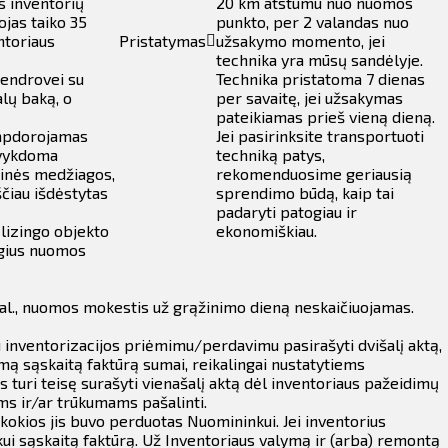
s inventorių
20 km atstumu nuo nuomos
ojas taiko 35
punkto, per 2 valandas nuo
ntoriaus
Pristatymas
užsakymo momento, jei
technika yra mūsų sandėlyje.
Bendrovei su
Technika pristatoma 7 dienas
lų baką, o
per savaitę, jei užsakymas
pateikiamas prieš vieną dieną.
 apdorojamas
Jei pasirinksite transportuoti
, vykdoma
techniką patys,
minės medžiagos,
rekomenduosime geriausią
ščiau išdėstytas
sprendimo būdą, kaip tai
padaryti patogiau ir
 lizingo objekto
ekonomiškiau.
ygius nuomos
 val., nuomos mokestis už grąžinimo dieną neskaičiuojamas.
 inventorizacijos priėmimu/perdavimu pasirašyti dvišalį aktą,
mą sąskaitą faktūrą sumai, reikalingai nustatytiems
turi teisę surašyti vienašalį aktą dėl inventoriaus pažeidimų
ms ir/ar trūkumams pašalinti.
kokios jis buvo perduotas Nuomininkui. Jei inventorius
i sąskaitą faktūrą. Už Inventoriaus valymą ir (arba) remontą