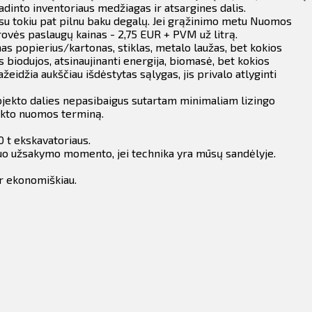
dinto inventoriaus medžiagas ir atsargines dalis.
u tokiu pat pilnu baku degalų.
Jei grąžinimo metu Nuomos
ovės paslaugų kainas - 2,75 EUR + PVM už litrą.
 popierius/kartonas, stiklas, metalo laužas, bet kokios
biodujos, atsinaujinanti energija, biomasė, bet kokios
žeidžia aukščiau išdėstytas sąlygas, jis privalo atlyginti
 objekto dalies nepasibaigus sutartam minimaliam lizingo
ekto nuomos terminą.
0 t ekskavatoriaus.
nuo užsakymo momento, jei technika yra mūsų sandėlyje.
ir ekonomiškiau.