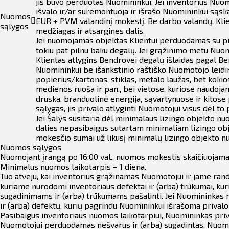
jis buvo perduotas Nuomininkui. Jei inventorius Nuo
išvalo ir/ar suremontuoja ir išrašo Nuomininkui sąsk
Nuomos
EUR + PVM valandinį mokestį. Be darbo valandų, Klie
sąlygos
medžiagas ir atsargines dalis.
Jei nuomojamas objektas Klientui perduodamas su pil
tokiu pat pilnu baku degalų.
Jei grąžinimo metu Nuom
Klientas atlygins Bendrovei degalų išlaidas pagal Be
Nuomininkui be išankstinio raštiško Nuomotojo lei
popierius/kartonas, stiklas, metalo laužas, bet koki
medienos ruoša ir pan., bei vietose, kuriose naudoja
druska, branduolinė energija, sąvartynuose ir kitose
sąlygas, jis privalo atlyginti Nuomotojui visus dėl to 
Jei Šalys susitaria dėl minimalaus lizingo objekto nu
dalies nepasibaigus sutartam minimaliam lizingo ob
mokesčio sumai už likusį minimalų lizingo objekto 
Nuomos sąlygos
Nuomojant įrangą po
16:00 val., nuomos mokestis skaičiuojama
Minimalus nuomos laikotarpis – 1 diena.
Tuo atveju, kai inventorius grąžinamas Nuomotojui ir jame ran
kuriame nurodomi inventoriaus defektai ir (arba) trūkumai, kur
sugadinimams ir (arba) trūkumams pašalinti. Jei Nuomininkas ne
ir (arba) defektų, kurių pagrindu Nuomininkui išrašoma prival
Pasibaigus inventoriaus nuomos laikotarpiui, Nuomininkas priva
Nuomotojui perduodamas nešvarus ir (arba) sugadintas, Nuomoto