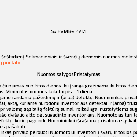
Su PVM
Be PVM
r šeštadienį. Sekmadieniais ir švenčių dienomis nuomos mokes
tų portalo
Nuomos sąlygos
Pristatymas
aičiuojamas nuo kitos dienos.
Jei įranga grąžinama iki kitos dien
s.
Minimalus nuomos laikotarpis – 1 diena.
r jame randama pažeidimų ir (arba) defektų, Nuomininkas prival
lį aktą, kuriame nurodomi inventoriaus defektai ir (arba) trūk
 privalomą sąskaitą faktūrą sumai, reikalingai nustatytiems su
šo dvišalio akto dėl sugadinto inventoriaus, Nuomotojas turi te
defektų, kurių pagrindu Nuomininkui išrašoma privaloma sąskait
s pašalinti.
nkas privalo perduoti Nuomotojui inventorių švarų ir tokios p