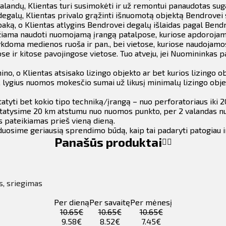
andų, Klientas turi susimokėti ir už remontui panaudotas suga
galų, Klientas privalo grąžinti išnuomotą objektą Bendrovei s
aką, o Klientas atlygins Bendrovei degalų išlaidas pagal Bendr
iama naudoti nuomojamą įrangą patalpose, kuriose apdorojamas
kdoma medienos ruoša ir pan., bei vietose, kuriose naudojamos 
e ir kitose pavojingose vietose.
Tuo atveju, jei Nuomininkas pa
ino, o Klientas atsisako lizingo objekto ar bet kurios lizingo
 lygius nuomos mokesčio sumai už likusį minimalų lizingo obj
tyti bet kokio tipo techniką/įrangą – nuo perforatoriaus iki 2
 pristatysime 20 km atstumu nuo nuomos punkto, per 2 valandas 
s pateikiamas prieš vieną dieną.
duosime geriausią sprendimo būdą, kaip tai padaryti patogiau 
Panašūs produktai
s, sriegimas
Per dieną
Per savaitę
Per mėnesį
10.65€
10.65€
10.65€
9.58€
8.52€
7.45€