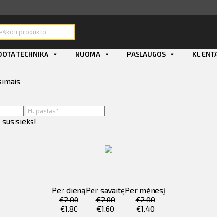
roducts
earch
OTA TECHNIKA
NUOMA
PASLAUGOS
KLIENT
simais
 susisieks!
Per dieną
Per savaitę
Per mėnesį
€
2.00
€
2.00
€
2.00
€
1.80
€
1.60
€
1.40