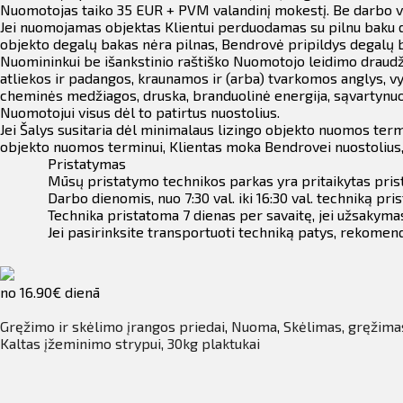
Nuomotojas taiko 35 EUR + PVM valandinį mokestį. Be darbo val
Jei nuomojamas objektas Klientui perduodamas su pilnu baku de
objekto degalų bakas nėra pilnas, Bendrovė pripildys degalų b
Nuomininkui be išankstinio raštiško Nuomotojo leidimo draudž
atliekos ir padangos, kraunamos ir (arba) tvarkomos anglys, vy
cheminės medžiagos, druska, branduolinė energija, sąvartynuos
Nuomotojui visus dėl to patirtus nuostolius.
Jei Šalys susitaria dėl minimalaus lizingo objekto nuomos term
objekto nuomos terminui, Klientas moka Bendrovei nuostolius,
Pristatymas
Mūsų pristatymo technikos parkas yra pritaikytas prista
Darbo dienomis, nuo 7:30 val. iki 16:30 val. techniką
Technika pristatoma 7 dienas per savaitę, jei užsakyma
Jei pasirinksite transportuoti techniką patys, rekomen
no 16.90€ dienā
Gręžimo ir skėlimo įrangos priedai
,
Nuoma
,
Skėlimas, gręžima
Kaltas įžeminimo strypui, 30kg plaktukai