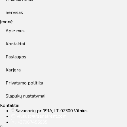
Servisas
Įmonė
Apie mus
Kontaktai
Paslaugos
Karjera
Privatumo politika
Slapukų nustatymai
Kontaktai
Savanorių pr. 191A, LT-02300 Vilnius
vilnius@arsenalrent.com
+37067455935