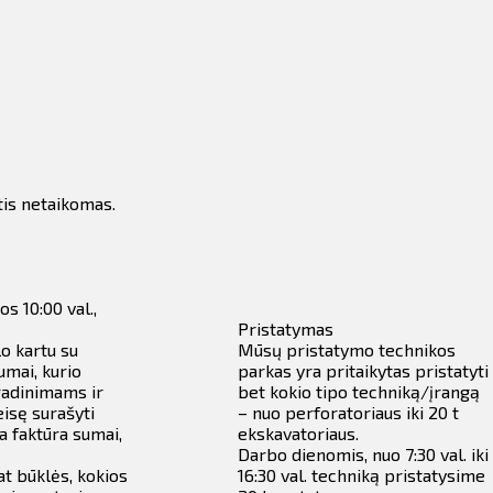
tis netaikomas.
os 10:00 val.,
Pristatymas
o kartu su
Mūsų pristatymo technikos
umai, kurio
parkas yra pritaikytas pristatyti
gadinimams ir
bet kokio tipo techniką/įrangą
isę surašyti
– nuo perforatoriaus iki 20 t
a faktūra sumai,
ekskavatoriaus.
Darbo dienomis, nuo 7:30 val. iki
at būklės, kokios
16:30 val. techniką pristatysime