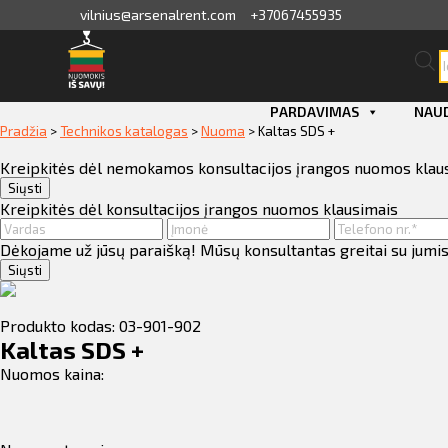
vilnius@arsenalrent.com
+37067455935
P
s
valga
PARDAVIMAS
NAUD
Pradžia
>
Technikos katalogas
>
Nuoma
>
Kaltas SDS +
kaitos faktūros, važtaraščiai
Kreipkitės dėl nemokamos konsultacijos įrangos nuomos klau
i, atlikumi objektos
Siųsti
Kreipkitės dėl konsultacijos įrangos nuomos klausimais
iūlymai
Dėkojame už jūsų paraišką! Mūsų konsultantas greitai su jumis
Siųsti
ėjimų sąrašas
Produkto kodas: 03-901-902
Kaltas SDS +
ito limito likutis
Nuomos kaina:
nvaras