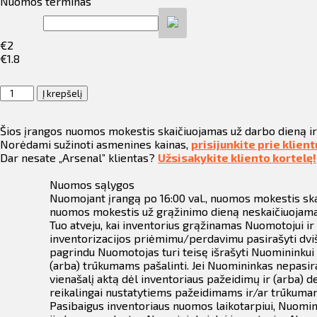
ilio informacija
Nuomos terminas
taktai
€
2
€
1.8
ijungti
produkto
Į krepšelį
kiekis:
Kaltas
Šios įrangos nuomos mokestis skaičiuojamas už darbo dieną i
SDS
Norėdami sužinoti asmenines kainas,
prisijunkite prie klien
+
Dar nesate „Arsenal” klientas?
Užsisakykite kliento kortelę!
Nuomos sąlygos
Nuomojant įrangą po
16:00 val., nuomos mokestis sk
nuomos mokestis už grąžinimo dieną neskaičiuojama
Tuo atveju, kai inventorius grąžinamas Nuomotojui i
inventorizacijos priėmimu/perdavimu pasirašyti dviša
pagrindu Nuomotojas turi teisę išrašyti Nuomininkui
(arba) trūkumams pašalinti. Jei Nuomininkas nepasira
vienašalį aktą dėl inventoriaus pažeidimų ir (arba) 
reikalingai nustatytiems pažeidimams ir/ar trūkumam
Pasibaigus inventoriaus nuomos laikotarpiui, Nuomini