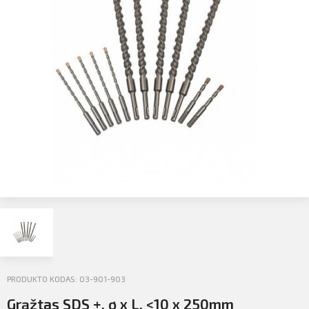
Profilio informacija
Kontaktai
SIŲSTI
Atsijungti
PRODUKTO KODAS: 03-901-903
Grąžtas SDS +, ø x L, <10 x 250mm