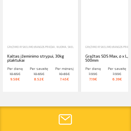
GRĘŽIMO IR SKĖLIMO ĮRANGOS PRIEDAI
,
NUOMA
,
SKĖLIMAS, GRĘŽIMAS, SRIEGIMAS
GRĘŽIMO IR SKĖLIMO ĮRANGOS PRIED
Kaltas įžeminimo strypui, 30kg
Grąžtas SDS Max, ø x L, 
plaktukai
500mm
Per dieną
Per savaitę
Per mėnesį
Per dieną
Per savaitę
10.65€
10.65€
10.65€
7.99€
7.99€
9.58€
8.52€
7.45€
7.19€
6.39€