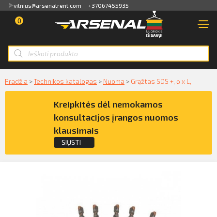
vilnius@arsenalrent.com
+37067455935
0
PARDUOTUVĖ
NUOMA
Apžvalga
PARDAVIMAS
Sąskaitos faktūros, važtaraščiai
Smart ID
NAUDOTA TECHNIKA
Pradžia
>
Technikos katalogas
>
Nuoma
>
Grąžtas SDS +, ø x L,
ID card
Akti, atlikumi objektos
Kreipkitės dėl nemokamos
NUOMA
Mobile ID
konsultacijos įrangos nuomos
Pasiūlymai
PASLAUGOS
klausimais
Mokėjimų sąrašas
SIŲSTI
KLIENTAMS
Kreipkitės dėl konsultacijos įrangos
Kredito limito likutis
APIE MUS
nuomos klausimais
Pilnvaras