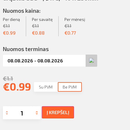
Nuomos kaina:
Per dieną
Per savaitę
Per mėnesį
€
1.1
€
1.1
€
1.1
€
0.99
€
0.88
€
0.77
Nuomos terminas
€
1.1
€
0.99
Su PVM
Be PVM
Į KREPŠELĮ