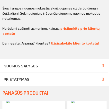
Šios įrangos nuomos mokestis skaičiuojamas už darbo dieną ir
šeštadienį. Sekmadieniais ir švenčių dienomis nuomos mokestis
netaikomas.
Norėdami sužinoti asmenines kainas,
prisijunkite prie klientų
portalo
Dar nesate „Arsenal” klientas?
Užsisakykite kliento kortelę!
NUOMOS SĄLYGOS
PRISTATYMAS
PANAŠŪS PRODUKTAI