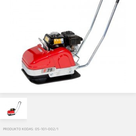
Profilio informacija
Kontaktai
SIŲSTI
Atsijungti
PRODUKTO KODAS: 05-101-002/1