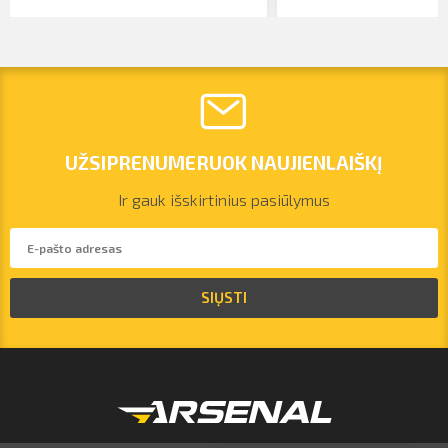
UŽSIPRENUMERUOK NAUJIENLAIŠKĮ
Ir gauk išskirtinius pasiūlymus
vilnius@arsenalrent.com
SIŲSTI
+37067455935
Lietuva
Latvija
Estija