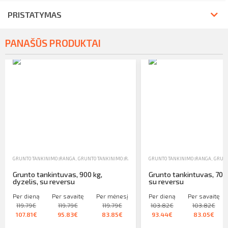
PRISTATYMAS
PANAŠŪS PRODUKTAI
GRUNTO TANKINIMO ĮRANGA
,
GRUNTO TANKINIMO ĮRANGA
,
NUOMA
GRUNTO TANKINIMO ĮRANGA
,
GRUNT
Grunto tankintuvas, 900 kg,
Grunto tankintuvas, 700k
dyzelis, su reversu
su reversu
Per dieną
Per savaitę
Per mėnesį
Per dieną
Per savaitę
119.79€
119.79€
119.79€
103.82€
103.82€
107.81€
95.83€
83.85€
93.44€
83.05€