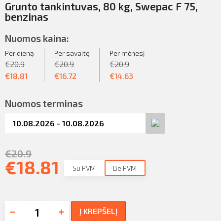
Grunto tankintuvas, 80 kg, Swepac F 75,
benzinas
Nuomos kaina:
Per dieną
Per savaitę
Per mėnesį
€
20.9
€
20.9
€
20.9
€
18.81
€
16.72
€
14.63
Nuomos terminas
€
20.9
€
18.81
Su PVM
Be PVM
Į KREPŠELĮ