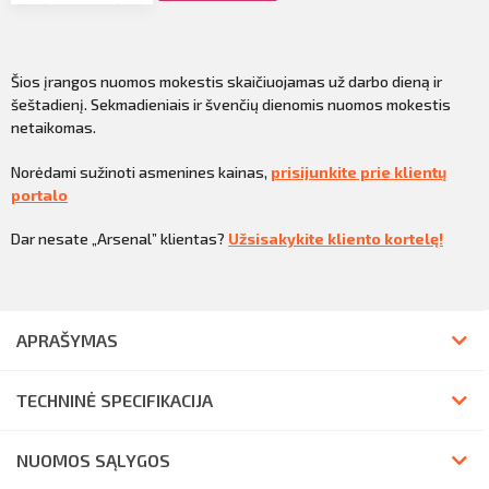
Šios įrangos nuomos mokestis skaičiuojamas už darbo dieną ir
šeštadienį. Sekmadieniais ir švenčių dienomis nuomos mokestis
netaikomas.
Norėdami sužinoti asmenines kainas,
prisijunkite prie klientų
portalo
Dar nesate „Arsenal” klientas?
Užsisakykite kliento kortelę!
APRAŠYMAS
TECHNINĖ SPECIFIKACIJA
NUOMOS SĄLYGOS