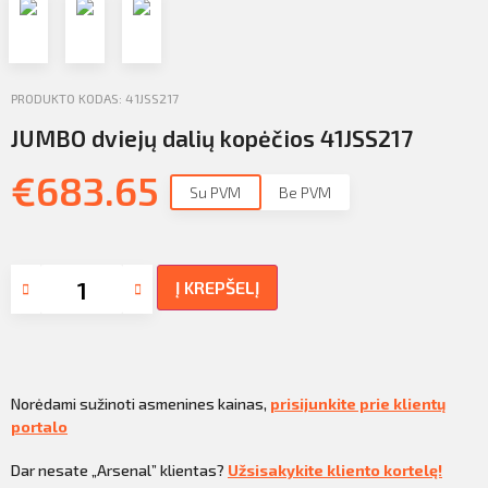
Profilio informacija
Kontaktai
PRODUKTO KODAS: 41JSS217
SIŲSTI
Atsijungti
JUMBO dviejų dalių kopėčios 41JSS217
€
683.65
Su PVM
Be PVM
Į KREPŠELĮ
Norėdami sužinoti asmenines kainas,
prisijunkite prie klientų
portalo
Dar nesate „Arsenal” klientas?
Užsisakykite kliento kortelę!