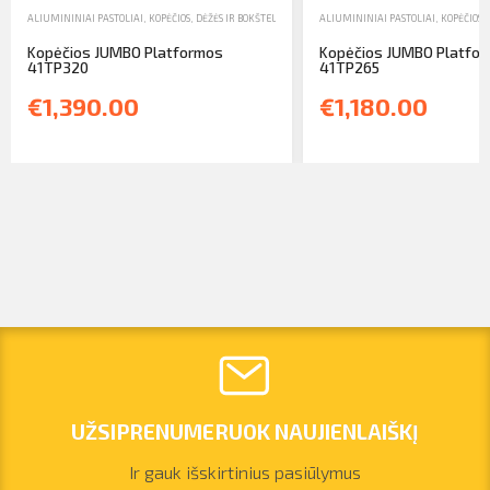
ALIUMININIAI PASTOLIAI, KOPĖČIOS, DĖŽĖS IR BOKŠTELIAI
,
KOPĖČIOS
ALIUMININIAI PASTOLIAI, KOPĖČIOS, 
,
PARDAVIMAS
Kopėčios JUMBO Platformos
Kopėčios JUMBO Platfo
41TP320
41TP265
€1,390.00
€1,180.00
UŽSIPRENUMERUOK NAUJIENLAIŠKĮ
Ir gauk išskirtinius pasiūlymus