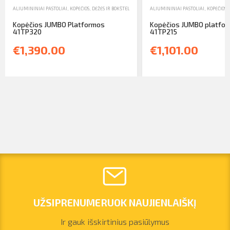
ALIUMININIAI PASTOLIAI, KOPĖČIOS, DĖŽĖS IR BOKŠTELIAI
,
KOPĖČIOS
ALIUMININIAI PASTOLIAI, KOPĖČIOS, 
,
PARDAVIMAS
Kopėčios JUMBO Platformos
Kopėčios JUMBO platfo
41TP320
41TP215
€1,390.00
€1,101.00
UŽSIPRENUMERUOK NAUJIENLAIŠKĮ
Ir gauk išskirtinius pasiūlymus