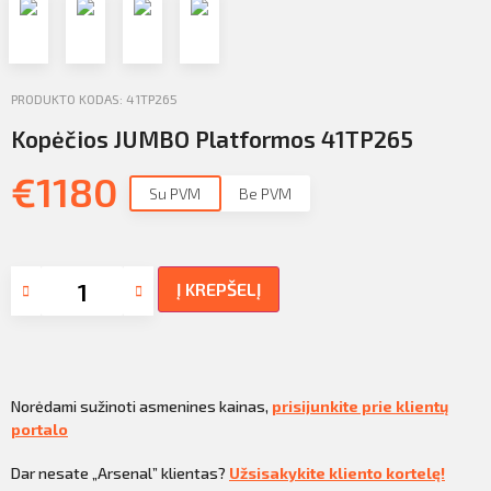
Profilio informacija
Kontaktai
PRODUKTO KODAS: 41TP265
SIŲSTI
Atsijungti
Kopėčios JUMBO Platformos 41TP265
€
1180
Su PVM
Be PVM
Į KREPŠELĮ
Norėdami sužinoti asmenines kainas,
prisijunkite prie klientų
portalo
Dar nesate „Arsenal” klientas?
Užsisakykite kliento kortelę!