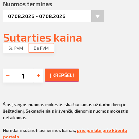
Nuomos terminas
Sutarties kaina
Su PVM
Be PVM
Į KREPŠELĮ
Šios įrangos nuomos mokestis skaičiuojamas už darbo dieną ir
šeštadienį. Sekmadieniais ir švenčių dienomis nuomos mokestis
netaikomas.
Norėdami sužinoti asmenines kainas,
prisijunkite prie klientų
portalo