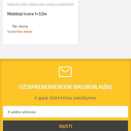
MOBILIOJI TVORA
,
MODULINIAI, SANDĖLIŲ KONTEINERIAI, MOBILIOJI TVORA, WC
,
NUOMA
Mobilioji tvora 1×3,5m
Per dieną
Sutarties kaina
UŽSIPRENUMERUOK NAUJIENLAIŠKĮ
Ir gauk išskirtinius pasiūlymus
vilnius@arsenalrent.com
SIŲSTI