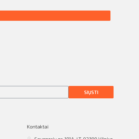
SIŲSTI
Kontaktai
Savanorių pr. 191A, LT-02300 Vilnius