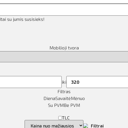
ai su jumis susisieks!
Mobilioji tvora
iki
Filtras
Diena
Savaitė
Mėnuo
Su PVM
Be PVM
TLC
Filtrai