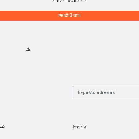
Sutarties kaina
PERŽIŪRĖTI
vė
Įmonė