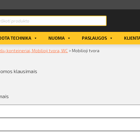
OTA TECHNIKA
NUOMA
PASLAUGOS
KLIENT
lių konteineriai, Mobilioji tvora, WC
>
Mobilioji tvora
uomos klausimais
mais