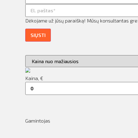
ilio informacija
taktai
Dėkojame už jūsų paraišką! Mūsų konsultantas greit
ijungti
SIŲSTI
Kaina, €
Gamintojas