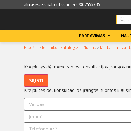
vilnius@arsenalrent.com
+37067455935
valga
PARDAVIMAS
NAUD
kaitos faktūros, važtaraščiai
Pradžia
>
Technikos katalogas
>
Nuoma
>
Moduliniai, sandė
i, atlikumi objektos
Kreipkitės dėl nemokamos konsultacijos įrangos n
iūlymai
SIŲSTI
ėjimų sąrašas
Kreipkitės dėl konsultacijos įrangos nuomos klausi
ito limito likutis
nvaras