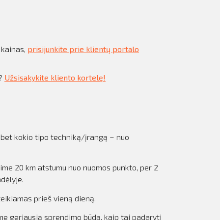
 kainas,
prisijunkite prie klientų portalo
s?
Užsisakykite kliento kortelę!
 bet kokio tipo techniką/įrangą – nuo
tysime 20 km atstumu nuo nuomos punkto, per 2
dėlyje.
eikiamas prieš vieną dieną.
me geriausią sprendimo būdą, kaip tai padaryti