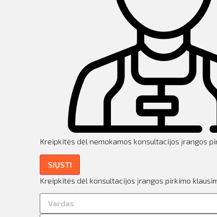
ilio informacija
taktai
ijungti
Kreipkitės dėl nemokamos konsultacijos įrangos pi
SIŲSTI
Kreipkitės dėl konsultacijos įrangos pirkimo klausi