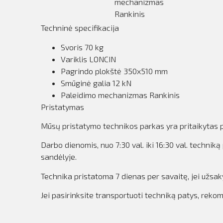
mechanizmas
Rankinis
Techninė specifikacija
Svoris 70 kg
Variklis LONCIN
Pagrindo plokštė 350x510 mm
Smūginė galia 12 kN
Paleidimo mechanizmas Rankinis
Pristatymas
Mūsų pristatymo technikos parkas yra pritaikytas pr
Darbo dienomis, nuo 7:30 val. iki 16:30 val. techn
sandėlyje.
Technika pristatoma 7 dienas per savaitę, jei užsa
Jei pasirinksite transportuoti techniką patys, rek