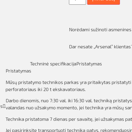
Norėdami sužinoti asmenines
Dar nesate „Arsenal” klienta
Techninė specifikacija
Pristatymas
Pristatymas
Mūsų pristatymo technikos parkas yra pritaikytas pristatyti
perforatoriaus iki 20 t ekskavatoriaus.
Darbo dienomis, nuo 7:30 val. iki 16:30 val. techniką prista
as
valandas nuo užsakymo momento, jei technika yra mūsų san
Technika pristatoma 7 dienas per savaitę, jei užsakymas pat
Jei pasirinksite transportuoti techniką patys, rekomenduosi