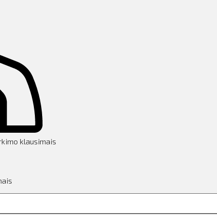
rkimo klausimais
mais