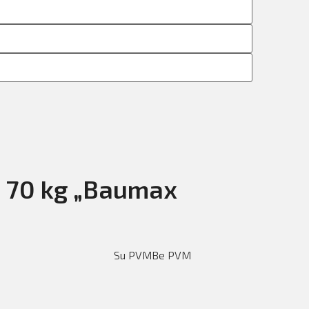
ė 70 kg „Baumax
Su PVM
Be PVM