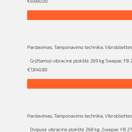
€9,680.00
Pardavimas
,
Tamponavimo technika
,
Vibrobliette
Grįžtamoji vibracinė plokštė 269 kg Swepac FB 
€7,840.80
Pardavimas
,
Tamponavimo technika
,
Vibrobliette
Dvipusė vibracinė plokštė 268 kg „Swepac FB 2