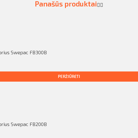
Panašūs produktai
s
torius Swepac FB300B
PERŽIŪRĖTI
s
torius Swepac FB200B