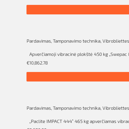
Pardavimas
,
Tamponavimo technika
,
Vibrobliette
Apverčiamoji vibracinė plokštė 450 kg „Swepac
€10,862.78
Pardavimas
,
Tamponavimo technika
,
Vibrobliette
„Paclite IMPACT 444” 465 kg apverčiamas vibrac