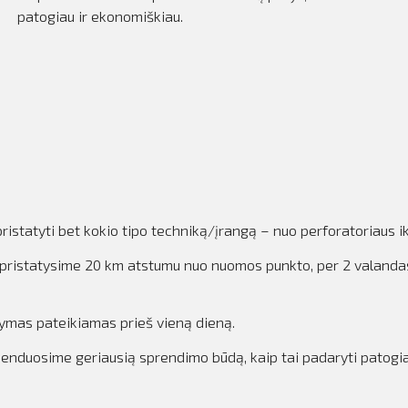
patogiau ir ekonomiškiau.
istatyti bet kokio tipo techniką/įrangą – nuo perforatoriaus ik
iką pristatysime 20 km atstumu nuo nuomos punkto, per 2 valan
kymas pateikiamas prieš vieną dieną.
omenduosime geriausią sprendimo būdą, kaip tai padaryti patogi