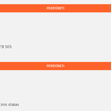
PERŽIŪRĖTI
s
 FB 505
PERŽIŪRĖTI
s
inis stalas