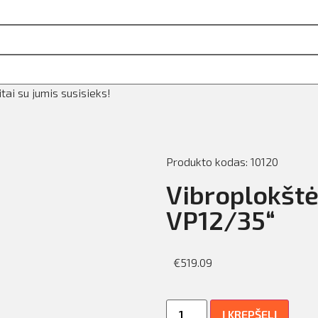
ai su jumis susisieks!
Produkto kodas: 10120
Vibroplokšt
VP12/35“
€
519.09
Į KREPŠELĮ