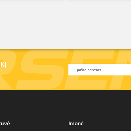
KĮ
tuvė
Įmonė