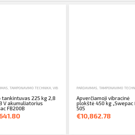
IMAS
,
TAMPONAVIMO TECHNIKA
,
VIBROBLIETTES
PARDAVIMAS
,
TAMPONAVIMO TECHN
 tankintuvas 225 kg 2,8
Apverčiamoji vibracinė
 V akumuliatorius
plokštė 450 kg „Swepac
ac FB200B
505
,641.80
€10,862.78