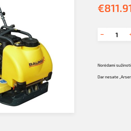
€
811.9
Norėdami sužinot
Dar nesate „Arsen