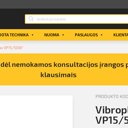
OTA TECHNIKA
NUOMA
PASLAUGOS
KLIENT
max VP15/50W“
s dėl nemokamos konsultacijos įrangos 
klausimais
PRODUKTO KODA
pirkimo
Vibrop
VP15/