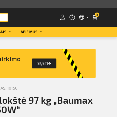
0
AMS
APIE MUS
Smart ID
ID card
pirkimo
Mobile ID
SIŲSTI
S: 10150
lokštė 97 kg „Baumax
50W“