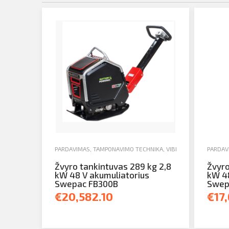
PARDAVIMAS
,
TAMPONAVIMO TECHNIKA
,
VIBROBLIETTES
PARDAV
Žvyro tankintuvas 289 kg 2,8
Žvyro
kW 48 V akumuliatorius
kW 48
Swepac FB300B
Swep
€20,582.10
€17