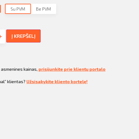
1
Su PVM
Be PVM
Į KREPŠELĮ
i asmenines kainas,
prisijunkite prie klientų portalo
al” klientas?
Užsisakykite kliento kortelę!