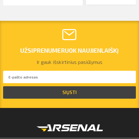
UŽSIPRENUMERUOK NAUJIENLAIŠKĮ
Ir gauk išskirtinius pasiūlymus
vilnius@arsenalrent.com
SIŲSTI
+37067455935
Lietuva
Latvija
Estija