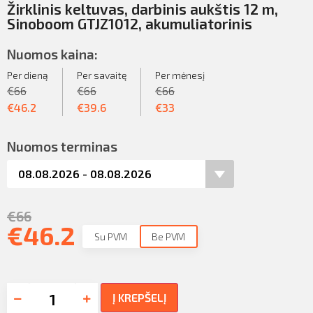
Žirklinis keltuvas, darbinis aukštis 12 m,
Sinoboom GTJZ1012, akumuliatorinis
Nuomos kaina:
Per dieną
Per savaitę
Per mėnesį
€
66
€
66
€
66
€
46.2
€
39.6
€
33
Nuomos terminas
€
66
€
46.2
Su PVM
Be PVM
Į KREPŠELĮ