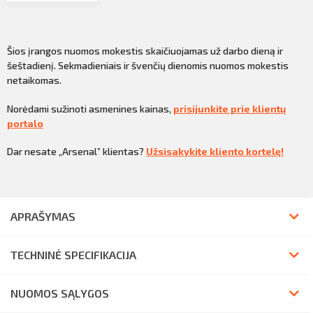
Šios įrangos nuomos mokestis skaičiuojamas už darbo dieną ir
šeštadienį. Sekmadieniais ir švenčių dienomis nuomos mokestis
netaikomas.
Norėdami sužinoti asmenines kainas,
prisijunkite prie klientų
portalo
Dar nesate „Arsenal” klientas?
Užsisakykite kliento kortelę!
APRAŠYMAS
TECHNINĖ SPECIFIKACIJA
NUOMOS SĄLYGOS