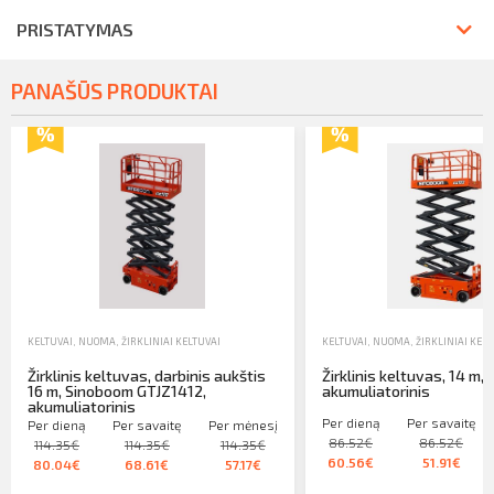
PRISTATYMAS
PANAŠŪS PRODUKTAI
KELTUVAI
,
NUOMA
,
ŽIRKLINIAI KELTUVAI
KELTUVAI
,
NUOMA
,
ŽIRKLINIAI KELT
Žirklinis keltuvas, darbinis aukštis
Žirklinis keltuvas, 14 m,
16 m, Sinoboom GTJZ1412,
akumuliatorinis
akumuliatorinis
Per dieną
Per savaitę
Per dieną
Per savaitę
Per mėnesį
86.52€
86.52€
114.35€
114.35€
114.35€
60.56€
51.91€
80.04€
68.61€
57.17€