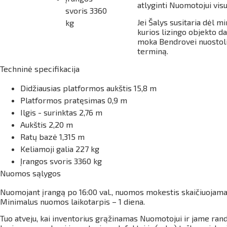
atlyginti Nuomotojui visu
svoris 3360
Jei Šalys susitaria dėl 
kg
kurios lizingo objekto d
moka Bendrovei nuostoli
terminą.
Techninė specifikacija
Didžiausias platformos aukštis 15,8 m
Platformos pratęsimas 0,9 m
Ilgis - surinktas 2,76 m
Aukštis 2,20 m
Ratų bazė 1,315 m
Keliamoji galia 227 kg
Įrangos svoris 3360 kg
Nuomos sąlygos
Nuomojant įrangą po
16:00 val., nuomos mokestis skaičiuojama
Minimalus nuomos laikotarpis – 1 diena.
Tuo atveju, kai inventorius grąžinamas Nuomotojui ir jame ran