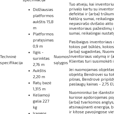
Tuo atveju, kai inventor
privalo kartu su invento
Didžiausias
defektai ir (arba) trūku
platformos
faktūrą sumai, reikaling
aukštis 15,8
nepasirašo dvišalio akto 
m
inventoriaus pažeidimų i
sumai, reikalingai nusta
Platformos
pratęsimas
Pasibaigus inventoriaus 
0,9 m
tokios pat būklės, kokio
(arba) sugadintas, Nuomo
Ilgis -
Inventoriaus valymą ir 
Techninė
Nuomos
surinktas
Klientas turi susimokėti
specifikacija
sąlygos
2,76 m
Jei nuomojamas objektas
Aukštis
objektą Bendrovei su tok
2,20 m
pilnas, Bendrovė pripild
Ratų bazė
paslaugų kainas - 2,75 E
1,315 m
Nuomininkui be išanksti
Keliamoji
kuriose apdorojamas popi
galia 227
(arba) tvarkomos anglys,
atsinaujinanti energija,
kg
ir kitose pavojingose vie
Įrangos