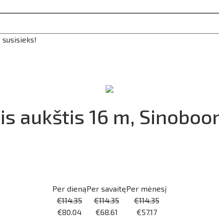
 susisieks!
inis aukštis 16 m, Sinobo
Per dieną
Per savaitę
Per mėnesį
€
114.35
€
114.35
€
114.35
€
80.04
€
68.61
€
57.17