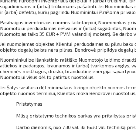
kuriame nurodomi inventoriaus defektai ir (arba) trūkumai, kur
sugadinimams ir (arba) trūkumams pašalinti. Jei Nuomininkas ne
ir (arba) defektų, kurių pagrindu Nuomininkui išrašoma prival
Pasibaigus inventoriaus nuomos laikotarpiui, Nuomininkas priva
Nuomotojui perduodamas nešvarus ir (arba) sugadintas, Nuomoto
Nuomotojas taiko 35 EUR + PVM valandinį mokestį. Be darbo val
Jei nuomojamas objektas Klientui perduodamas su pilnu baku de
objekto degalų bakas nėra pilnas, Bendrovė pripildys degalų b
Nuomininkui be išankstinio raštiško Nuomotojo leidimo draudž
atliekos ir padangos, kraunamos ir (arba) tvarkomos anglys, vy
cheminės medžiagos, druska, branduolinė energija, sąvartynuos
Nuomotojui visus dėl to patirtus nuostolius.
Jei Šalys susitaria dėl minimalaus lizingo objekto nuomos term
objekto nuomos terminui, Klientas moka Bendrovei nuostolius,
Pristatymas
Mūsų pristatymo technikos parkas yra pritaikytas prista
Darbo dienomis, nuo 7:30 val. iki 16:30 val. techniką