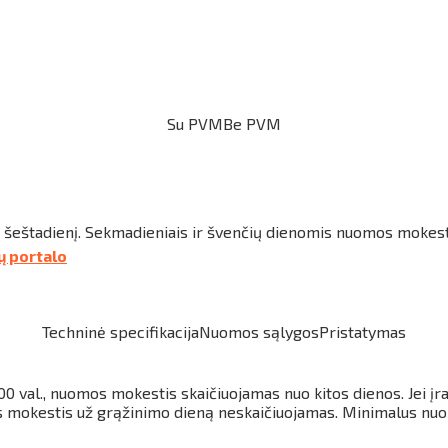
Su PVM
Be PVM
r šeštadienį. Sekmadieniais ir švenčių dienomis nuomos mokes
tų portalo
Techninė specifikacija
Nuomos sąlygos
Pristatymas
:00 val., nuomos mokestis skaičiuojamas nuo kitos dienos.
Jei į
s mokestis už grąžinimo dieną neskaičiuojamas.
Minimalus nuom