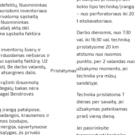
) defektų, Nuomininkas
kokio tipo techniką/įrangą
 nurodomi inventoriaus
– nuo perforatoriaus iki 20
privalomą sąskaitą
t ekskavatoriaus.
ei Nuomininkas
ašalį aktą dėl
Darbo dienomis, nuo 7:30
ma sąskaita faktūra
val. iki 16:30 val. techniką
pristatysime 20 km
inventorių švarų ir
atstumu nuo nuomos
perduodamas nešvarus ir
i sąskaitą faktūrą. Už
punkto, per 2 valandas nuo
tį. Be darbo valandų,
užsakymo momento, jei
Pristatymas
atsargines dalis.
technika yra mūsų
grąžinti išnuomotą
sandėlyje.
degalų bakas nėra
 pagal Bendrovės
Technika pristatoma 7
dienas per savaitę, jei
užsakymas pateikiamas
 įrangą patalpose,
 padangos, kraunamos ir
prieš vieną dieną.
mos biodujos,
energija, sąvartynuose
Jei pasirinksite
sąlygas, jis privalo
transportuoti techniką