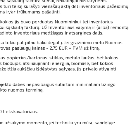
mą sąskaitą faktūrą sumai, reikalingai nustatytiems
turi teisę surašyti vienašalį aktą dėl inventoriaus pažeidimų
ms ir/ar trūkumams pašalinti.
kokios jis buvo perduotas Nuomininkui. Jei inventorius
i sąskaitą faktūrą. Už Inventoriaus valymą ir (arba) remontą
dinto inventoriaus medžiagas ir atsargines dalis.
u tokiu pat pilnu baku degalų.
Jei grąžinimo metu Nuomos
ovės paslaugų kainas - 2,75 EUR + PVM už litrą.
 popierius/kartonas, stiklas, metalo laužas, bet kokios
biodujos, atsinaujinanti energija, biomasė, bet kokios
žeidžia aukščiau išdėstytas sąlygas, jis privalo atlyginti
 objekto dalies nepasibaigus sutartam minimaliam lizingo
ekto nuomos terminą.
0 t ekskavatoriaus.
nuo užsakymo momento, jei technika yra mūsų sandėlyje.