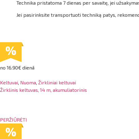
Technika pristatoma 7 dienas per savaitę, jei užsakyma
Jei pasirinksite transportuoti techniką patys, rekomen
no 16.90€ dienā
Keltuvai
,
Nuoma
,
Žirkliniai keltuvai
Žirklinis keltuvas, 14 m, akumuliatorinis
PERŽIŪRĖTI