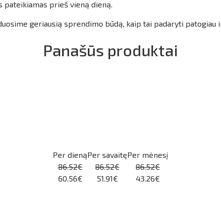
s pateikiamas prieš vieną dieną.
duosime geriausią sprendimo būdą, kaip tai padaryti patogiau 
Panašūs produktai
Per dieną
Per savaitę
Per mėnesį
86.52€
86.52€
86.52€
60.56€
51.91€
43.26€