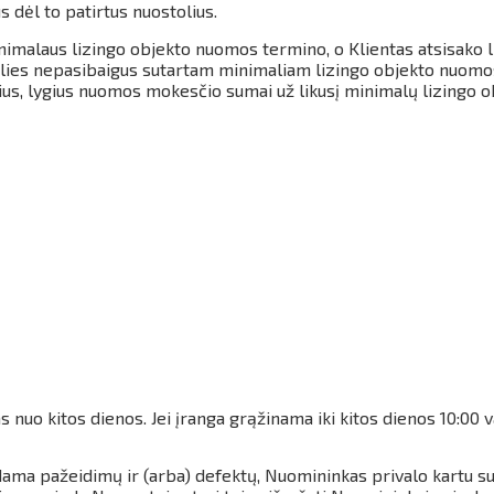
s dėl to patirtus nuostolius.
minimalaus lizingo objekto nuomos termino, o Klientas atsisako 
alies nepasibaigus sutartam minimaliam lizingo objekto nuomos
us, lygius nuomos mokesčio sumai už likusį minimalų lizingo 
s nuo kitos dienos.
Jei įranga grąžinama iki kitos dienos 10:00
dama pažeidimų ir (arba) defektų, Nuomininkas privalo kartu su