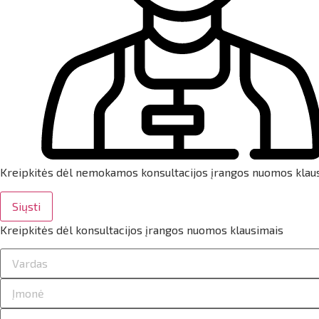
ilio informacija
taktai
ijungti
Kreipkitės dėl nemokamos konsultacijos įrangos nuomos klau
Siųsti
Kreipkitės dėl konsultacijos įrangos nuomos klausimais