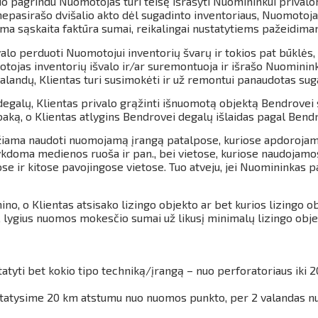
io pagrindu Nuomotojas turi teisę išrašyti Nuomininkui privalo
pasirašo dvišalio akto dėl sugadinto inventoriaus, Nuomotojas 
oma sąskaita faktūra sumai, reikalingai nustatytiems pažeidima
lo perduoti Nuomotojui inventorių švarų ir tokios pat būklės, 
jas inventorių išvalo ir/ar suremontuoja ir išrašo Nuomininku
andų, Klientas turi susimokėti ir už remontui panaudotas suga
galų, Klientas privalo grąžinti išnuomotą objektą Bendrovei s
aką, o Klientas atlygins Bendrovei degalų išlaidas pagal Bendr
iama naudoti nuomojamą įrangą patalpose, kuriose apdorojamas
kdoma medienos ruoša ir pan., bei vietose, kuriose naudojamos 
e ir kitose pavojingose vietose.
Tuo atveju, jei Nuomininkas pa
ino, o Klientas atsisako lizingo objekto ar bet kurios lizingo
 lygius nuomos mokesčio sumai už likusį minimalų lizingo obj
tyti bet kokio tipo techniką/įrangą – nuo perforatoriaus iki 2
 pristatysime 20 km atstumu nuo nuomos punkto, per 2 valandas 