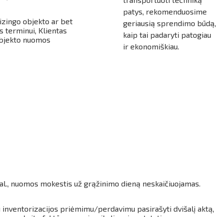
patys, rekomenduosime
lizingo objekto ar bet
geriausią sprendimo būdą,
 terminui, Klientas
kaip tai padaryti patogiau
objekto nuomos
ir ekonomiškiau.
 val., nuomos mokestis už grąžinimo dieną neskaičiuojamas.
 inventorizacijos priėmimu/perdavimu pasirašyti dvišalį aktą,