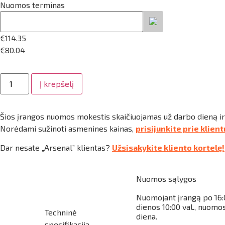
Nuomos terminas
€
114.35
€
80.04
produkto
Į krepšelį
kiekis:
Žirklinis
keltuvas,
darbinis
Šios įrangos nuomos mokestis skaičiuojamas už darbo dieną i
aukštis
16
Norėdami sužinoti asmenines kainas,
prisijunkite prie klien
m,
Sinoboom
Dar nesate „Arsenal” klientas?
Užsisakykite kliento kortelę!
GTJZ1412,
akumuliatorinis
Nuomos sąlygos
Nuomojant įrangą po
16
dienos 10:00 val., nuomo
Techninė
diena.
specifikacija