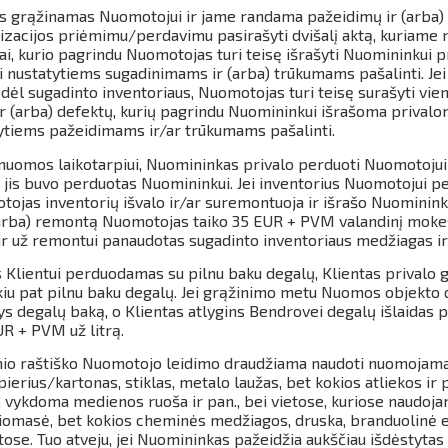
ius grąžinamas Nuomotojui ir jame randama pažeidimų ir (arba
rizacijos priėmimu/perdavimu pasirašyti dvišalį aktą, kuriame
mai, kurio pagrindu Nuomotojas turi teisę išrašyti Nuomininkui 
ai nustatytiems sugadinimams ir (arba) trūkumams pašalinti. J
dėl sugadinto inventoriaus, Nuomotojas turi teisę surašyti vien
r (arba) defektų, kurių pagrindu Nuomininkui išrašoma privalo
tytiems pažeidimams ir/ar trūkumams pašalinti.
nuomos laikotarpiui, Nuomininkas privalo perduoti Nuomotojui 
s jis buvo perduotas Nuomininkui. Jei inventorius Nuomotojui 
tojas inventorių išvalo ir/ar suremontuoja ir išrašo Nuomininku
(arba) remontą Nuomotojas taiko 35 EUR + PVM valandinį mokes
 ir už remontui panaudotas sugadinto inventoriaus medžiagas ir 
 Klientui perduodamas su pilnu baku degalų, Klientas privalo 
iu pat pilnu baku degalų.
Jei grąžinimo metu Nuomos objekto 
ys degalų baką, o Klientas atlygins Bendrovei degalų išlaidas
UR + PVM už litrą.
nio raštiško Nuomotojo leidimo draudžiama naudoti nuomojamą
erius/kartonas, stiklas, metalo laužas, bet kokios atliekos ir
 vykdoma medienos ruoša ir pan., bei vietose, kuriose naudoja
 biomasė, bet kokios cheminės medžiagos, druska, branduolinė 
tose.
Tuo atveju, jei Nuomininkas pažeidžia aukščiau išdėstytas 