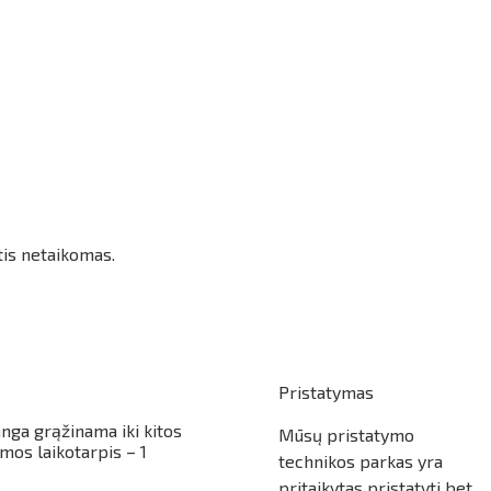
tis netaikomas.
Pristatymas
ranga grąžinama iki kitos
Mūsų pristatymo
os laikotarpis – 1
technikos parkas yra
pritaikytas pristatyti bet