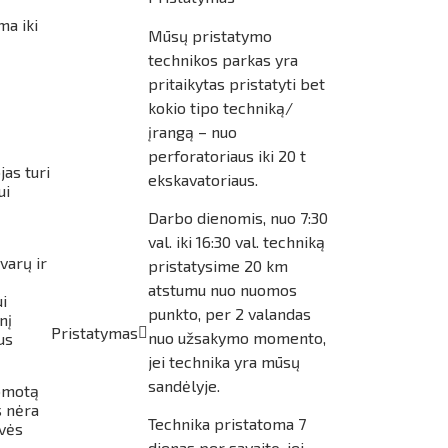
ma iki
Mūsų pristatymo
technikos parkas yra
pritaikytas pristatyti bet
kokio tipo techniką/
įrangą – nuo
perforatoriaus iki 20 t
as turi
ekskavatoriaus.
ui
Darbo dienomis, nuo 7:30
val. iki 16:30 val. techniką
varų ir
pristatysime 20 km
atstumu nuo nuomos
i
punkto, per 2 valandas
nį
Pristatymas
nuo užsakymo momento,
us
jei technika yra mūsų
sandėlyje.
uomotą
s nėra
Technika pristatoma 7
ovės
dienas per savaitę, jei