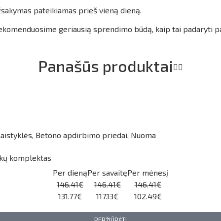
užsakymas pateikiamas prieš vieną dieną.
 rekomenduosime geriausią sprendimo būdą, kaip tai padaryti p
Panašūs produktai
aistyklės
,
Betono apdirbimo priedai
,
Nuoma
skų komplektas
Per dieną
Per savaitę
Per mėnesį
146.41€
146.41€
146.41€
131.77€
117.13€
102.49€
PERŽIŪRĖTI