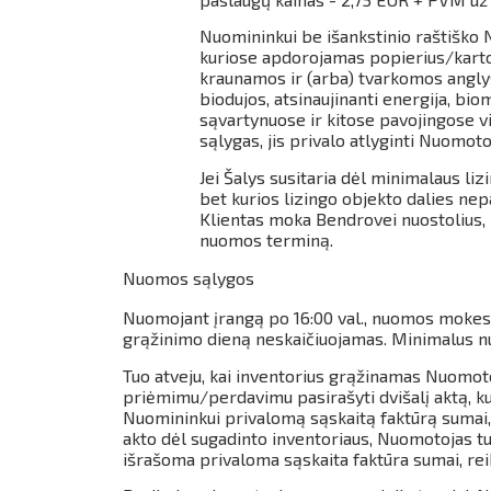
Nuomininkui be išankstinio raštiško
kuriose apdorojamas popierius/karton
kraunamos ir (arba) tvarkomos angly
biodujos, atsinaujinanti energija, b
sąvartynuose ir kitose pavojingose v
sąlygas, jis privalo atlyginti Nuomotoj
Jei Šalys susitaria dėl minimalaus li
bet kurios lizingo objekto dalies ne
Klientas moka Bendrovei nuostolius, 
nuomos terminą.
Nuomos sąlygos
Nuomojant įrangą po
16:00 val., nuomos mokes
grąžinimo dieną neskaičiuojamas.
Minimalus nu
Tuo atveju, kai inventorius grąžinamas Nuomoto
priėmimu/perdavimu pasirašyti dvišalį aktą, ku
Nuomininkui privalomą sąskaitą faktūrą sumai,
akto dėl sugadinto inventoriaus, Nuomotojas tur
išrašoma privaloma sąskaita faktūra sumai, re