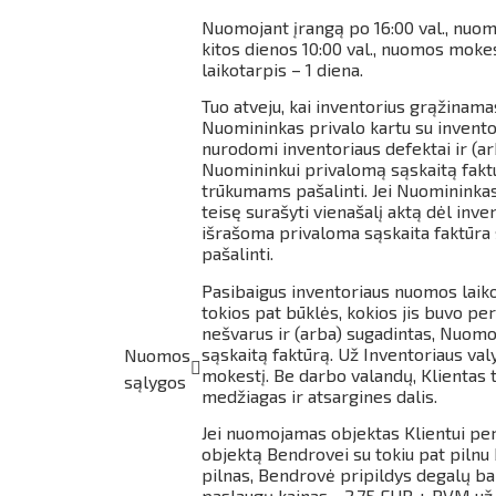
Nuomojant įrangą po
16:00 val., nuo
kitos dienos 10:00 val., nuomos moke
laikotarpis – 1 diena.
Tuo atveju, kai inventorius grąžinam
Nuomininkas privalo kartu su invento
nurodomi inventoriaus defektai ir (ar
Nuomininkui privalomą sąskaitą faktū
trūkumams pašalinti. Jei Nuomininkas
teisę surašyti vienašalį aktą dėl inv
išrašoma privaloma sąskaita faktūra
pašalinti.
Pasibaigus inventoriaus nuomos laiko
tokios pat būklės, kokios jis buvo p
nešvarus ir (arba) sugadintas, Nuomo
sąskaitą faktūrą. Už Inventoriaus v
Nuomos
mokestį. Be darbo valandų, Klientas 
sąlygos
medžiagas ir atsargines dalis.
Jei nuomojamas objektas Klientui per
objektą Bendrovei su tokiu pat pilnu
pilnas, Bendrovė pripildys degalų ba
paslaugų kainas - 2,75 EUR + PVM už l