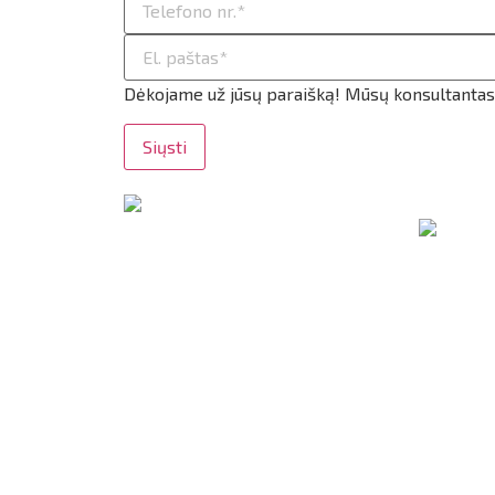
ilio informacija
taktai
Dėkojame už jūsų paraišką! Mūsų konsultantas g
ijungti
Siųsti