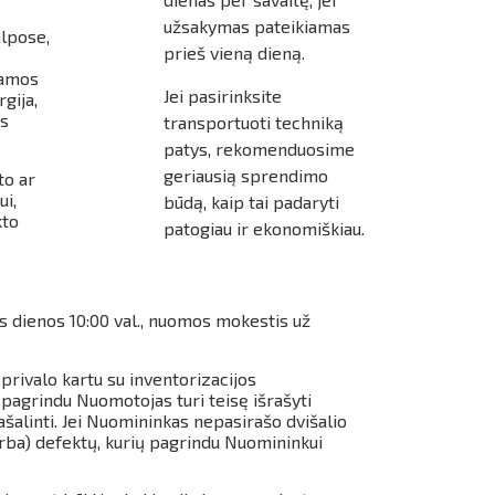
užsakymas pateikiamas
lpose,
prieš vieną dieną.
jamos
Jei pasirinksite
gija,
as
transportuoti techniką
patys, rekomenduosime
geriausią sprendimo
to ar
ui,
būdą, kaip tai padaryti
kto
patogiau ir ekonomiškiau.
os dienos 10:00 val., nuomos mokestis už
rivalo kartu su inventorizacijos
 pagrindu Nuomotojas turi teisę išrašyti
alinti. Jei Nuomininkas nepasirašo dvišalio
arba) defektų, kurių pagrindu Nuomininkui