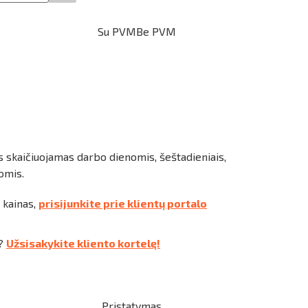
Su PVM
Be PVM
 skaičiuojamas darbo dienomis, šeštadieniais,
omis.
 kainas,
prisijunkite prie klientų portalo
s?
Užsisakykite kliento kortelę!
Pristatymas