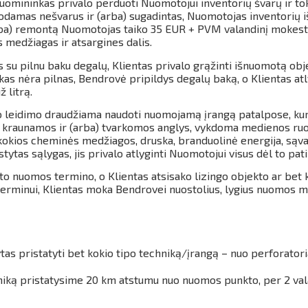
uomininkas privalo perduoti Nuomotojui inventorių švarų ir tok
odamas nešvarus ir (arba) sugadintas, Nuomotojas inventorių i
rba) remontą Nuomotojas taiko 35 EUR + PVM valandinį mokestį.
 medžiagas ir atsargines dalis.
su pilnu baku degalų, Klientas privalo grąžinti išnuomotą obje
s nėra pilnas, Bendrovė pripildys degalų baką, o Klientas atl
 litrą.
o leidimo draudžiama naudoti nuomojamą įrangą patalpose, kur
, kraunamos ir (arba) tvarkomos anglys, vykdoma medienos ruoš
t kokios cheminės medžiagos, druska, branduolinė energija, sąva
tytas sąlygas, jis privalo atlyginti Nuomotojui visus dėl to pati
kto nuomos termino, o Klientas atsisako lizingo objekto ar bet 
rminui, Klientas moka Bendrovei nuostolius, lygius nuomos mo
as pristatyti bet kokio tipo techniką/įrangą – nuo perforatoria
techniką pristatysime 20 km atstumu nuo nuomos punkto, per 2 v