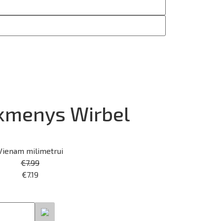
akmenys Wirbel
Vienam milimetrui
€
7.99
€
7.19