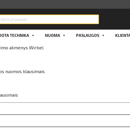
OTA TECHNIKA
NUOMA
PASLAUGOS
KLIENT
avimo akmenys Wirbel
gos nuomos klausimais
lausimais