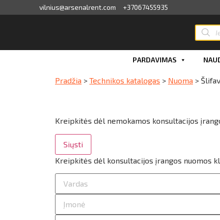
vilnius@arsenalrent.com
+37067455935
valga
PARDAVIMAS
NAUD
kaitos faktūros, važtaraščiai
Pradžia
>
Technikos katalogas
>
Nuoma
>
Šlif
i, atlikumi objektos
iūlymai
Kreipkitės dėl nemokamos konsultacijos įran
Siųsti
ėjimų sąrašas
Kreipkitės dėl konsultacijos įrangos nuomos k
ito limito likutis
nvaras