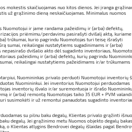
mos mokestis skaičiuojamas nuo kitos dienos.
Jei įranga grąžina
stis už grąžinimo dieną neskaičiuojamas.
Minimalus nuomos
as Nuomotojui ir jame randama pažeidimų ir (arba) defektų,
rizacijos priėmimu/perdavimu pasirašyti dvišalį aktą, kuriame
ba) trūkumai, kurio pagrindu Nuomotojas turi teisę išrašyti
rą sumai, reikalingai nustatytiems sugadinimams ir (arba)
 nepasirašo dvišalio akto dėl sugadinto inventoriaus, Nuomotoj
entoriaus pažeidimų ir (arba) defektų, kurių pagrindu Nuominink
 sumai, reikalingai nustatytiems pažeidimams ir/ar trūkumams
tarpiui, Nuomininkas privalo perduoti Nuomotojui inventorių š
erduotas Nuomininkui. Jei inventorius Nuomotojui perduodamas
tojas inventorių išvalo ir/ar suremontuoja ir išrašo Nuomininku
alymą ir (arba) remontą Nuomotojas taiko 35 EUR + PVM valandi
turi susimokėti ir už remontui panaudotas sugadinto inventoria
duodamas su pilnu baku degalų, Klientas privalo grąžinti išn
 baku degalų.
Jei grąžinimo metu Nuomos objekto degalų baka
ką, o Klientas atlygins Bendrovei degalų išlaidas pagal Bendr
itrą.