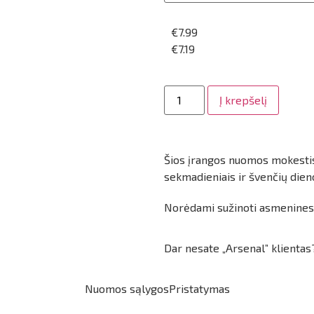
€
7.99
€
7.19
Į krepšelį
Šios įrangos nuomos mokestis
sekmadieniais ir švenčių dien
Norėdami sužinoti asmenines
Dar nesate „Arsenal” klienta
Nuomos sąlygos
Pristatymas