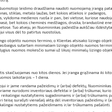
 Nuomotojo leidimo draudžiama naudoti nuomojamą įrangą pata
as, stiklas, metalo laužas, bet kokios atliekos ir padangos,
s, vykdoma medienos ruoša ir pan., bei vietose, kuriose naudo
iomasė, bet kokios cheminės medžiagos, druska, branduolinė ener
ietose.
Tuo atveju, jei Nuomininkas pažeidžia aukščiau išdėstyt
ui visus dėl to patirtus nuostolius.
zingo objekto nuomos termino, o Klientas atsisako lizingo objek
pasibaigus sutartam minimaliam lizingo objekto nuomos termin
lygius nuomos mokesčio sumai už likusį minimalų lizingo obje
tis skaičiuojamas nuo kitos dienos.
Jei įranga grąžinama iki kit
omos laikotarpis – 1 diena.
jui ir jame randama pažeidimų ir (arba) defektų, Nuomininkas p
riame nurodomi inventoriaus defektai ir (arba) trūkumai, kurio
 reikalingai nustatytiems sugadinimams ir (arba) trūkumams paš
i teisę surašyti vienašalį aktą dėl inventoriaus pažeidimų ir (
ikalingai nustatytiems pažeidimams ir/ar trūkumams pašalinti.