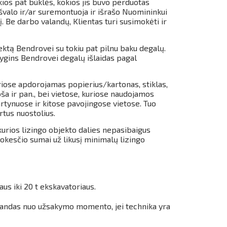
ios pat būklės, kokios jis buvo perduotas
švalo ir/ar suremontuoja ir išrašo Nuomininkui
 Be darbo valandų, Klientas turi susimokėti ir
ktą Bendrovei su tokiu pat pilnu baku degalų.
ygins Bendrovei degalų išlaidas pagal
iose apdorojamas popierius/kartonas, stiklas,
a ir pan., bei vietose, kuriose naudojamos
rtynuose ir kitose pavojingose vietose.
Tuo
rtus nuostolius.
kurios lizingo objekto dalies nepasibaigus
kesčio sumai už likusį minimalų lizingo
us iki 20 t ekskavatoriaus.
alandas nuo užsakymo momento, jei technika yra