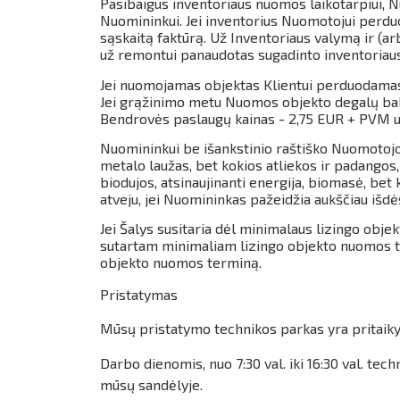
Pasibaigus inventoriaus nuomos laikotarpiui, N
Nuomininkui. Jei inventorius Nuomotojui perdu
sąskaitą faktūrą. Už Inventoriaus valymą ir (a
už remontui panaudotas sugadinto inventoriaus
Jei nuomojamas objektas Klientui perduodamas 
Jei grąžinimo metu Nuomos objekto degalų baka
Bendrovės paslaugų kainas - 2,75 EUR + PVM už
Nuomininkui be išankstinio raštiško Nuomotoj
metalo laužas, bet kokios atliekos ir padangos
biodujos, atsinaujinanti energija, biomasė, be
atveju, jei Nuomininkas pažeidžia aukščiau išdės
Jei Šalys susitaria dėl minimalaus lizingo obje
sutartam minimaliam lizingo objekto nuomos te
objekto nuomos terminą.
Pristatymas
Mūsų pristatymo technikos parkas yra pritaikyt
Darbo dienomis, nuo 7:30 val. iki 16:30 val. 
mūsų sandėlyje.