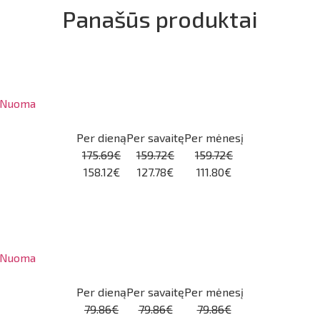
Panašūs produktai
Nuoma
Per dieną
Per savaitę
Per mėnesį
175.69€
159.72€
159.72€
158.12€
127.78€
111.80€
Nuoma
Per dieną
Per savaitę
Per mėnesį
79.86€
79.86€
79.86€