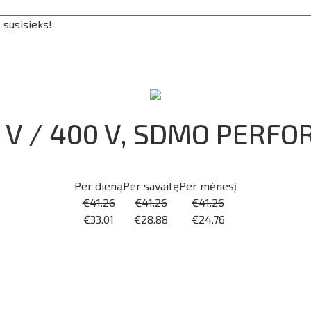
 susisieks!
30 V / 400 V, SDMO PERF
Per dieną
Per savaitę
Per mėnesį
€
41.26
€
41.26
€
41.26
€
33.01
€
28.88
€
24.76