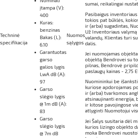
Nominali
sumai, reikalingai nust
įtampa (V):
Pasibaigus inventoriaus
400
tokios pat būklės, koki
Kuras:
ir (arba) sugadintas, Nu
benzinas
Už Inventoriaus valymą
Techninė
Nuomos
Bakas (L):
valandų, Klientas turi 
specifikacija
sąlygos
dalis.
6.10
Garantuotas
Jei nuomojamas objektas
garso
objektą Bendrovei su to
pilnas, Bendrovė pripil
galios lygis
paslaugų kainas - 2,75 E
LwA dB (A):
Nuomininkui be išankst
97
kuriose apdorojamas pop
Garso
ir (arba) tvarkomos ang
slėgio lygis
atsinaujinanti energija
@ 1m dB (A):
ir kitose pavojingose vi
atlyginti Nuomotojui vis
83
Garso
Jei Šalys susitaria dėl 
slėgio lygis
kurios lizingo objekto 
moka Bendrovei nuostol
@ 7m dB