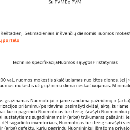
Su PVM
Be PVM
r šeštadienį. Sekmadieniais ir švenčių dienomis nuomos mokes
tų portalo
Techninė specifikacija
Nuomos sąlygos
Pristatymas
:00 val., nuomos mokestis skaičiuojamas nuo kitos dienos.
Jei į
, nuomos mokestis už grąžinimo dieną neskaičiuojamas.
Minimalu
rius grąžinamas Nuomotojui ir jame randama pažeidimų ir (arba
orizacijos priėmimu/perdavimu pasirašyti dvišalį aktą, kuriam
mai, kurio pagrindu Nuomotojas turi teisę išrašyti Nuomininkui
gai nustatytiems sugadinimams ir (arba) trūkumams pašalinti. J
 dėl sugadinto inventoriaus, Nuomotojas turi teisę surašyti vie
ir (arba) defektų, kurių pagrindu Nuomininkui išrašoma prival