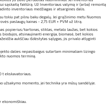
i sąskaitą faktūrą. Už Inventoriaus valymą ir (arba) remontą
dinto inventoriaus medžiagas ir atsargines dalis.
u tokiu pat pilnu baku degalų.
Jei grąžinimo metu Nuomos
ovės paslaugų kainas - 2,75 EUR + PVM už litrą.
 popierius/kartonas, stiklas, metalo laužas, bet kokios
biodujos, atsinaujinanti energija, biomasė, bet kokios
žeidžia aukščiau išdėstytas sąlygas, jis privalo atlyginti
 objekto dalies nepasibaigus sutartam minimaliam lizingo
ekto nuomos terminą.
0 t ekskavatoriaus.
nuo užsakymo momento, jei technika yra mūsų sandėlyje.
ir ekonomiškiau.