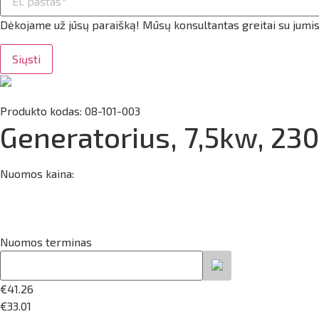
ilio informacija
Dėkojame už jūsų paraišką! Mūsų konsultantas greitai su jumis
taktai
Siųsti
ijungti
Produkto kodas: 08-101-003
Generatorius, 7,5kw, 2
Nuomos kaina:
Nuomos terminas
€
41.26
€
33.01