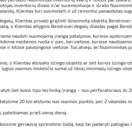
jas inventorių išvalo ir/ar suremontuoja ir išrašo Nuomininku
andų, Klientas turi susimokėti ir už remontui panaudotas suga
galų, Klientas privalo grąžinti išnuomotą objektą Bendrovei s
aką, o Klientas atlygins Bendrovei degalų išlaidas pagal Bendr
iama naudoti nuomojamą įrangą patalpose, kuriose apdorojamas
kdoma medienos ruoša ir pan., bei vietose, kuriose naudojamos 
e ir kitose pavojingose vietose.
Tuo atveju, jei Nuomininkas pa
ino, o Klientas atsisako lizingo objekto ar bet kurios lizingo
 lygius nuomos mokesčio sumai už likusį minimalų lizingo obj
tyti bet kokio tipo techniką/įrangą – nuo perforatoriaus iki 2
 pristatysime 20 km atstumu nuo nuomos punkto, per 2 valandas 
s pateikiamas prieš vieną dieną.
duosime geriausią sprendimo būdą, kaip tai padaryti patogiau 