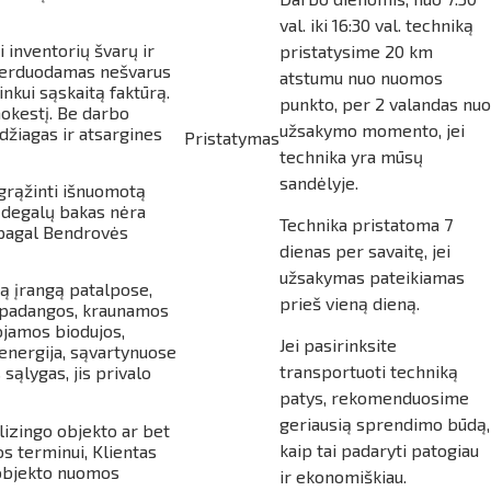
val. iki 16:30 val. techniką
 inventorių švarų ir
pristatysime 20 km
i perduodamas nešvarus
atstumu nuo nuomos
nkui sąskaitą faktūrą.
punkto, per 2 valandas nuo
okestį. Be darbo
užsakymo momento, jei
džiagas ir atsargines
Pristatymas
technika yra mūsų
sandėlyje.
 grąžinti išnuomotą
 degalų bakas nėra
Technika pristatoma 7
s pagal Bendrovės
dienas per savaitę, jei
užsakymas pateikiamas
ą įrangą patalpose,
prieš vieną dieną.
ir padangos, kraunamos
ojamos biodujos,
Jei pasirinksite
 energija, sąvartynuose
transportuoti techniką
sąlygas, jis privalo
patys, rekomenduosime
geriausią sprendimo būdą,
lizingo objekto ar bet
kaip tai padaryti patogiau
s terminui, Klientas
 objekto nuomos
ir ekonomiškiau.