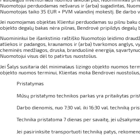
Nuomotojui perduodamas nešvarus ir (arba) sugadintas, Nuomoto
Nuomotojas taiko 35 EUR + PVM valandinį mokestį. Be darbo val
Jei nuomojamas objektas Klientui perduodamas su pilnu baku de
objekto degalų bakas nėra pilnas, Bendrovė pripildys degalų b
Nuomininkui be išankstinio raštiško Nuomotojo leidimo draudž
atliekos ir padangos, kraunamos ir (arba) tvarkomos anglys, vy
cheminės medžiagos, druska, branduolinė energija, sąvartynuos
Nuomotojui visus dėl to patirtus nuostolius.
Jei Šalys susitaria dėl minimalaus lizingo objekto nuomos term
objekto nuomos terminui, Klientas moka Bendrovei nuostolius,
Pristatymas
Mūsų pristatymo technikos parkas yra pritaikytas prista
Darbo dienomis, nuo 7:30 val. iki 16:30 val. techniką
Technika pristatoma 7 dienas per savaitę, jei užsakyma
Jei pasirinksite transportuoti techniką patys, rekomen