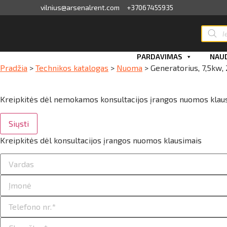
vilnius@arsenalrent.com
+37067455935
Produc
search
valga
PARDAVIMAS
NAUD
Pradžia
>
Technikos katalogas
>
Nuoma
>
Generatorius, 7,5kw
kaitos faktūros, važtaraščiai
i, atlikumi objektos
Kreipkitės dėl nemokamos konsultacijos įrangos nuomos klau
iūlymai
Siųsti
Kreipkitės dėl konsultacijos įrangos nuomos klausimais
ėjimų sąrašas
ito limito likutis
nvaras