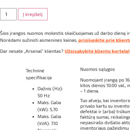
produkto
Į krepšelį
kiekis:
Generatorius,
7,5kw,
230
Šios įrangos nuomos mokestis skaičiuojamas už darbo dieną i
V
/
Norėdami sužinoti asmenines kainas,
prisijunkite prie klien
400
V,
Dar nesate „Arsenal” klientas?
Užsisakykite kliento kortelę!
SDMO
PERFORM
HX7500T,
benzinas
Nuomos sąlygos
Techninė
specifikacija
Nuomojant įrangą po
16
kitos dienos 10:00 val.
Dažnis (Hz):
– 1 diena.
50 Hz
Tuo atveju, kai invento
Maks.
Galia
privalo kartu su invent
(kW): 5,70
defektai ir (arba) trūku
Maks.
Galia
faktūrą sumai, reikalin
nepasirašo dvišalio akto
(kVA): 7.10
inventoriaus pažeidimų 