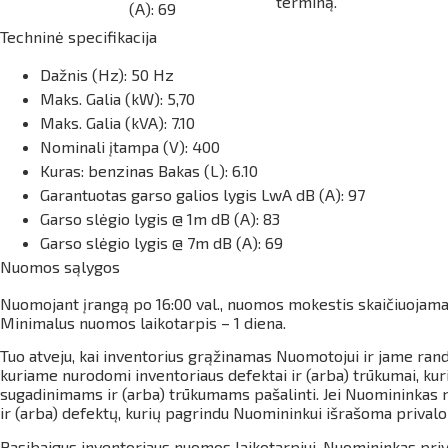
terminą.
(A): 69
Techninė specifikacija
Dažnis (Hz): 50 Hz
Maks.
Galia (kW): 5,70
Maks.
Galia (kVA): 7.10
Nominali įtampa (V): 400
Kuras: benzinas
Bakas (L): 6.10
Garantuotas garso galios lygis LwA dB (A): 97
Garso slėgio lygis @ 1m dB (A): 83
Garso slėgio lygis @ 7m dB (A): 69
Nuomos sąlygos
Nuomojant įrangą po
16:00 val., nuomos mokestis skaičiuojama
Minimalus nuomos laikotarpis – 1 diena.
Tuo atveju, kai inventorius grąžinamas Nuomotojui ir jame ran
kuriame nurodomi inventoriaus defektai ir (arba) trūkumai, kur
sugadinimams ir (arba) trūkumams pašalinti. Jei Nuomininkas ne
ir (arba) defektų, kurių pagrindu Nuomininkui išrašoma prival
Pasibaigus inventoriaus nuomos laikotarpiui, Nuomininkas priva