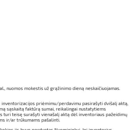
 val., nuomos mokestis už grąžinimo dieną neskaičiuojamas.
 inventorizacijos priėmimu/perdavimu pasirašyti dvišalį aktą,
mą sąskaitą faktūrą sumai, reikalingai nustatytiems
turi teisę surašyti vienašalį aktą dėl inventoriaus pažeidimų
ms ir/ar trūkumams pašalinti.
kokios jis buvo perduotas Nuomininkui. Jei inventorius