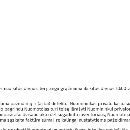
s nuo kitos dienos.
Jei įranga grąžinama iki kitos dienos 10:00
dama pažeidimų ir (arba) defektų, Nuomininkas privalo kartu su
io pagrindu Nuomotojas turi teisę išrašyti Nuomininkui privalo
pasirašo dvišalio akto dėl sugadinto inventoriaus, Nuomotojas 
oma sąskaita faktūra sumai, reikalingai nustatytiems pažeidima
lo perduoti Nuomotojui inventorių švarų ir tokios pat būklės, 