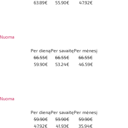
63.89€
55.90€
47.92€
Nuoma
Per dieną
Per savaitę
Per mėnesį
66.55€
66.55€
66.55€
59.90€
53.24€
46.59€
Nuoma
Per dieną
Per savaitę
Per mėnesį
59.90€
59.90€
59.90€
47.92€
41.93€
35.94€