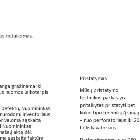
tis netaikomas.
Pristatymas
ranga grąžinama iki
Mūsų pristatymo
s nuomos laikotarpis
technikos parkas yra
pritaikytas pristatyti bet
) defektų, Nuomininkas
kokio tipo techniką/įrangą
e nurodomi inventoriaus
 privalomą sąskaitą
– nuo perforatoriaus iki 20
ei Nuomininkas
t ekskavatoriaus.
našalį aktą dėl
oma sąskaita faktūra
Darbo dienomis, nuo 7:30