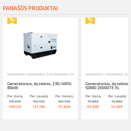
PANAŠŪS PRODUKTAI
GENERATORIAI
,
GENERATORIAI, ELEKTROS ĮRANGA, APŠVIETIMO ĮRANGA
GENERATORIAI
,
NUOMA
,
GENERATORIAI, ELEK
Generatorius, dyzelinis, 230/400V,
Generatorius, dyzeliniai,
80kW
SDMO 20000TE XL
Per dieną
Per savaitę
Per mėnesį
Per dieną
Per savaitę
175.69€
159.72€
159.72€
79.86€
79.86€
158.12€
127.78€
111.80€
63.89€
55.90€