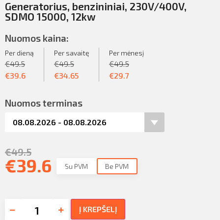
Generatorius, benzininiai, 230V/400V,
SDMO 15000, 12kw
Nuomos kaina:
Per dieną
Per savaitę
Per mėnesį
€
49.5
€
49.5
€
49.5
€
39.6
€
34.65
€
29.7
Nuomos terminas
€
49.5
€
39.6
Su PVM
Be PVM
Į KREPŠELĮ