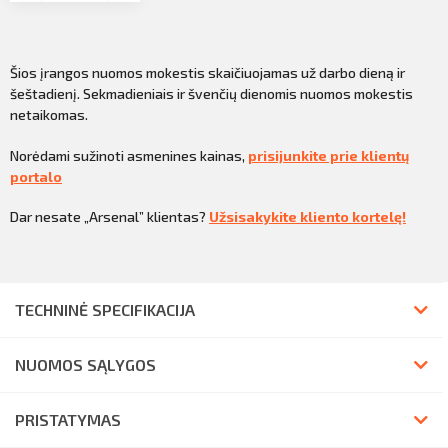
Šios įrangos nuomos mokestis skaičiuojamas už darbo dieną ir
šeštadienį. Sekmadieniais ir švenčių dienomis nuomos mokestis
netaikomas.
Norėdami sužinoti asmenines kainas,
prisijunkite prie klientų
portalo
Dar nesate „Arsenal” klientas?
Užsisakykite kliento kortelę!
TECHNINĖ SPECIFIKACIJA
NUOMOS SĄLYGOS
PRISTATYMAS