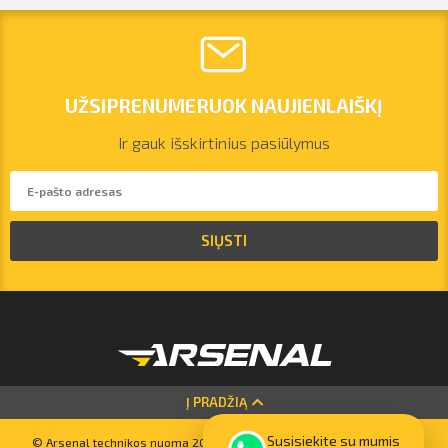
UŽSIPRENUMERUOK NAUJIENLAIŠKĮ
Ir gauk išskirtinius pasiūlymus
vilnius@arsenalrent.com
SIŲSTI
+37067455935
Lietuva
Latvija
Estija
Į PRADŽIĄ
Susisiekite su mumis
© Arsenal technikos nuoma 2023. Visos teisės saugomos. Svetainių