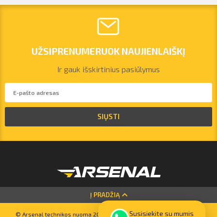
UŽSIPRENUMERUOK NAUJIENLAIŠKĮ
Ir gauk išskirtinius pasiūlymus
vilnius@arsenalrent.com
SIŲSTI
+37067455935
Lietuva
Latvija
Estija
Į PRADŽIĄ
Susisiekite su mumis
© Arsenal technikos nuoma 2023. Visos teisės saugomos. Svetainių