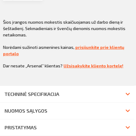
Šios įrangos nuomos mokestis skaičiuojamas už darbo dieną ir
šeštadienį. Sekmadieniais ir švenčių dienomis nuomos mokestis
netaikomas.
Norėdami sužinoti asmenines kainas,
prisijunkite prie klientų
portalo
Dar nesate „Arsenal” klientas?
Užsisakykite kliento kortelę!
TECHNINĖ SPECIFIKACIJA
NUOMOS SĄLYGOS
PRISTATYMAS