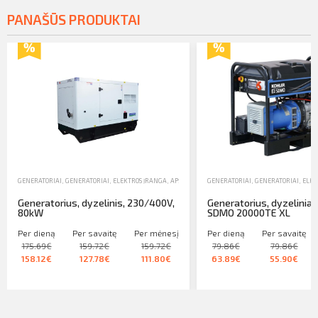
PANAŠŪS PRODUKTAI
GENERATORIAI
,
GENERATORIAI, ELEKTROS ĮRANGA, APŠVIETIMO ĮRANGA
GENERATORIAI
,
NUOMA
,
GENERATORIAI, ELEK
Generatorius, dyzelinis, 230/400V,
Generatorius, dyzeliniai,
80kW
SDMO 20000TE XL
Per dieną
Per savaitę
Per mėnesį
Per dieną
Per savaitę
175.69€
159.72€
159.72€
79.86€
79.86€
158.12€
127.78€
111.80€
63.89€
55.90€