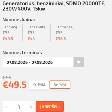
Generatorius, benzininiai, SDMO 20000TE,
230V/400V, 15kw
Nuomos kaina:
Per dieną
Per savaitę
Per mėnesį
€
55
€
55
€
55
€
49.5
€
44
€
38.5
Nuomos terminas
€
55
€
49.5
Su PVM
Be PVM
Į KREPŠELĮ