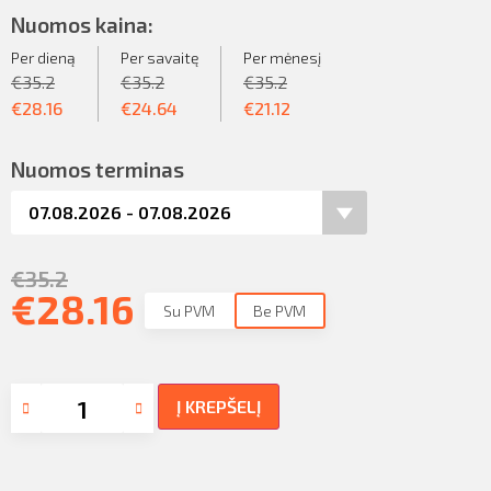
Nuomos kaina:
Per dieną
Per savaitę
Per mėnesį
€
35.2
€
35.2
€
35.2
€
28.16
€
24.64
€
21.12
Nuomos terminas
€
35.2
€
28.16
Su PVM
Be PVM
Į KREPŠELĮ