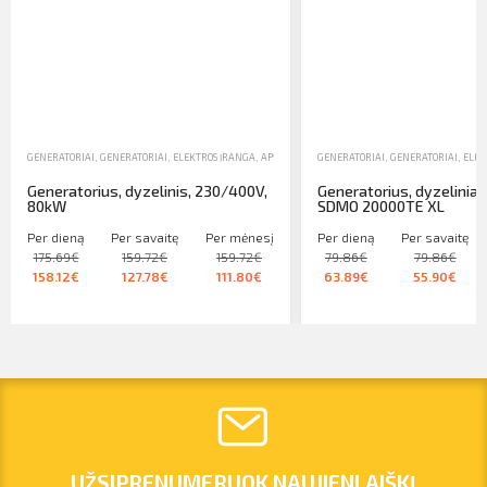
GENERATORIAI
,
GENERATORIAI, ELEKTROS ĮRANGA, APŠVIETIMO ĮRANGA
GENERATORIAI
,
NUOMA
,
GENERATORIAI, ELEK
Generatorius, dyzelinis, 230/400V,
Generatorius, dyzeliniai,
80kW
SDMO 20000TE XL
Per dieną
Per savaitę
Per mėnesį
Per dieną
Per savaitę
175.69€
159.72€
159.72€
79.86€
79.86€
158.12€
127.78€
111.80€
63.89€
55.90€
UŽSIPRENUMERUOK NAUJIENLAIŠKĮ