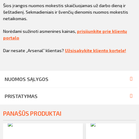
Šios įrangos nuomos mokestis skaičiuojamas už darbo dieną ir
šeštadienį. Sekmadieniais ir švenčių dienomis nuomos mokestis
netaikomas.
Norėdami sužinoti asmenines kainas,
prisijunkite prie klientų
portalo
Dar nesate „Arsenal” klientas?
Užsisakykite kliento kortelę!
NUOMOS SĄLYGOS
PRISTATYMAS
PANAŠŪS PRODUKTAI